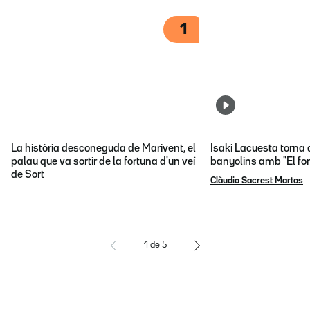
1
La història desconeguda de Marivent, el
Isaki Lacuesta torna 
palau que va sortir de la fortuna d'un veí
banyolins amb "El fon
de Sort
Clàudia Sacrest Martos
1
de
5