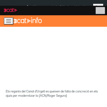
Anar
Anar
Més
a
al
És notícia:
Institut Tailàndia
Multa a Meta
la
contingut
navegació
principal
Els regants del Canal d'Urgell es queixen de falta de concreció en els
ajuts per modernitzar-lo (ACN/Roger Segura)