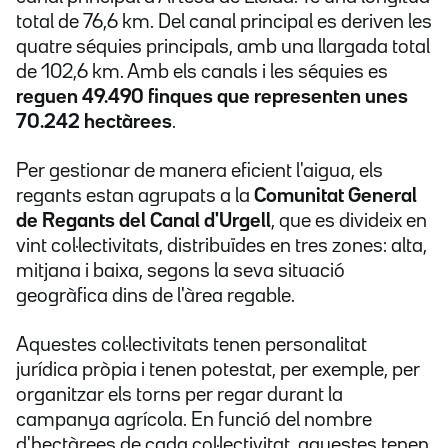
total de 76,6 km. Del canal principal es deriven les
quatre séquies principals, amb una llargada total
de 102,6 km. Amb els canals i les séquies es
reguen 49.490 finques que representen unes
70.242 hectàrees
.
Per gestionar de manera eficient l'aigua, els
regants estan agrupats a la
Comunitat General
de Regants del Canal d'Urgell
, que es divideix en
vint col·lectivitats, distribuïdes en tres zones: alta,
mitjana i baixa, segons la seva situació
geogràfica dins de l'àrea regable.
Aquestes col·lectivitats tenen personalitat
jurídica pròpia i tenen potestat, per exemple, per
organitzar els torns per regar durant la
campanya agrícola. En funció del nombre
d'hectàrees de cada col·lectivitat, aquestes tenen