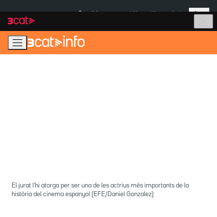
Anar
Anar
Més
a
al
És notícia:
Itàlia
Ulleres eclipsi
la
contingut
navegació
principal
El jurat l'hi atorga per ser una de les actrius més importants de la
història del cinema espanyol (EFE/Daniel Gonzalez)