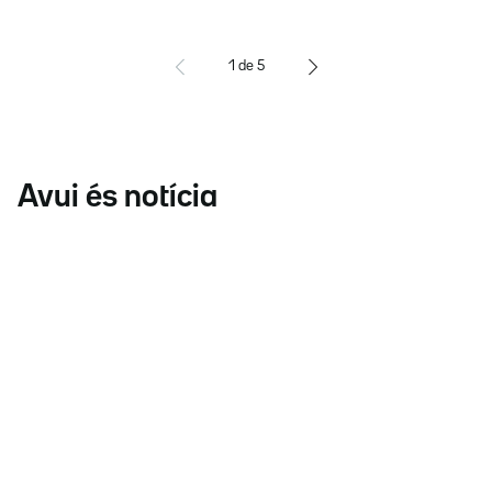
1
de
5
Avui és notícia