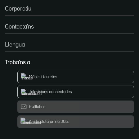
Corporatiu
Contacta'ns
Llengua
Troba'ns a
Mòbils i tauletes
Televisions connectades
Butlletins
Ajuda plataforma 3Cat