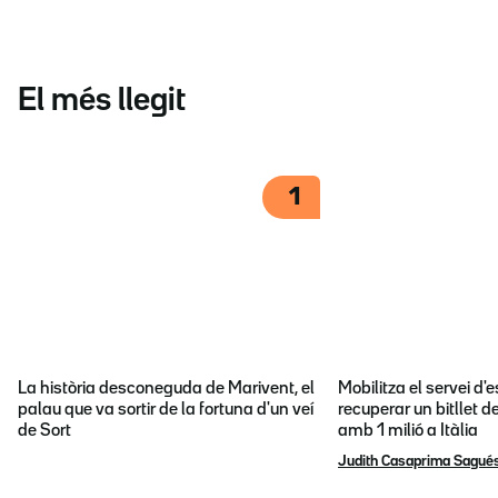
El més llegit
1
La història desconeguda de Marivent, el
Mobilitza el servei d
palau que va sortir de la fortuna d'un veí
recuperar un bitllet d
de Sort
amb 1 milió a Itàlia
Judith Casaprima Sagué