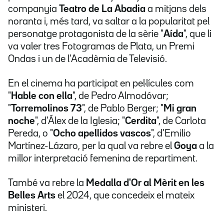
companyia
Teatro de La Abadia
a mitjans dels
noranta i, més tard, va saltar a la popularitat pel
personatge protagonista de la sèrie "
Aída
", que li
va valer tres Fotogramas de Plata, un Premi
Ondas i un de l'Acadèmia de Televisió.
En el cinema ha participat en pel·lícules com
"
Hable con ella
",
de Pedro Almodóvar;
"
Torremolinos 73
", de Pablo Berger; "
Mi gran
noche
", d'Álex de la Iglesia; "
Cerdita
", de Carlota
Pereda, o "
Ocho apellidos vascos
", d'Emilio
Martínez-Lázaro, per la qual va rebre el
Goya
a la
millor interpretació femenina de repartiment.
També va rebre la
Medalla d'Or al Mèrit en les
Belles Arts
el 2024, que concedeix el mateix
ministeri.