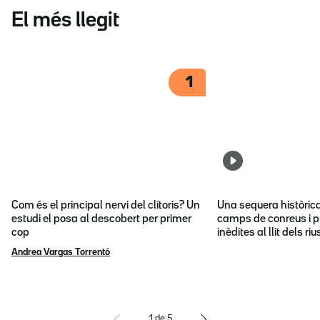
El més llegit
1
Com és el principal nervi del clítoris? Un
Una sequera històric
estudi el posa al descobert per primer
camps de conreus i p
cop
inèdites al llit dels riu
Andrea Vargas Torrentó
1
de
5