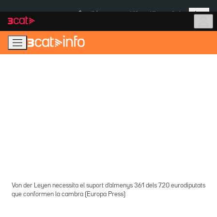
Anar
Anar
Més
a
al
És notícia:
Itàlia
Ulleres eclipsi
la
contingut
navegació
principal
Von der Leyen necessita el suport d'almenys 361 dels 720 eurodiputats
que conformen la cambra (Europa Press)