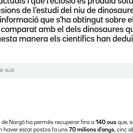
ctuals i que l'eclosió es produïa sot
usions de l'estudi del niu de dinosaur
informació que s'ha obtingut sobre e
comparat amb el dels dinosaures que 
uesta manera els científics han deduït
10, 16.33
oll de Nargó ha permès recuperar fins a
140 ous
que, s
n haver estat postos fa uns
70 milions d'anys
, cinc 