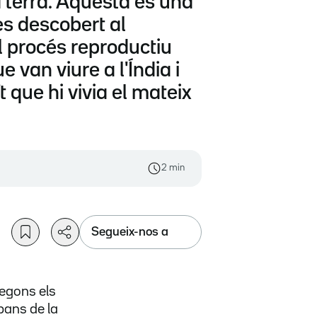
a terra. Aquesta és una
es descobert al
l procés reproductiu
van viure a l'Índia i
 que hi vivia el mateix
2 min
Segueix-nos a
egons els
abans de la