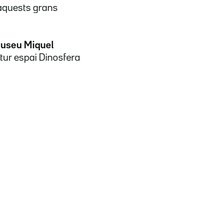
'aquests grans
useu Miquel
futur espai Dinosfera