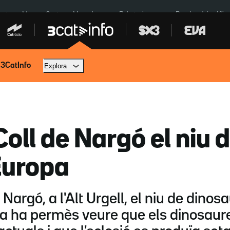
euta
Menors Ceuta
Mercabarna
Robatoris coure
Bombardejos Kíiv
 3CatInfo
Explora
Coll de Nargó el niu
Europa
e Nargó, a l'Alt Urgell, el niu de din
a ha permès veure que els dinosaure