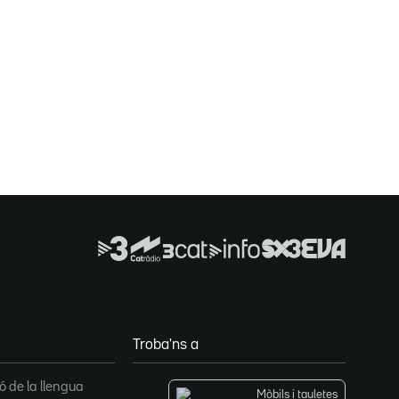
Troba'ns a
 de la llengua
Mòbils i tauletes