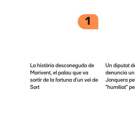
1
La història desconeguda de
Un diputat d
Marivent, el palau que va
denuncia un 
sortir de la fortuna d'un veí de
Jonquera per
Sort
"humiliat" pe