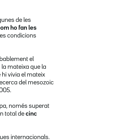
gunes de les
com ho fan les
 les condicions
bablement el
s la mateixa que la
 hi vivia el mateix
 recerca del mesozoic
2005.
ropa, només superat
un total de
cinc
ques internacionals.