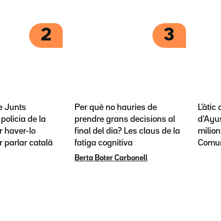
2
3
e Junts
Per què no hauries de
L'àtic
policia de la
prendre grans decisions al
d'Ayus
 haver-lo
final del dia? Les claus de la
milion
r parlar català
fatiga cognitiva
Comun
Berta Boter Carbonell