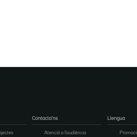
Contacta'ns
Llengua
ojectes
Atenció a l'audiència
Promoció