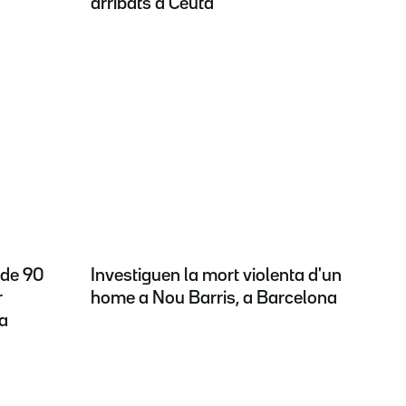
arribats a Ceuta
 de 90
Investiguen la mort violenta d'un
r
home a Nou Barris, a Barcelona
ta