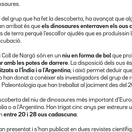
osaures.
del grup que ha fet la descoberta, ha avançat que al
an arribat és que
els dinosaures enterraven els ous 
os de terra perquè l'escalfor ajudés que es produïssin
ncubació.
 Coll de Nargó són en un
niu en forma de bol
que pro
r amb les potes de darrere
. La disposició dels ous é
itzats a l'Índia i a l'Argentina
, i això permet deduir que
 ho han donat a conèixer els investigadors del grup de
de Paleontologia que han treballat al jaciment des del 
descoberta del niu de dinosaures més important d'Eu
ia o a l'Argentina. Han trigat cinc anys per extreure 
en
entre 20 i 28 ous cadascuna
.
han presentat i s'han publicat en dues revistes científi