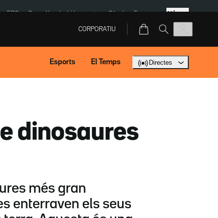
Més
ERC
SpaceX
Isaki Lacuesta
Sánchez Europa
CORPORATIU
Esports
El Temps
Directes
 de dinosaures
osaures més gran
s enterraven els seus