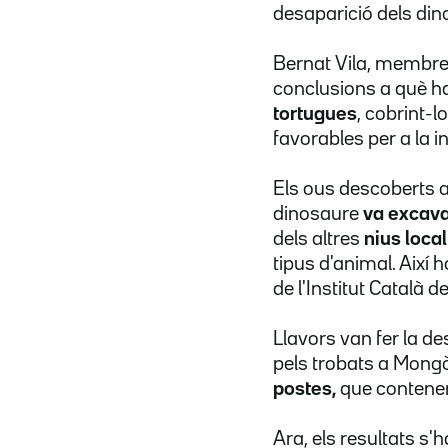
desaparició dels din
Bernat Vila, membre 
conclusions a què h
tortugues
, cobrint-l
favorables per a la i
Els ous descoberts a
dinosaure
va excava
dels altres
nius local
tipus d'animal. Així
de l'Institut Català 
Llavors van fer la 
pels trobats a Mongòl
postes,
que conten
Ara, els resultats s'