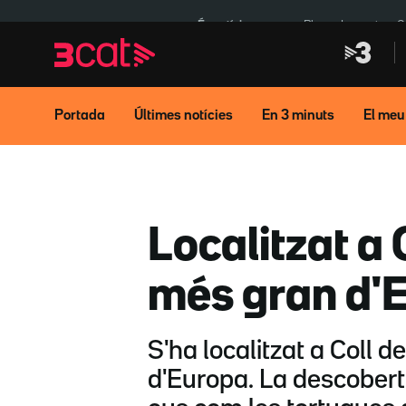
Anar
Anar
a
al
És notícia:
Pluges Inuncat
C
la
contingut
navegació
principal
Portada
Últimes notícies
En 3 minuts
El meu
Localitzat a 
més gran d'
S'ha localitzat a Coll d
d'Europa. La descobert