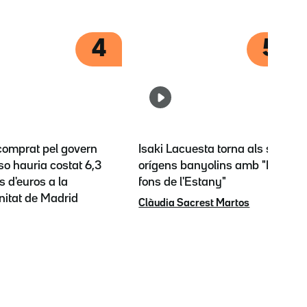
4
5
 comprat pel govern
Isaki Lacuesta torna als seus
o hauria costat 6,3
orígens banyolins amb "El
s d'euros a la
fons de l'Estany"
itat de Madrid
Clàudia Sacrest Martos