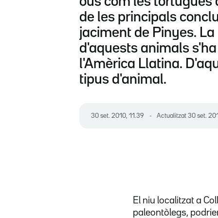
ous com les tortugues a
de les principals concl
jaciment de Pinyes. La 
d'aquests animals s'ha 
l'Amèrica Llatina. D'aq
tipus d'animal.
30 set. 2010, 11.39
Actualitzat
30 set. 20
El niu localitzat a C
paleontòlegs, podrie