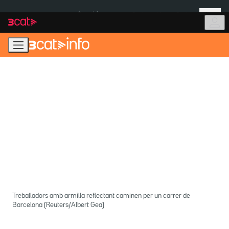
Anar
Anar
Més
a
al
És notícia:
Ceuta
Menors Ceuta
la
contingut
navegació
principal
Treballadors amb armilla reflectant caminen per un carrer de
Barcelona (Reuters/Albert Gea)