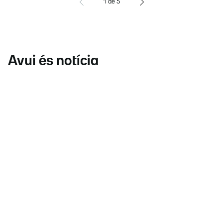
1
de
5
Avui és notícia