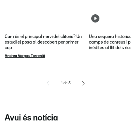
Com és el principal nervi del clítoris? Un
Una sequera històric
estudi el posa al descobert per primer
camps de conreus i p
cop
inèdites al llit dels riu
Andrea Vargas Torrentó
1
de
5
Avui és notícia