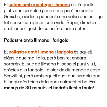
El
salmó amb mantega i llimona
és d'aquells
plats que semblen poca cosa però ho són tot.
Greix bo, acidesa punyent i una salsa que ho lliga
tot sense complicar-se la vida. Ràpid, directe i
amb aquell gust de cuina feta amb criteri.
Pollastre amb llimona i farigola
El
pollastre amb llimona i farigola
és aquell
clàssic que mai falla, però ben fet encara
sorprèn. El suc de llimona hi posa el punt viu i,
gràcies a la farigola, fa olor de diumenge a casa.
Senzill, sí, però amb aquell gust que sembla que
hi hagi més feina de la que realment hi ha.
En
menys de 30 minuts, el tindràs llest a taula!