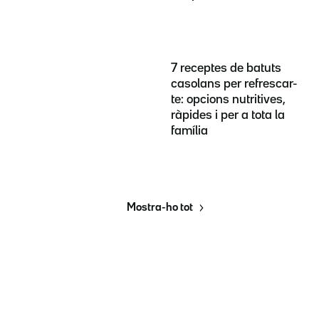
7 receptes de batuts
casolans per refrescar-
te: opcions nutritives,
ràpides i per a tota la
família
Mostra-ho tot