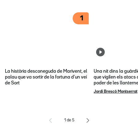
1
La història desconeguda de Marivent, el
Una nit dins la guàrd
palau que va sortir de la fortuna d'un veí
que vigilen els atacs 
de Sort
poder de les llantern
Jordi Brescó Montserrat
1
de
5