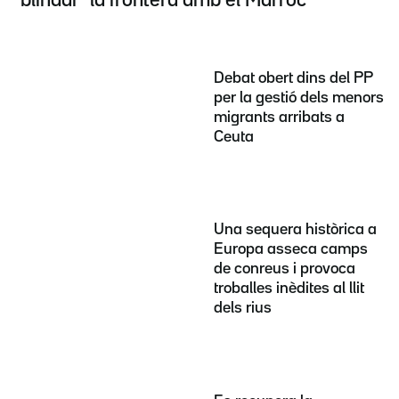
"blindar" la frontera amb el Marroc
Debat obert dins del PP
per la gestió dels menors
migrants arribats a
Ceuta
Una sequera històrica a
Europa asseca camps
de conreus i provoca
troballes inèdites al llit
dels rius