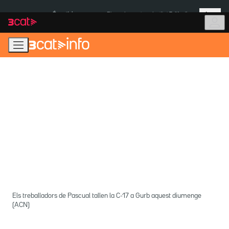
Anar
Anar
Més
a
al
És notícia:
Pluges Inuncat
Institut Tailàndia
la
contingut
navegació
principal
Els treballadors de Pascual tallen la C-17 a Gurb aquest diumenge
(ACN)