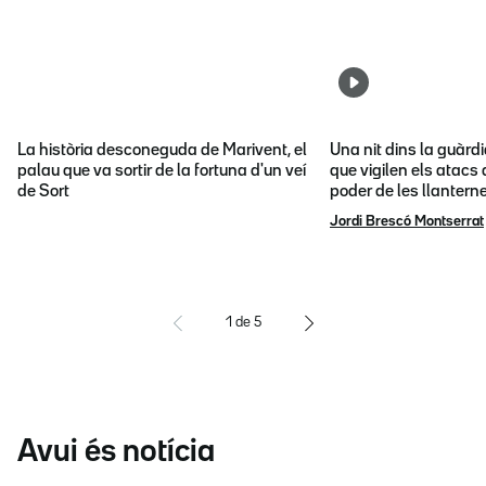
La història desconeguda de Marivent, el
Una nit dins la guàrd
palau que va sortir de la fortuna d'un veí
que vigilen els atacs 
de Sort
poder de les llantern
Jordi Brescó Montserrat
1
de
5
Avui és notícia