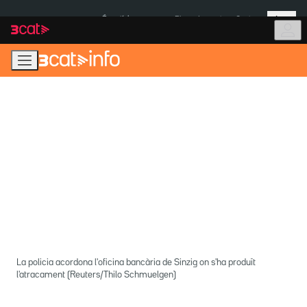
Anar
Anar
Més
a
al
És notícia:
Pluges Inuncat
Ceuta
la
contingut
navegació
principal
La policia acordona l'oficina bancària de Sinzig on s'ha produït
l'atracament (Reuters/Thilo Schmuelgen)