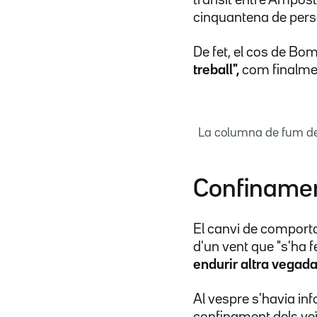
cinquantena de pers
De fet, el cos de B
treball",
com finalmen
La columna de fum de 
Confinamen
El canvi de comporta
d'un vent que "s'ha f
endurir altra vegad
Al vespre s'havia inf
confinament dels veï