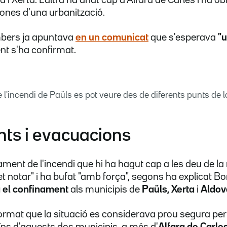
ones d'una urbanització.
ombers ja apuntava
en un comunicat
que s'esperava
"u
t s'ha confirmat.
l'incendi de Paüls es pot veure des de diferents punts de l
ts i evacuacions
ment de l'incendi que hi ha hagut cap a les deu de la 
et notar" i ha bufat "amb força", segons ha explicat Bor
a el confinament
als municipis de
Paüls,
Xerta
i
Aldov
ormat que la situació es considerava prou segura per fl
ns d'aquests dos municipis, a més d'
Alfara
de Carle