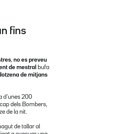
n fins
stres
,
no es preveu
ent de mestral
bufa
dotzena de mitjans
ea d'unes 200
l cap dels Bombers,
e de la nit.
hagut de tallar al
bligat a evacuar una