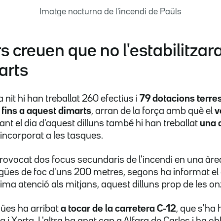
Imatge nocturna de l'incendi de Paüls
 creuen que no l'estabilitzara
arts
 nit hi han treballat 260 efectius i
79 dotacions terre
i fins a aquest dimarts
, arran de la força amb què el
v
ant el dia d'aquest dilluns també hi han treballat
una 
eincorporat a les tasques.
 provocat dos focus secundaris de l'incendi en una àr
ngües de foc d'uns 200 metres, segons ha informat e
última atenció als mitjans, aquest dilluns prop de les onz
gües ha arribat
a tocar de la carretera C-12
, que s'ha 
 i Xerta. L'altra ha anat cap a Alfara de Carles i ha o