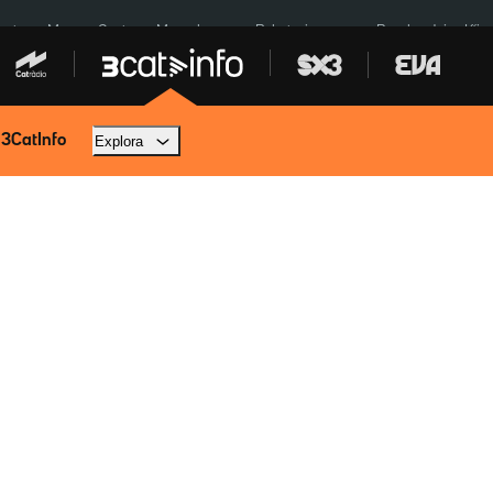
euta
Menors Ceuta
Mercabarna
Robatoris coure
Bombardejos Kíiv
 3CatInfo
Explora