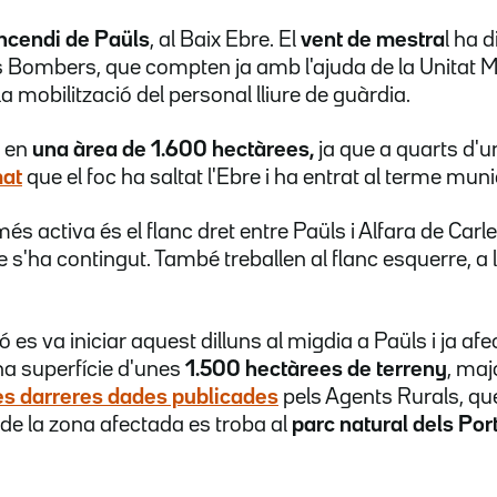
ncendi de Paüls
, al Baix Ebre. El
vent de mestra
l ha d
els Bombers, que compten ja amb l'ajuda de la Unitat 
la mobilització del personal lliure de guàrdia.
n en
una àrea de 1.600 hectàrees,
ja que a quarts d'un
mat
que el foc ha saltat l'Ebre i ha entrat al terme muni
s activa és el flanc dret entre Paüls i Alfara de Carl
re s'ha contingut. També treballen al flanc esquerre, a 
 es va iniciar aquest dilluns al migdia a Paüls i ja afe
a superfície d'unes
1.500 hectàrees de terreny
, maj
es darreres dades publicades
pels Agents Rurals, q
de la zona afectada es troba al
parc natural dels Port