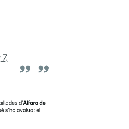
 7,
ïllades d'
Alfara de
bé s'ha avaluat el