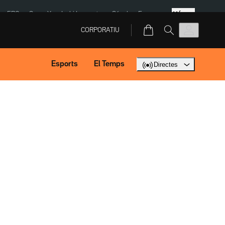
Més
ERC
SpaceX
Isaki Lacuesta
Sánchez Europa
CORPORATIU
Esports
El Temps
Directes