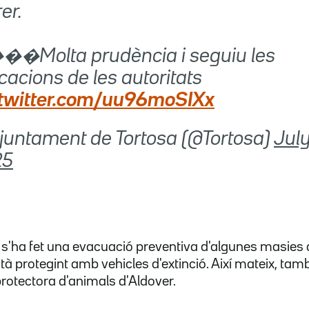
er.
�Molta prudència i seguiu les
cacions de les autoritats
.twitter.com/uu96moSIXx
juntament de Tortosa (@Tortosa)
July
25
'ha fet una evacuació preventiva d'algunes masies a
està protegint amb vehicles d'extinció. Així mateix, tam
protectora d'animals d'Aldover.