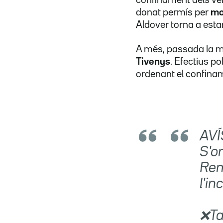
donat permís per
mou
Aldover torna a esta
A més, passada la m
Tivenys
. Efectius po
ordenant el confinam
AVÍ
S'o
Rem
l'in
❌Ta