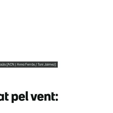
Paüls (ACN / Anna Ferràs / Toni Jaimez)
at pel vent: