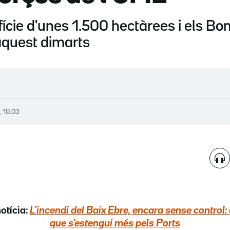
rfície d'unes 1.500 hectàrees i els B
 aquest dimarts
, 10.03
otícia:
L'incendi del Baix Ebre, encara sense control: 
que s'estengui més pels Ports