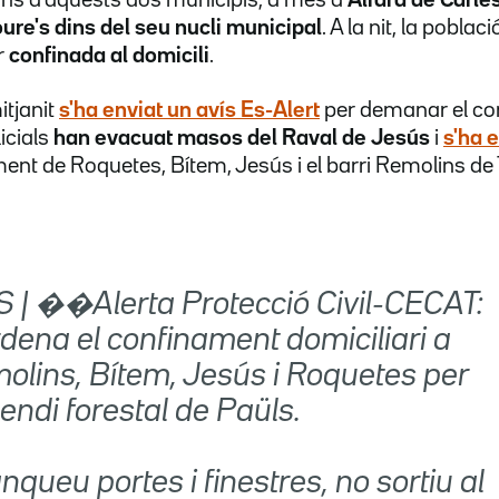
re's dins del seu nucli
municipal
. A la nit, la poblac
r
confinada al domicili
.
itjanit
s'ha enviat un avís Es-Alert
per demanar el co
licials
han evacuat masos del Raval de Jesús
i
s'ha 
ent de Roquetes, Bítem, Jesús i el barri Remolins de 
S | ��Alerta Protecció Civil-CECAT:
rdena el confinament domiciliari a
olins, Bítem, Jesús i Roquetes per
cendi forestal de Paüls.
nqueu portes i finestres, no sortiu al