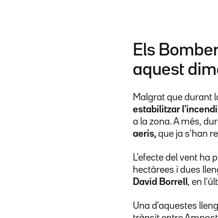
Els Bombers
aquest dim
Malgrat que durant la
estabilitzar l'incend
a la zona. A més, dur
aeris,
que ja s'han r
L'efecte del vent ha
hectàrees i dues lle
David Borrell
, en l'
Una d'aquestes llen
trànsit entre Amposta