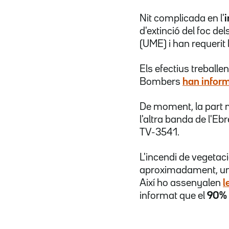
Nit complicada en l'
i
d'extinció del foc d
(UME) i han requerit 
Els efectius treballe
Bombers
han infor
De moment, la part mé
l'altra banda de l'Eb
TV-3541.
L'incendi de vegetació
aproximadament, un
Així ho assenyalen
l
informat que el
90%