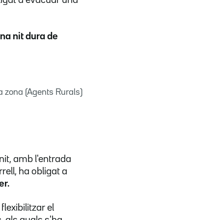
na nit dura de
a zona (Agents Rurals)
nit, amb l'entrada
rell, ha obligat a
er.
exibilitzar el
s
, als quals s'ha