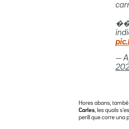
carr
���
indi
pic
— A
20
Hores abans, també s
Carles
, les quals s'
perill que corre una 