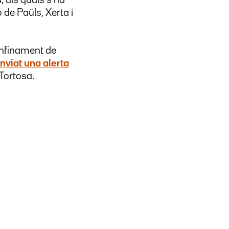
ió de Paüls, Xerta i
nfinament de
enviat una alerta
Tortosa.