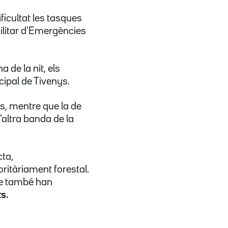
ificultat les tasques
Militar d'Emergències
a de la nit, els
cipal de Tivenys.
es, mentre que la de
l'altra banda de la
cta,
oritàriament forestal.
ue també han
s.