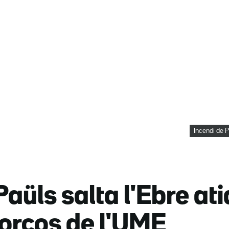
Incendi de 
Paüls salta l'Ebre ati
orços de l'UME