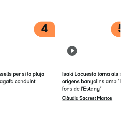
4
5
sells per si la pluja
Isaki Lacuesta torna als seus
t'agafa conduint
orígens banyolins amb "El
fons de l'Estany"
Clàudia Sacrest Martos