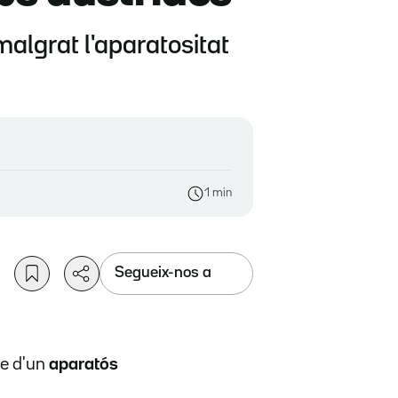
 malgrat l'aparatositat
1 min
Segueix-nos a
e d'un
aparatós
.