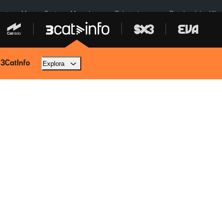
euta
Menors Ceuta
Mercabarna
Robatoris coure
Bombardejos Kíiv
 3CatInfo
Explora