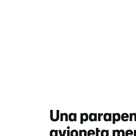
Una parapent
avioneta men