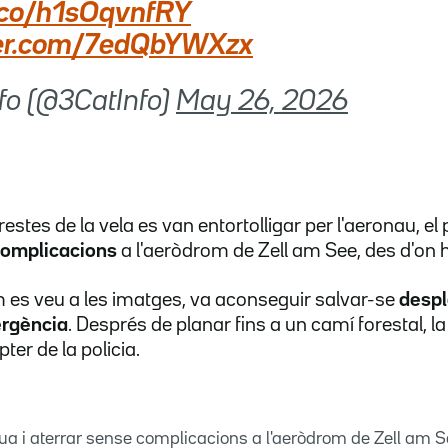
t.co/h1sOqvnfRY
tter.com/7edQbYWXzx
fo (@3CatInfo)
May 26, 2026
 restes de la vela es van entortolligar per l'aeronau, el 
complicacions
a l'aeròdrom de Zell am See, des d'on ha
 es veu a les imatges, va aconseguir salvar-se
despl
rgència
. Després de planar fins a un camí forestal, la
pter de la policia.
 cua i aterrar sense complicacions a l'aeròdrom de Zell am Se