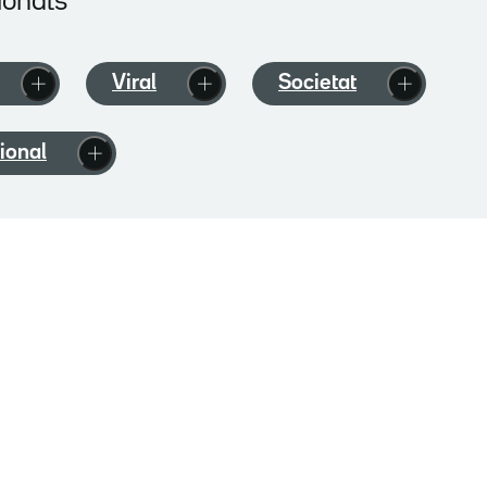
ionats
Viral
Societat
ional