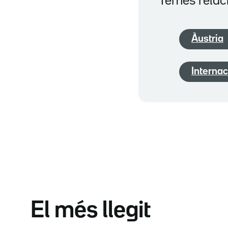
Temes relac
Àustria
Internac
El més llegit