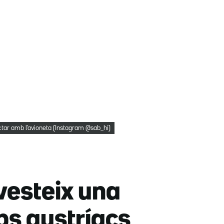
tar amb l'avioneta (Instagram @sab_hi)
vesteix una
ps austríacs