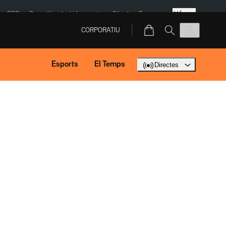
Més
ERC
SpaceX
Isaki Lacuesta
Sánchez Europa
CORPORATIU
Esports
El Temps
Directes