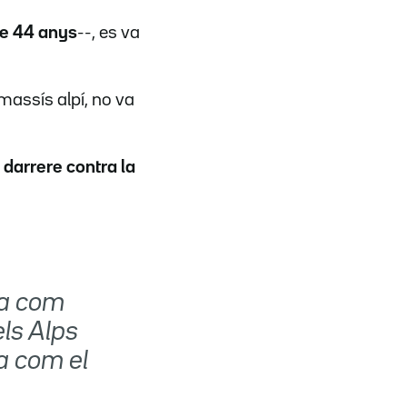
de 44 anys
--, es va
 massís alpí, no va
 darrere contra la
va com
ls Alps
la com el