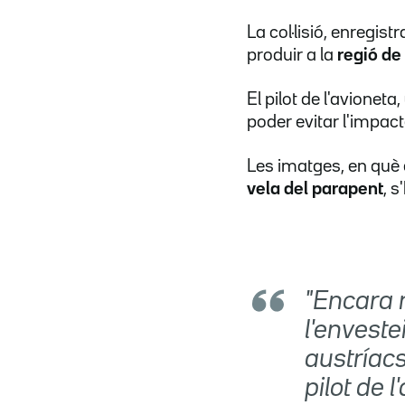
La col·lisió, enregis
produir a la
regió de
El pilot de l'avioneta,
poder evitar l'impact
Les imatges, en què e
vela del parapent
, 
"Encara 
l'envest
austríacs
pilot de l