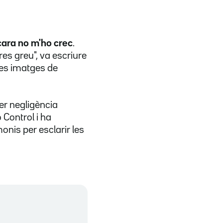
ara no m'ho crec
.
res greu", va escriure
les imatges de
er negligència
o Control i ha
onis per esclarir les