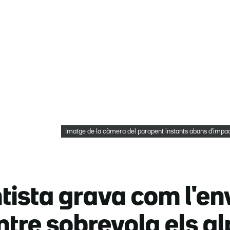
Imatge de la càmera del parapent instants abans d'impac
ista grava com l'en
tre sobrevola els al