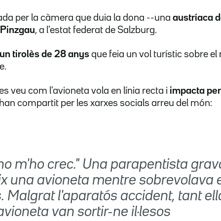
trada per la càmera que duia la dona --una
austríaca 
 Pinzgau
, a l'estat federat de Salzburg.
un tirolès de 28 anys
que feia un vol turístic sobre el
e.
s veu com l'avioneta vola en línia recta i
impacta per
s'han compartit per les xarxes socials arreu del món:
no m'ho crec." Una parapentista gra
eix una avioneta mentre sobrevolava e
. Malgrat l'aparatós accident, tant el
'avioneta van sortir-ne il·lesos