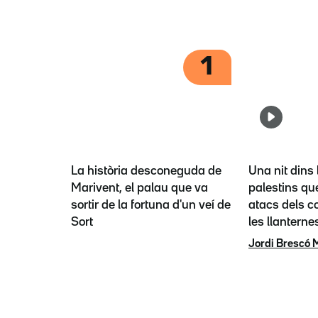
1
La història desconeguda de
Una nit dins 
Marivent, el palau que va
palestins que
sortir de la fortuna d'un veí de
atacs dels co
Sort
les llanterne
Jordi Brescó 