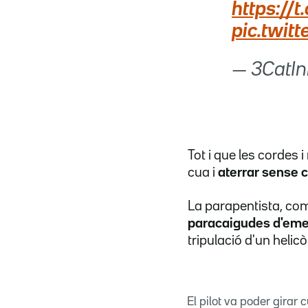
https://
pic.twi
— 3CatIn
Tot i que les cordes i
cua i
aterrar sense 
La parapentista, com
paracaigudes d'eme
tripulació d'un helicò
El pilot va poder girar