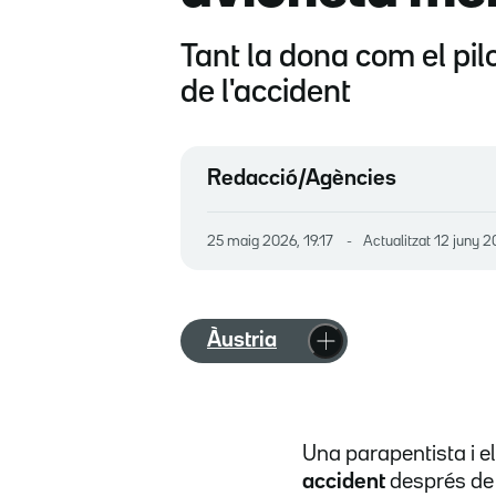
Tant la dona com el pilo
de l'accident
Redacció/Agències
25 maig 2026, 19.17
Actualitzat
12 juny 2
Àustria
Una parapentista i el
accident
després de 