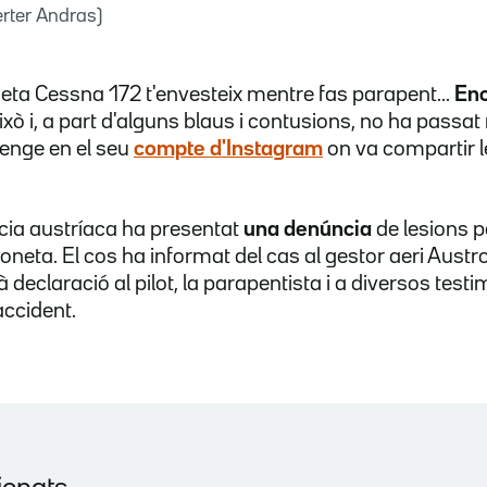
rter Andras)
neta Cessna 172 t'envesteix mentre fas parapent...
Enc
això i, a part d'alguns blaus i contusions, no ha passat 
enge en el seu
compte d'Instagram
on va compartir 
icia austríaca ha presentat
una denúncia
de lesions p
vioneta. El cos ha informat del cas al gestor aeri Austr
declaració al pilot, la parapentista i a diversos testim
accident.