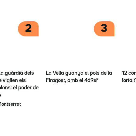
2
3
la guàrdia dels
La Vella guanya el pols de la
12 con
 vigilen els
Firagost, amb el 4d9sf
forta 
lons: el poder de
s
Montserrat