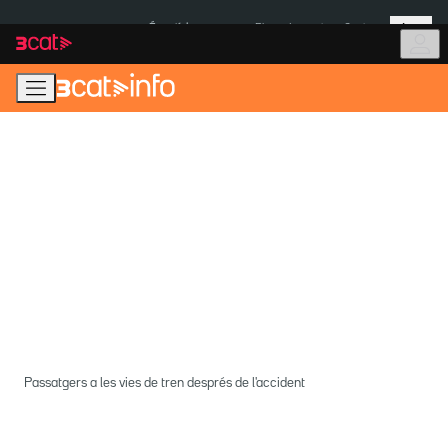
Anar
Anar
Més
a
al
És notícia:
Pluges Inuncat
Ceuta
la
contingut
navegació
principal
Passatgers a les vies de tren després de l'accident