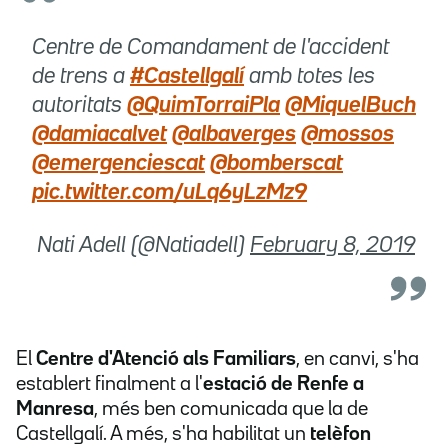
Centre de Comandament de l'accident
de trens a
#Castellgalí
amb totes les
autoritats
@QuimTorraiPla
@MiquelBuch
@damiacalvet
@albaverges
@mossos
@emergenciescat
@bomberscat
pic.twitter.com/uLq6yLzMz9
 Nati Adell (@Natiadell)
February 8, 2019
El
Centre d'Atenció als Familiars
, en canvi, s'ha
establert finalment a l'
estació de Renfe a
Manresa
, més ben comunicada que la de
Castellgalí. A més, s'ha habilitat un
telèfon