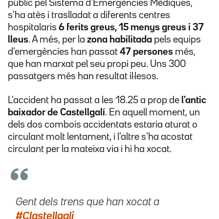
públic pel Sistema d'Emergències Mèdiques,
s'ha atès i traslladat a diferents centres
hospitalaris
6 ferits greus, 15 menys greus i 37
lleus
. A més, per la
zona habilitada
pels equips
d'emergències han passat
47 persones
més,
que han marxat pel seu propi peu. Uns 300
passatgers més han resultat il·lesos.
L'accident ha passat a les 18.25 a prop de
l'antic
baixador de Castellgalí
. En aquell moment, un
dels dos combois accidentats estaria aturat o
circulant molt lentament, i l'altre s'ha acostat
circulant per la mateixa via i hi ha xocat.
Gent dels trens que han xocat a
#Clastellgali