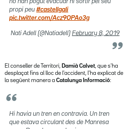
no han pogut evacuar ni sortir pel seu
propi peu
#castellgali
pic.twitter.com/Acz9OPAo3g
 Nati Adell (@Natiadell)
February 8, 2019
El conseller de Territori,
Damià Calvet
, que s'ha
desplaçat fins al lloc de l'accident, l'ha explicat de
la següent manera a
Catalunya Informació
:
Hi havia un tren en contravia. Un tren
que estava circulant des de Manresa