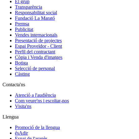
El grup
Transparència
Responsabilitat social
Fundació La Marató
Premsa
Publicitat
Vendes internacionals
Presentació de projectes
Espai Proveïdor - Client
Perfil del contractant
Còpia i Venda d'imatges
Botiga
Selecció de personal
Càsting
Contacta'ns
Atenció a l'audiència
Com veure'ns i escoltar-nos
Visita'ns
Llengua
Promoció de la llengua
ésAdir
Espai de l'aranès