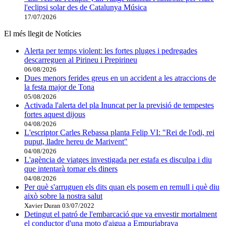
l'eclipsi solar des de Catalunya Música
17/07/2026
El més llegit de Notícies
Alerta per temps violent: les fortes pluges i pedregades
descarreguen al Pirineu i Prepirineu
06/08/2026
Dues menors ferides greus en un accident a les atraccions de
la festa major de Tona
05/08/2026
Activada l'alerta del pla Inuncat per la previsió de tempestes
fortes aquest dijous
04/08/2026
L'escriptor Carles Rebassa planta Felip VI: "Rei de l'odi, rei
puput, lladre hereu de Marivent"
04/08/2026
L'agència de viatges investigada per estafa es disculpa i diu
que intentarà tornar els diners
04/08/2026
Per què s'arruguen els dits quan els posem en remull i què diu
això sobre la nostra salut
Xavier Duran
03/07/2022
Detingut el patró de l'embarcació que va envestir mortalment
el conductor d'una moto d'aigua a Empuriabrava