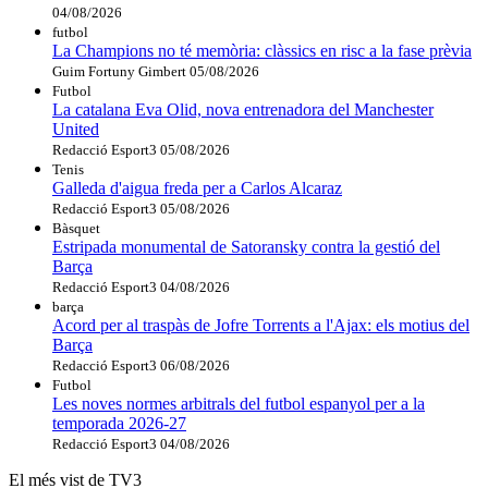
04/08/2026
futbol
La Champions no té memòria: clàssics en risc a la fase prèvia
Guim Fortuny Gimbert
05/08/2026
Futbol
La catalana Eva Olid, nova entrenadora del Manchester
United
Redacció Esport3
05/08/2026
Tenis
Galleda d'aigua freda per a Carlos Alcaraz
Redacció Esport3
05/08/2026
Bàsquet
Estripada monumental de Satoransky contra la gestió del
Barça
Redacció Esport3
04/08/2026
barça
Acord per al traspàs de Jofre Torrents a l'Ajax: els motius del
Barça
Redacció Esport3
06/08/2026
Futbol
Les noves normes arbitrals del futbol espanyol per a la
temporada 2026-27
Redacció Esport3
04/08/2026
El més vist de TV3