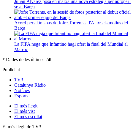
Julián Álvarez posa en marxa una nova estratègia per apropar-
se al Barça
Acord per al traspàs de Jofre Torrents a l'Ajax: els motius del
Barça
La FIFA nega que Infantino hagi ofert la final del Mundial al
Marroc
* Dades de les últimes 24h
Publicitat
TV3
Catalunya Ràdio
Notícies
Esports
El
més llegit
El
més vist
El
més escoltat
El més llegit de TV3