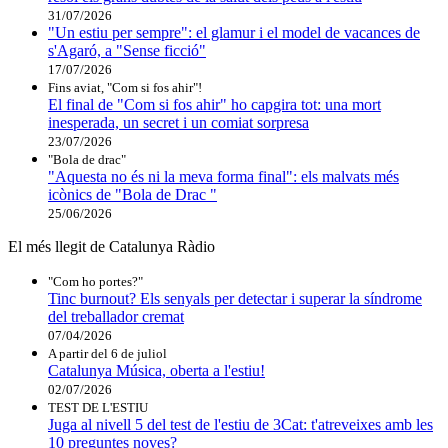
31/07/2026
"Un estiu per sempre": el glamur i el model de vacances de
s'Agaró, a "Sense ficció"
17/07/2026
Fins aviat, "Com si fos ahir"!
El final de "Com si fos ahir" ho capgira tot: una mort
inesperada, un secret i un comiat sorpresa
23/07/2026
"Bola de drac"
"Aquesta no és ni la meva forma final": els malvats més
icònics de "Bola de Drac "
25/06/2026
El més llegit de Catalunya Ràdio
"Com ho portes?"
Tinc burnout? Els senyals per detectar i superar la síndrome
del treballador cremat
07/04/2026
A partir del 6 de juliol
Catalunya Música, oberta a l'estiu!
02/07/2026
TEST DE L'ESTIU
Juga al nivell 5 del test de l'estiu de 3Cat: t'atreveixes amb les
10 preguntes noves?