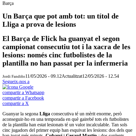
Barça
Un Barça que pot amb tot: un títol de
Lliga a prova de lesions
El Barça de Flick ha guanyat el segon
campionat consecutiu tot i la xacra de les
lesions: només cinc futbolistes de la
plantilla no han passat per la infermeria
11/05/2026 - 09.12
Actualitzat
12/05/2026 - 12.54
Jordi Fandiño
Segueix-nos a
compartir a Whatsapp
compartir a Facebook
compartir a X
Guanyar la segona
Lliga
consecutiva té un mèrit enorme, però
aconseguir-ho en una temporada en què gairebé tots els futbolistes
de la plantilla han estat lesionats té un valor incalculable. Tan sols
cinc jugadors del primer equip han esquivat les lesions: dos dels que
han jugat més minuts -
Cubarsí
i
Gerard Martín-
; dos suplents