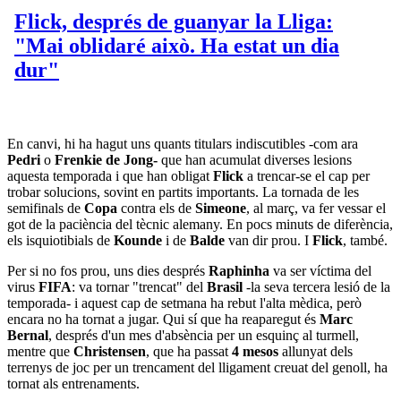
En canvi, hi ha hagut uns quants titulars indiscutibles -com ara
Pedri
o
Frenkie de Jong-
que han acumulat diverses lesions
aquesta temporada i que han obligat
Flick
a trencar-se el cap per
trobar solucions, sovint en partits importants. La tornada de les
semifinals de
Copa
contra els de
Simeone
, al març, va fer vessar el
got de la paciència del tècnic alemany. En pocs minuts de diferència,
els isquiotibials de
Kounde
i de
Balde
van dir prou. I
Flick
, també.
Per si no fos prou, uns dies després
Raphinha
va ser víctima del
virus
FIFA
: va tornar "trencat" del
Brasil
-la seva tercera lesió de la
temporada- i aquest cap de setmana ha rebut l'alta mèdica, però
encara no ha tornat a jugar. Qui sí que ha reaparegut és
Marc
Bernal
, després d'un mes d'absència per un esquinç al turmell,
mentre que
Christensen
, que ha passat
4
mesos
allunyat dels
terrenys de joc per un trencament del lligament creuat del genoll, ha
tornat als entrenaments.