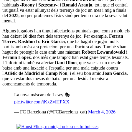
habituals -
Roony
i
Szczesny-
; i
Ronald Araujo
, tot i que el central
uruguaià va estar allunyat dels terrenys de joc un mes i mig a finals
del
2025
, no per problemes físics sinó per tenir cura de la seva salut
mental.
Alguns jugadors han tingut afectacions puntuals que, com a molt, els
han deixat
10
dies fora dels terrenys de joc. Per exemple,
Ferran
Torres
,
Rashford
o
Eric Garcia
, que ha hagut de jugar molts
partits amb màscara protectora per una fractura al nas. També s'han
hagut de protegir la cara amb una màscara
Robert Lewandowski
i
Fermín López
, dos més que tampoc han estat gaire temps lesionats.
L'infortuni també va afectar
Dani Olmo
, que va estar un mes de
baixa amb una luxació a l'espatlla per una mala caiguda contra
l'
Atlètic de Madrid
al
Camp Nou
, i el seu bon amic
Joan Garcia
,
que va estar dos mesos de baixa per una lesió al menisc a
començaments de temporada.
La nova màscara de Lewy 🎭
pic.twitter.com/tKxZviHPXX
— FC Barcelona (@FCBarcelona_cat)
March 4, 2026