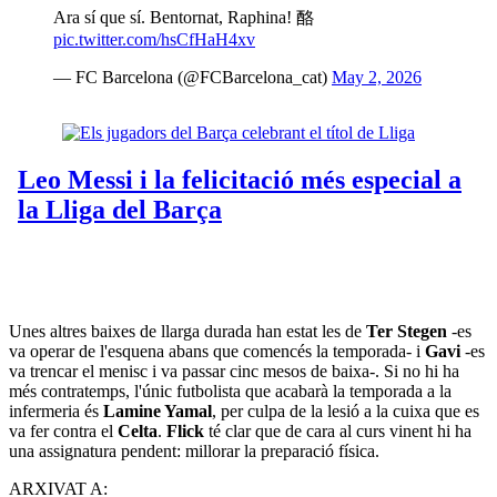
Ara sí que sí. Bentornat, Raphina! 酪
pic.twitter.com/hsCfHaH4xv
— FC Barcelona (@FCBarcelona_cat)
May 2, 2026
Unes altres baixes de llarga durada han estat les de
Ter Stegen
-es
va operar de l'esquena abans que comencés la temporada- i
Gavi
-es
va trencar el menisc i va passar cinc mesos de baixa-. Si no hi ha
més contratemps, l'únic futbolista que acabarà la temporada a la
infermeria és
Lamine Yamal
, per culpa de la lesió a la cuixa que es
va fer contra el
Celta
.
Flick
té clar que de cara al curs vinent hi ha
una assignatura pendent: millorar la preparació física.
ARXIVAT A: