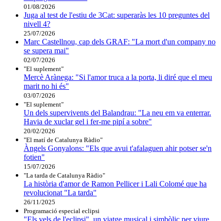
01/08/2026
Juga al test de l'estiu de 3Cat: superaràs les 10 preguntes del
nivell 4?
25/07/2026
Marc Castellnou, cap dels GRAF: "La mort d'un company no
se supera mai"
02/07/2026
"El suplement"
Mercè Arànega: "Si l'amor truca a la porta, li diré que el meu
marit no hi és"
03/07/2026
"El suplement"
Un dels supervivents del Balandrau: "La neu em va enterrar.
Havia de xuclar gel i fer-me pipí a sobre"
20/02/2026
"El matí de Catalunya Ràdio"
Àngels Gonyalons: "Els que avui t'afalaguen ahir potser se'n
fotien"
15/07/2026
"La tarda de Catalunya Ràdio"
La història d'amor de Ramon Pellicer i Lali Colomé que ha
revolucionat "La tarda"
26/11/2025
Programació especial eclipsi
"Els vels de l'eclipsi", un viatge musical i simbòlic per viure