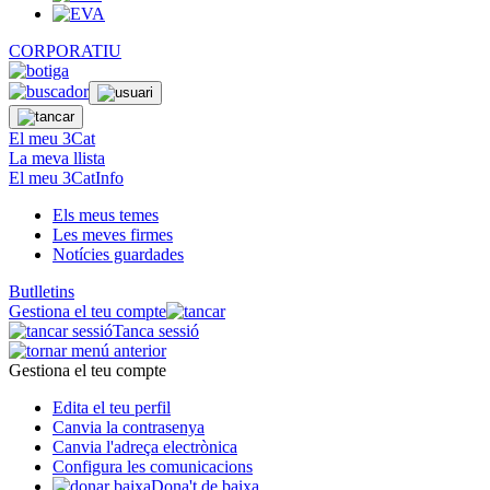
CORPORATIU
El meu 3Cat
La meva llista
El meu 3CatInfo
Els meus temes
Les meves firmes
Notícies guardades
Butlletins
Gestiona el teu compte
Tanca sessió
Gestiona el teu compte
Edita el teu perfil
Canvia la contrasenya
Canvia l'adreça electrònica
Configura les comunicacions
Dona't de baixa