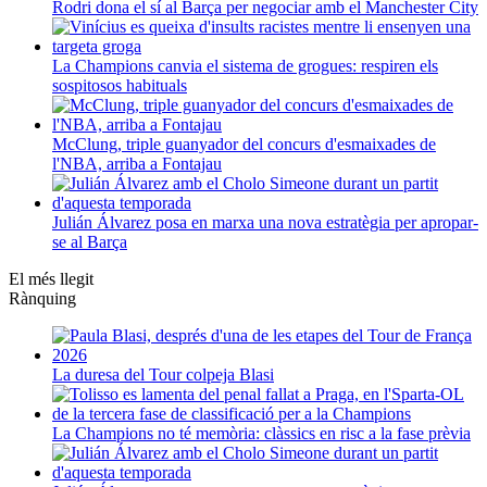
Rodri dona el sí al Barça per negociar amb el Manchester City
La Champions canvia el sistema de grogues: respiren els
sospitosos habituals
McClung, triple guanyador del concurs d'esmaixades de
l'NBA, arriba a Fontajau
Julián Álvarez posa en marxa una nova estratègia per apropar-
se al Barça
El més llegit
Rànquing
La duresa del Tour colpeja Blasi
La Champions no té memòria: clàssics en risc a la fase prèvia