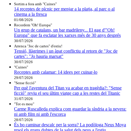
Sortim a fora amb "Cuines"
14 receptes de pícnic per menjar a la platja, al parc o al
cinema a la fresca
01/08/2026
Recordem "Oh! Europa"
Un grup de catalans, un bar madrileny... El gag d'"Oh!
Europa" que fa esclatar les xarxes més de 30 anys després
30/07/2026
Arrenca "Joc de cartes" d'estiu!
Tensió, llàgrimes i un àpat conflictiu al retorn de "Joc de
cartes": "Jo hauria marxat"
30/07/2026
"Cuines"
Receptes amb calamar: 14 idees per cuinar-lo
29/07/2026
"Sense ficció"
Per què l'aventura del Titan va acabar en tragèdia?: "Sense
ficció" reviu el seu últim viatge cap a les restes del Titanic
31/07/2026
"Tot es mou"
Carme Ruscalleda explica com guardar la síndria a la nevera:
ni amb film ni amb l'escorça
28/07/2026
És bo caminar descalç per la sorra? La podòloga Neus Moya
resol els grans dubtes de la salut dels peus a l'estiu