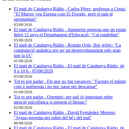
El matí de Catalunya Ràdio - Carlos Pérez, professor a Ceuta:
"El Marroc veu Europa com El Dorado, però el país té
oportunitats"
05/08/2026
El matí de Catalunya Ràdio - Junqueras proposa que un equip
lideri 12 anys el Departament d'Educació: "Cal estabilitat"
05/08/2026
El matí de Catalunya Ràdio - Román Orús, físic teòric: ''La
computació quàntica pot ser un desenvolupament més gran
que la IA''
05/08/2026
El matí de Catalunya Ràdio - El matí de Catalunya Ràdio, de
9 a 10 h - 05/08/2026
05/08/2026
Tot es pot parlar - Els que no fan vacances: "Facturo el mínim
com a autònoma i no puc parar per descansar"
01/08/2026
Tot es pot parlar - Ozempic: per què és important rebre
atenció psicològica si prenem el fàrmac?
02/08/2026
El matí de Catalunya Ràdio - David Fernández Moreno:
''Ayuso governa per sobre del bé i del mal''
06/08/2026
El matí de Catalunya Ràdio - El matí de Catalunya Ràdio, de