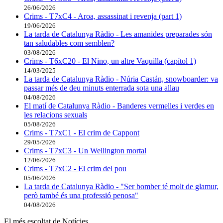
26/06/2026
Crims - T7xC4 - Aroa, assassinat i revenja (part 1)
19/06/2026
La tarda de Catalunya Ràdio - Les amanides preparades són
tan saludables com semblen?
03/08/2026
Crims - T6xC20 - El Nino, un altre Vaquilla (capítol 1)
14/03/2025
La tarda de Catalunya Ràdio - Núria Castán, snowboarder: va
passar més de deu minuts enterrada sota una allau
04/08/2026
El matí de Catalunya Ràdio - Banderes vermelles i verdes en
les relacions sexuals
05/08/2026
Crims - T7xC1 - El crim de Cappont
29/05/2026
Crims - T7xC3 - Un Wellington mortal
12/06/2026
Crims - T7xC2 - El crim del pou
05/06/2026
La tarda de Catalunya Ràdio - "Ser bomber té molt de glamur,
però també és una professió penosa"
04/08/2026
El més escoltat de Notícies