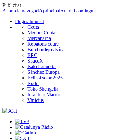
Publicitat
Anar a la navegació principal
Anar al contingut
Pluges Inuncat
Ceuta
Menors Ceuta
Mercabarna
Robatoris coure
Bombardejos Kíiv
ERC
SpaceX
Isaki Lacuesta
Sánchez Europa
Eclipsi solar 2026
Rodri
Toko Shengelia
Infantino Marroc
Vinicius