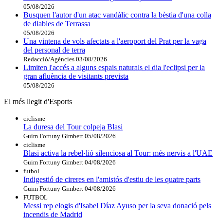
05/08/2026
Busquen l'autor d'un atac vandàlic contra la bèstia d'una colla
de diables de Terrassa
05/08/2026
Una vintena de vols afectats a l'aeroport del Prat per la vaga
del personal de terra
Redacció/Agències
03/08/2026
Limiten l'accés a alguns espais naturals el dia l'eclipsi per la
gran afluència de visitants prevista
05/08/2026
El més llegit d'Esports
ciclisme
La duresa del Tour colpeja Blasi
Guim Fortuny Gimbert
05/08/2026
ciclisme
Blasi activa la rebel·lió silenciosa al Tour: més nervis a l'UAE
Guim Fortuny Gimbert
04/08/2026
futbol
Indigestió de cireres en l'amistós d'estiu de les quatre parts
Guim Fortuny Gimbert
04/08/2026
FUTBOL
Messi rep elogis d'Isabel Díaz Ayuso per la seva donació pels
incendis de Madrid