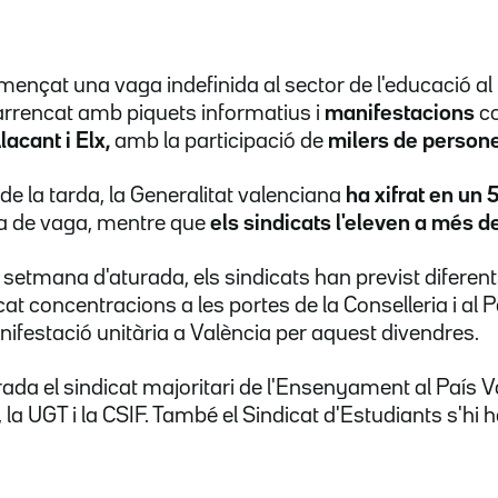
mençat una vaga indefinida al sector de l'educació al 
arrencat amb piquets informatius i
manifestacions
c
lacant i Elx,
amb la participació de
milers de person
 de la tarda, la Generalitat valenciana
ha xifrat en un
da de vaga, mentre que
els sindicats l'eleven a més d
a setmana d'aturada, els sindicats han previst diferen
t concentracions a les portes de la Conselleria i al P
nifestació unitària a València per aquest divendres.
rada el sindicat majoritari de l'Ensenyament al País V
la UGT i la CSIF. També el Sindicat d'Estudiants s'hi 