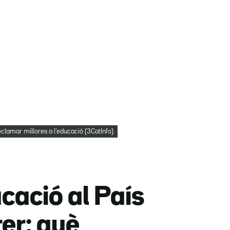
eclamar millores a l'educació (3CatInfo)
ucació al País
er: què