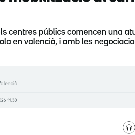
els centres públics comencen una at
ola en valencià, i amb les negociaci
Valencià
026, 11.38