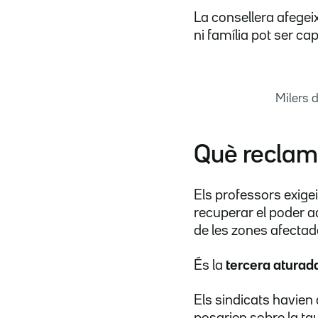
La consellera afegei
ni família pot ser cap
Milers 
Què reclam
Els professors exigei
recuperar el poder a
de les zones afecta
És la
tercera aturad
Els sindicats havien
posarien sobre la tau