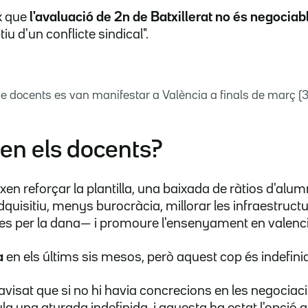
x que
l'avaluació de 2n de Batxillerat no és negociab
tiu d'un conflicte sindical".
de docents es van manifestar a València a finals de març (3
en els docents?
xen reforçar la plantilla, una baixada de ràtios d'alum
dquisitiu, menys burocràcia, millorar les infraestru
des per la dana— i promoure l'ensenyament en valenci
a
en els últims sis mesos, però aquest cop és indefini
 avisat que si no hi havia concrecions en les negoci
la una aturada indefinida, i aquesta ha estat l'opció q