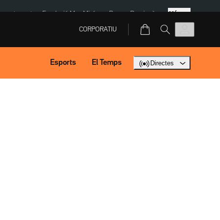
Més
ment agost
Fundació Mas Miró
eBay
Perpinyà
CORPORATIU
Esports
El Temps
Directes