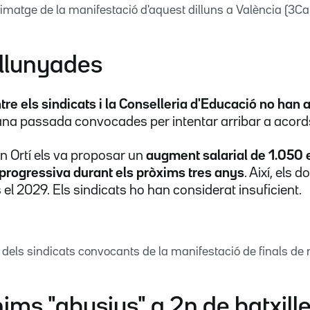
imatge de la manifestació d'aquest dilluns a València (3Cat
allunyades
re els sindicats i la Conselleria d'Educació no han 
ana passada convocades per intentar arribar a acord
n Ortí els va proposar un
augment salarial de 1.050 
 progressiva durant els pròxims tres anys
. Així, els
el 2029. Els sindicats ho han considerat insuficient.
dels sindicats convocants de la manifestació de finals de 
ims "abusius" a 2n de batxille