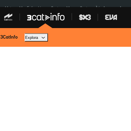
a a Meta
Mor Felipe Lipe
Ceuta
Menors Ceuta
Àtic Ayuso
Aparca
 3CatInfo
Explora