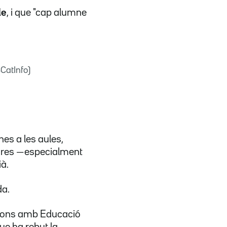
le
, i que "cap alumne
CatInfo)
nes a les aules,
ctures —especialment
à.
da.
acions amb Educació
ue ha rebut la