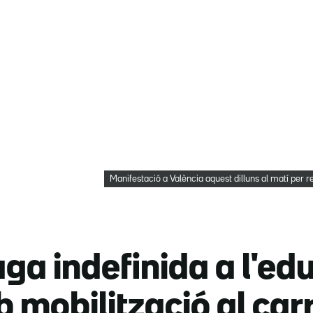
Manifestació a València aquest dilluns al matí per r
ga indefinida a l'ed
 mobilització al carr