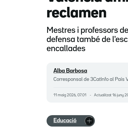
reclamen
Mestres i professors d
defensa també de l'esc
encallades
Alba Barbosa
Corresponsal de 3CatInfo al País 
11 maig 2026, 07.01
Actualitzat
16 juny 2
Educació