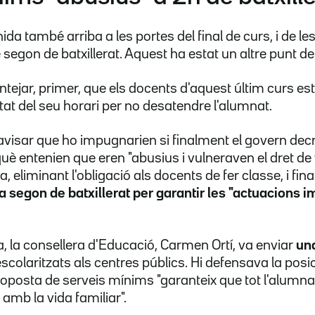
da també arriba a les portes del final de curs, i de le
e segon de batxillerat. Aquest ha estat un altre punt d
ntejar, primer, que els docents d'aquest últim curs es
tat del seu horari per no desatendre l'alumnat.
avisar que ho impugnarien si finalment el govern de
uè entenien que eren "abusius i vulneraven el dret de 
ia, eliminant l'obligació als docents de fer classe, i fi
 segon de batxillerat per garantir les "actuacions i
 la consellera d'Educació, Carmen Ortí, va enviar
una
colaritzats als centres públics. Hi defensava la posic
oposta de serveis mínims "garanteix que tot l'alumnat 
 amb la vida familiar".