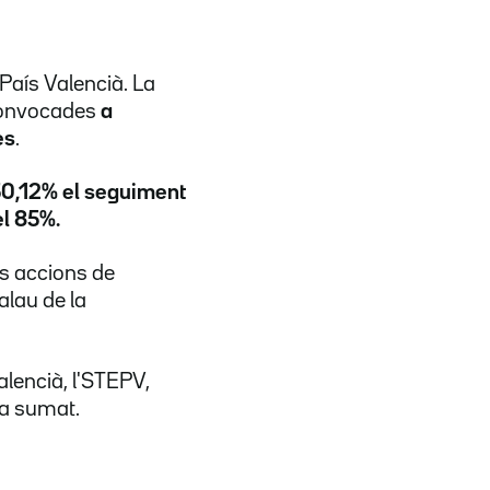
País Valencià. La
onvocades
a
es
.
 50,12% el seguiment
el 85%.
ts accions de
alau de la
alencià, l'STEPV,
ha sumat.