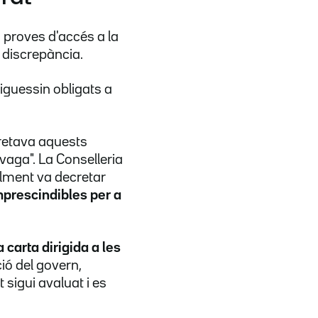
s proves d'accés a la
e discrepància.
tiguessin obligats a
cretava aquests
vaga". La Conselleria
nalment va decretar
mprescindibles per a
 carta dirigida a les
ió del govern,
sigui avaluat i es