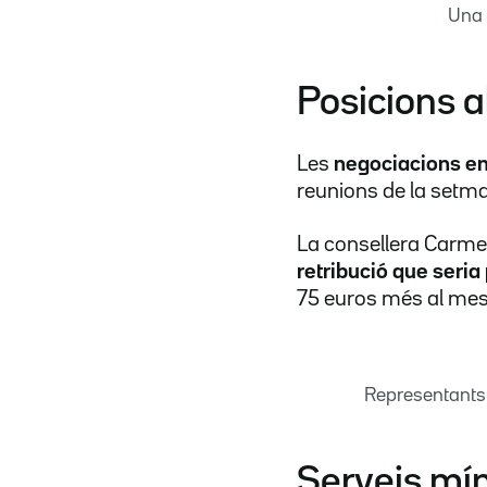
Una 
Posicions 
Les
negociacions ent
reunions de la setm
La consellera Carme
retribució que seria
75 euros més al mes 
Representants 
Serveis mín