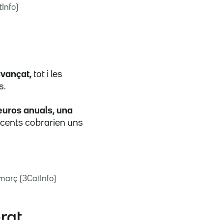
Info)
avançat,
tot i les
s.
euros anuals, una
 docents cobrarien uns
març (3CatInfo)
rat