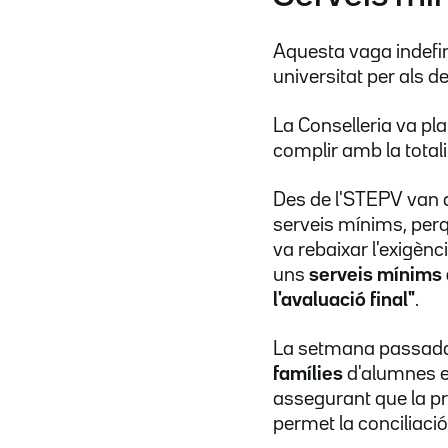
Aquesta vaga indefini
universitat per als d
La Conselleria va pla
complir amb la totali
Des de l'STEPV van 
serveis mínims, perq
va rebaixar l'exigènc
uns
serveis mínims a
l'avaluació final"
.
La setmana passada,
famílies
d'alumnes es
assegurant que la pr
permet la conciliació