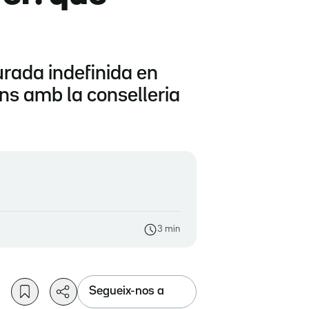
urada indefinida en
ons amb la conselleria
3 min
Segueix-nos a