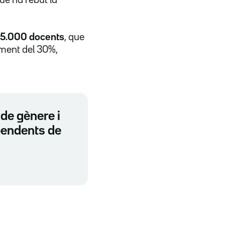
5.000 docents
, que
iment del 30%,
 de gènere i
 pendents de