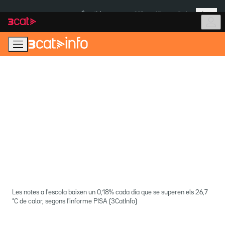
Anar
Anar
Més
a
al
És notícia:
Itàlia
Ulleres eclipsi
la
contingut
navegació
principal
Les notes a l'escola baixen un 0,18% cada dia que se superen els 26,7
°C de calor, segons l'informe PISA (3CatInfo)