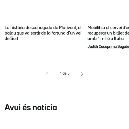
La història desconeguda de Marivent, el
Mobilitza el servei d
palau que va sortir de la fortuna d'un veí
recuperar un bitllet d
de Sort
amb 1 milió a Itàlia
Judith Casaprima Sagué
1
de
5
Avui és notícia