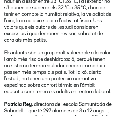
haurien d'estar entre 23 °C i 26 °C, i a l'exterior no
s'haurien de superar els 32 °C o 35 °C, i han de
tenir en compte la humitat relativa, la velocitat de
l'aire, la irradiació solar o l'activitat física. Uns
valors que els autors de l'estudi consideren
excessius i que demanen revisar, sobretot de
cara als més petits.
Els infants són un grup molt vulnerable a la calor
i amb més risc de deshidratació, perquè tenen
un sistema termoregulador encara immadur i
passen més temps als patis. Tot i això, alerta
l'estudi, no tenen una protecció normativa
específica sobre confort tèrmic en l'àmbit
educatiu com tenen els adults en l'entorn laboral.
Patricia Rey
, directora de l'escola Samuntada de
Sabadell --que té 297 alumnes de 3 a 12 anys--,