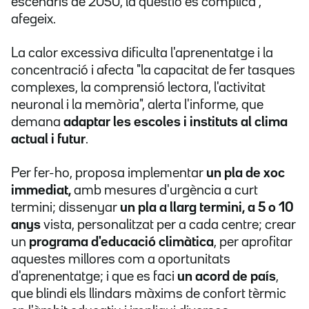
escenaris de 2050, la qüestió es complica",
afegeix.
La calor excessiva dificulta l'aprenentatge i la
concentració i afecta "la capacitat de fer tasques
complexes, la comprensió lectora, l'activitat
neuronal i la memòria", alerta l'informe, que
demana
adaptar les escoles i instituts al clima
actual i futur
.
Per fer-ho, proposa implementar
un pla de xoc
immediat,
amb mesures d'urgència a curt
termini; dissenyar
un pla a llarg termini, a 5 o 10
anys
vista, personalitzat per a cada centre; crear
un
programa d'educació climàtica
, per aprofitar
aquestes millores com a oportunitats
d'aprenentatge; i que es faci
un acord de país
,
que blindi els llindars màxims de confort tèrmic