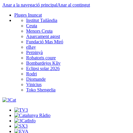
Anar a la navegació principal
Anar al contingut
Pluges Inuncat
Institut Tailàndia
Ceuta
Menors Ceuta
Aparcament agost
Fundació Mas Miró
eBay
Perpinyà
Robatoris coure
Bombardejos Kíiv
Eclipsi solar 2026
Rodri
Diomande
Vinicius
Toko Shengelia