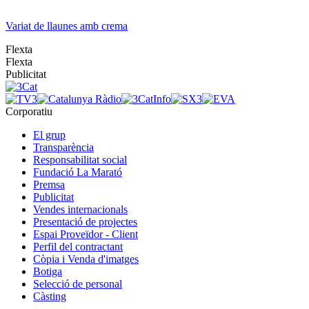
Variat de llaunes amb crema
Flexta
Flexta
Publicitat
Corporatiu
El grup
Transparència
Responsabilitat social
Fundació La Marató
Premsa
Publicitat
Vendes internacionals
Presentació de projectes
Espai Proveïdor - Client
Perfil del contractant
Còpia i Venda d'imatges
Botiga
Selecció de personal
Càsting