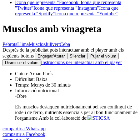
Icona que representa "Facebook"
Icona que representa
"Twitter"
Icona que representa "Instagram"
Icona que
representa "Spotify"
Icona que representa "Youtube"
Musclos amb vinagreta
Pebrots
Llima
Musclos
Julivert
Ceba
Després de la publicitat pots interactuar amb el player amb els
següents botons
Engegar/Aturar
Silenciar
Pujar el volum
Instruccions per interactuar amb el player
Disminuir el volum
Cuina:
Arnau París
Dificultat:
Baixa
Temps:
Menys de 30 minuts
Informació nutricional
-
Obre
Els musclos destaquen nutricionalment pel seu contingut de
iode i de ferro, nutrients essencials per al bon funcionament de
l'organisme.
Amb la col·laboració de:
compartir a Whatsapp
compartir a Facebook
compartir a X