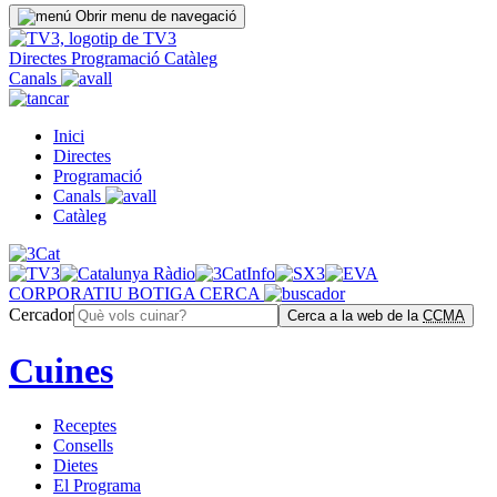
Obrir menu de navegació
Directes
Programació
Catàleg
Canals
Inici
Directes
Programació
Canals
Catàleg
CORPORATIU
BOTIGA
CERCA
Cercador
Cerca a la web de la
CCMA
Cuines
Receptes
Consells
Dietes
El Programa