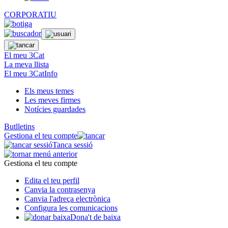
CORPORATIU
El meu 3Cat
La meva llista
El meu 3CatInfo
Els meus temes
Les meves firmes
Notícies guardades
Butlletins
Gestiona el teu compte
Tanca sessió
Gestiona el teu compte
Edita el teu perfil
Canvia la contrasenya
Canvia l'adreça electrònica
Configura les comunicacions
Dona't de baixa