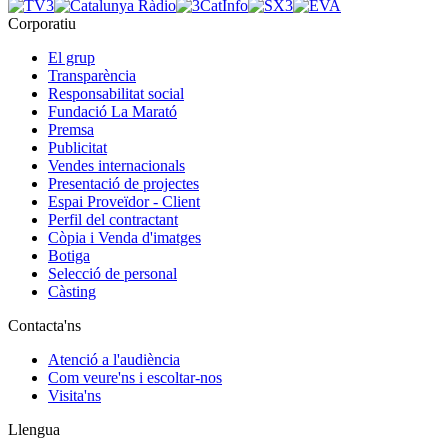
Corporatiu
El grup
Transparència
Responsabilitat social
Fundació La Marató
Premsa
Publicitat
Vendes internacionals
Presentació de projectes
Espai Proveïdor - Client
Perfil del contractant
Còpia i Venda d'imatges
Botiga
Selecció de personal
Càsting
Contacta'ns
Atenció a l'audiència
Com veure'ns i escoltar-nos
Visita'ns
Llengua