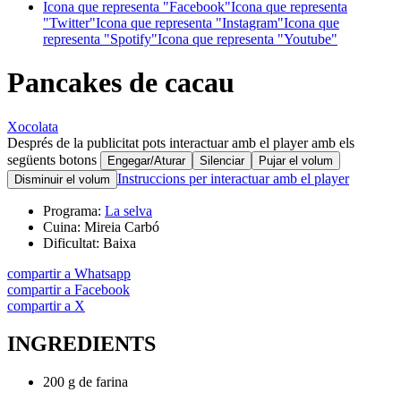
Icona que representa "Facebook"
Icona que representa
"Twitter"
Icona que representa "Instagram"
Icona que
representa "Spotify"
Icona que representa "Youtube"
Pancakes de cacau
Xocolata
Després de la publicitat pots interactuar amb el player amb els
següents botons
Engegar/Aturar
Silenciar
Pujar el volum
Instruccions per interactuar amb el player
Disminuir el volum
Programa:
La selva
Cuina:
Mireia Carbó
Dificultat:
Baixa
compartir a Whatsapp
compartir a Facebook
compartir a X
INGREDIENTS
200 g de farina