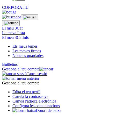
CORPORATIU
El meu 3Cat
La meva llista
El meu 3CatInfo
Els meus temes
Les meves firmes
Notícies guardades
Butlletins
Gestiona el teu compte
Tanca sessió
Gestiona el teu compte
Edita el teu perfil
Canvia la contrasenya
Canvia l'adreça electrònica
Configura les comunicacions
Dona't de baixa