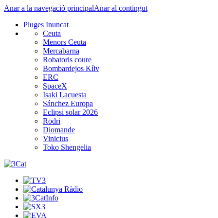
Anar a la navegació principal
Anar al contingut
Pluges Inuncat
Ceuta
Menors Ceuta
Mercabarna
Robatoris coure
Bombardejos Kíiv
ERC
SpaceX
Isaki Lacuesta
Sánchez Europa
Eclipsi solar 2026
Rodri
Diomande
Vinicius
Toko Shengelia