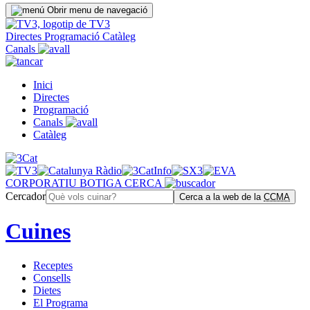
Obrir menu de navegació
Directes
Programació
Catàleg
Canals
Inici
Directes
Programació
Canals
Catàleg
CORPORATIU
BOTIGA
CERCA
Cercador
Cerca a la web de la
CCMA
Cuines
Receptes
Consells
Dietes
El Programa