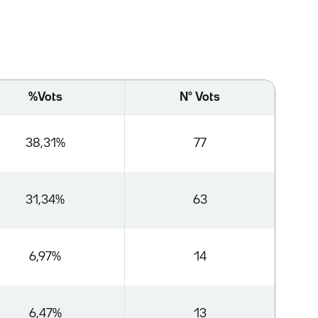
%Vots
Nº Vots
38,31%
77
31,34%
63
6,97%
14
6,47%
13