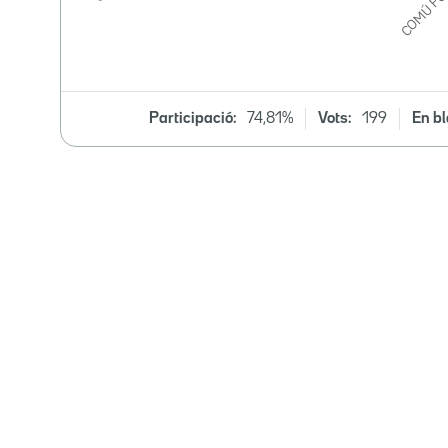
Participació:
74,81%
Vots:
199
En bl