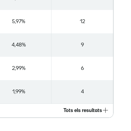
5,97%
12
4,48%
9
2,99%
6
1,99%
4
Tots els resultats