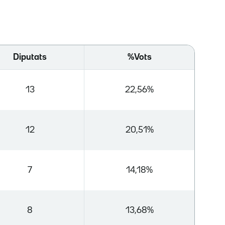
Diputats
%Vots
13
22,56%
12
20,51%
7
14,18%
8
13,68%