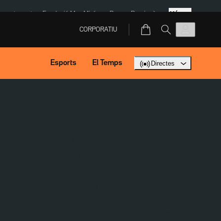
Més
ment agost
Fundació Mas Miró
eBay
Perpinyà
CORPORATIU
Esports
El Temps
Directes