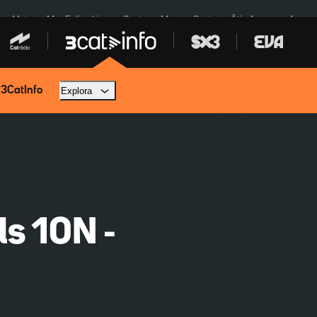
a a Meta
Mor Felipe Lipe
Ceuta
Menors Ceuta
Àtic Ayuso
Aparca
 3CatInfo
Explora
ls 10N -