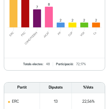
Totals electes:
48
Participació:
72,17%
Partit
Diputats
%Vots
ERC
13
22,56%