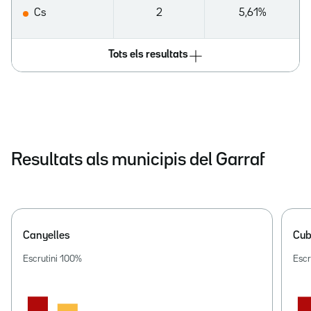
Cs
2
5,61%
Tots els resultats
Resultats als municipis del Garraf
Canyelles
Cub
Escrutini
100
%
Escr