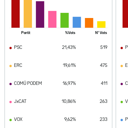
Partit
%Vots
Nº Vots
PSC
21,43%
519
P
ERC
19,61%
475
E
COMÚ PODEM
16,97%
411
C
JxCAT
10,86%
263
V
VOX
9,62%
233