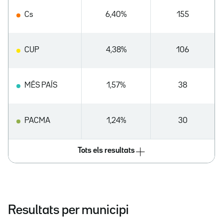
Cs
6,40%
155
CUP
4,38%
106
MÉS PAÍS
1,57%
38
PACMA
1,24%
30
Tots els resultats
Resultats per municipi