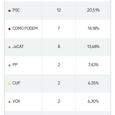
PSC
12
20,51%
COMÚ PODEM
7
14,18%
JxCAT
8
13,68%
PP
2
7,43%
CUP
2
6,35%
VOX
2
6,30%