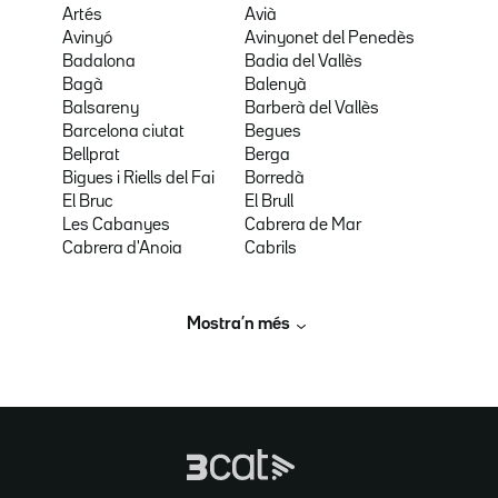
Artés
Avià
Avinyó
Avinyonet del Penedès
Badalona
Badia del Vallès
Bagà
Balenyà
Balsareny
Barberà del Vallès
Barcelona ciutat
Begues
Bellprat
Berga
Bigues i Riells del Fai
Borredà
El Bruc
El Brull
Les Cabanyes
Cabrera de Mar
Cabrera d'Anoia
Cabrils
Mostra’n més