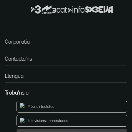
Corporatiu
Contacta'ns
Llengua
Troba'ns a
Mòbils i tauletes
Televisions connectades