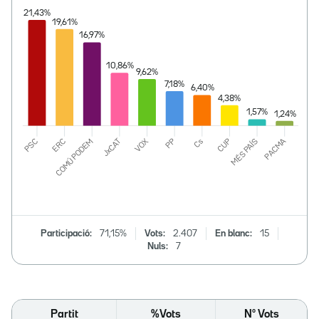
Participació:
71,15%
Vots:
2.407
En blanc:
15
Nuls:
7
Partit
%Vots
Nº Vots