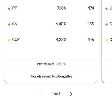
PP
7,18%
174
J
Cs
6,40%
155
C
CUP
4,38%
106
Participació:
71,15%
Tots els resultats a Canyelles
1
de
6