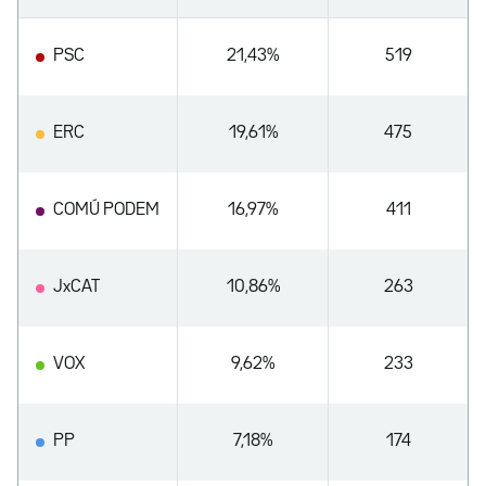
PSC
21,43%
519
ERC
19,61%
475
COMÚ PODEM
16,97%
411
JxCAT
10,86%
263
VOX
9,62%
233
PP
7,18%
174