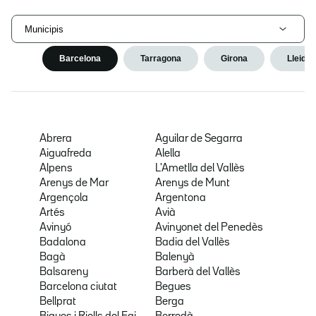
Municipis
Barcelona
Tarragona
Girona
Lleida
Abrera
Aguilar de Segarra
Aiguafreda
Alella
Alpens
L'Ametlla del Vallès
Arenys de Mar
Arenys de Munt
Argençola
Argentona
Artés
Avià
Avinyó
Avinyonet del Penedès
Badalona
Badia del Vallès
Bagà
Balenyà
Balsareny
Barberà del Vallès
Barcelona ciutat
Begues
Bellprat
Berga