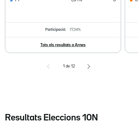
PP
1,01%
3
C
Participació:
77,34%
Tots els resultats a Arnes
1
de
12
Resultats Eleccions 10N