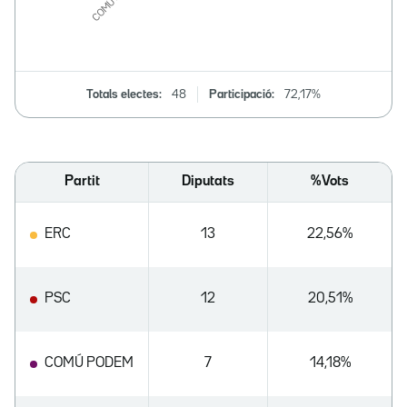
Totals electes:
48
Participació:
72,17%
Partit
Diputats
%Vots
ERC
13
22,56%
PSC
12
20,51%
COMÚ PODEM
7
14,18%