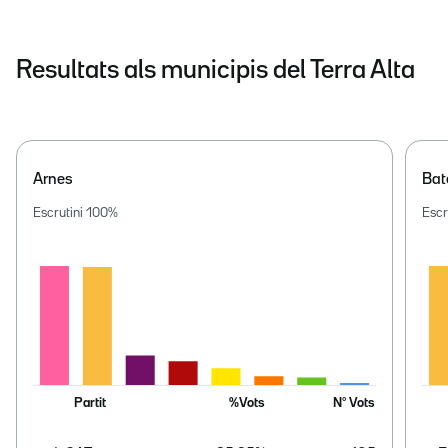
Resultats als municipis del Terra Alta
Arnes
Bat
Escrutini
100
%
Escr
Partit
%Vots
Nº Vots