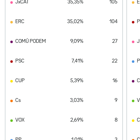
JxCAT
35,35%
105
E
ERC
35,02%
104
P
COMÚ PODEM
9,09%
27
J
PSC
7,41%
22
CUP
5,39%
16
C
Cs
3,03%
9
V
VOX
2,69%
8