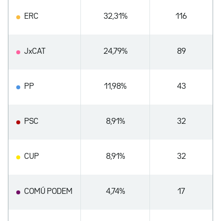
ERC
32,31%
116
JxCAT
24,79%
89
PP
11,98%
43
PSC
8,91%
32
CUP
8,91%
32
COMÚ PODEM
4,74%
17