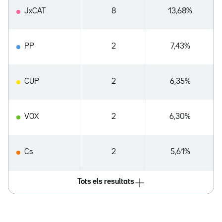
JxCAT
8
13,68%
PP
2
7,43%
CUP
2
6,35%
VOX
2
6,30%
Cs
2
5,61%
Tots els resultats