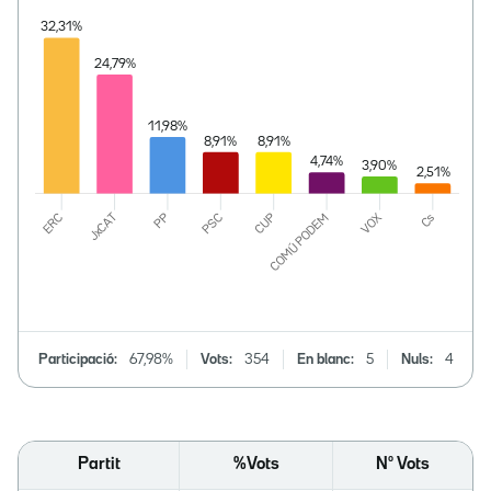
Participació:
67,98%
Vots:
354
En blanc:
5
Nuls:
4
Partit
%Vots
Nº Vots