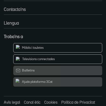
Contacta'ns
Llengua
Troba'ns a
Mòbils i tauletes
Televisions connectades
Butlletins
Ajuda plataforma 3Cat
Avís legal
Canal ètic
Cookies
Política de Privacitat