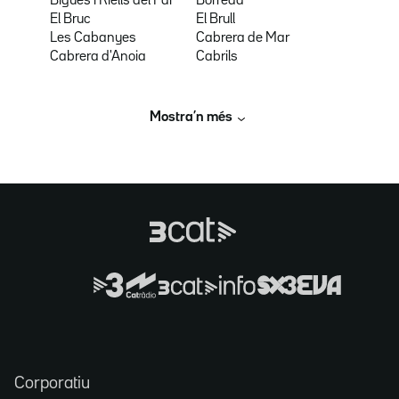
Bigues i Riells del Fai
Borredà
El Bruc
El Brull
Les Cabanyes
Cabrera de Mar
Cabrera d'Anoia
Cabrils
Mostra’n més
Corporatiu