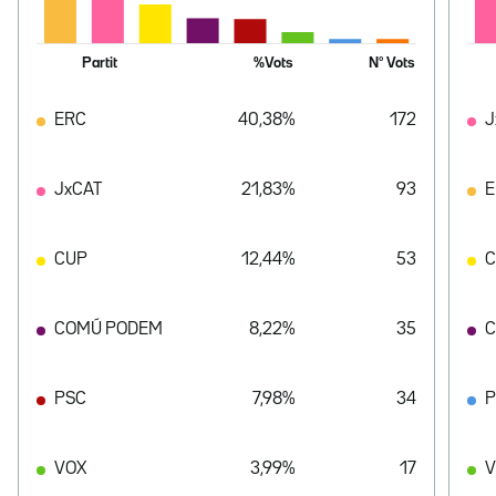
Partit
%Vots
Nº Vots
ERC
40,38%
172
J
JxCAT
21,83%
93
E
CUP
12,44%
53
COMÚ PODEM
8,22%
35
C
PSC
7,98%
34
VOX
3,99%
17
V