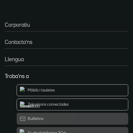
Corporatiu
Contacta'ns
Llengua
Troba'ns a
Mòbils i tauletes
Televisions connectades
Butlletins