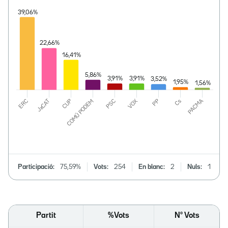
Participació:
75,59%
Vots:
254
En blanc:
2
Nuls:
1
Partit
%Vots
Nº Vots