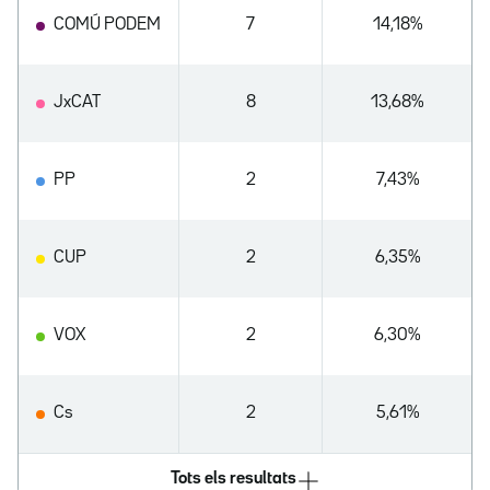
COMÚ PODEM
7
14,18%
JxCAT
8
13,68%
PP
2
7,43%
CUP
2
6,35%
VOX
2
6,30%
Cs
2
5,61%
Tots els resultats