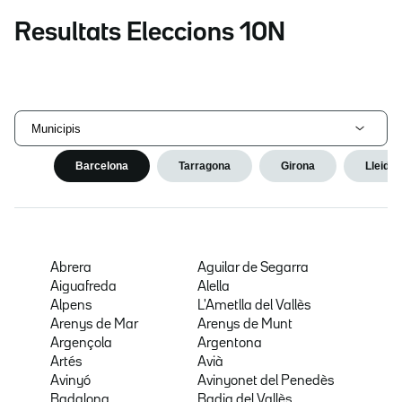
Resultats Eleccions 10N
Municipis
Barcelona
Tarragona
Girona
Lleida
Abrera
Aguilar de Segarra
Aiguafreda
Alella
Alpens
L'Ametlla del Vallès
Arenys de Mar
Arenys de Munt
Argençola
Argentona
Artés
Avià
Avinyó
Avinyonet del Penedès
Badalona
Badia del Vallès