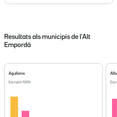
Resultats als municipis de l'Alt
Empordà
Agullana
Alb
Escrutini
100
%
Escr