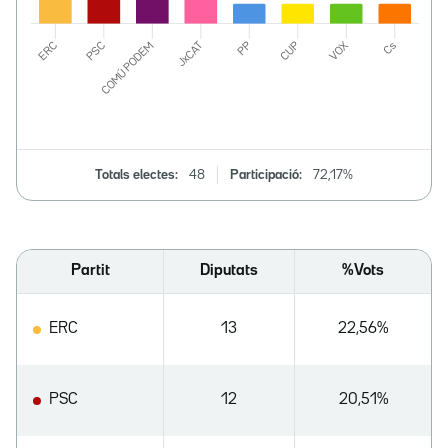
Totals electes:
48
Participació:
72,17%
Partit
Diputats
%Vots
ERC
13
22,56%
PSC
12
20,51%