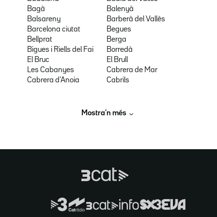
Bagà
Balenyà
Balsareny
Barberà del Vallès
Barcelona ciutat
Begues
Bellprat
Berga
Bigues i Riells del Fai
Borredà
El Bruc
El Brull
Les Cabanyes
Cabrera de Mar
Cabrera d'Anoia
Cabrils
Mostra’n més