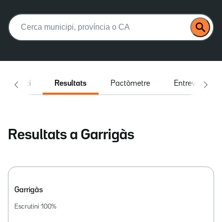
Buscar:
Inici
Resultats
Pactòmetre
Entrevistes
Resultats a Garrigàs
Garrigàs
Escrutini
100
%