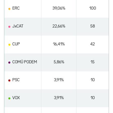
ERC
39,06%
100
JxCAT
22,66%
58
CUP
16,41%
42
COMÚ PODEM
5,86%
15
PSC
3,91%
10
VOX
3,91%
10