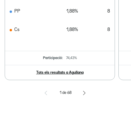
PP
1,88%
8
Cs
1,88%
8
Participació:
74,43%
Tots els resultats a Agullana
1
de
68