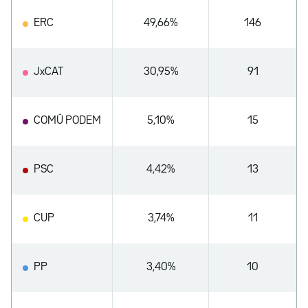
ERC
49,66%
146
JxCAT
30,95%
91
COMÚ PODEM
5,10%
15
PSC
4,42%
13
CUP
3,74%
11
PP
3,40%
10