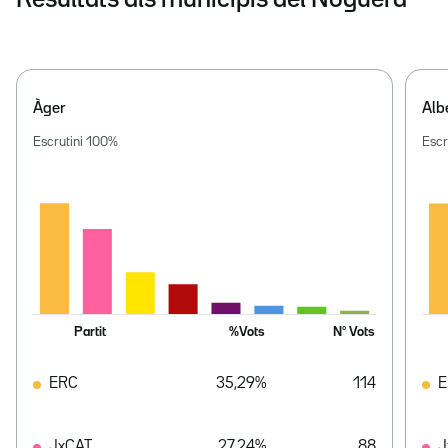
Àger
Alb
Escrutini
100
%
Escr
Partit
%Vots
Nº Vots
ERC
35,29%
114
E
JxCAT
27,24%
88
J