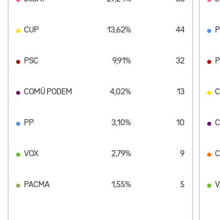
CUP
13,62%
44
PSC
9,91%
32
P
COMÚ PODEM
4,02%
13
PP
3,10%
10
C
VOX
2,79%
9
C
PACMA
1,55%
5
V