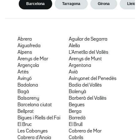
Barcelona
Tarragona
Girona
Lleida
Abrera
Aguilar de Segarra
Aiguafreda
Alella
Alpens
L'Ametlla del Vallès
Arenys de Mar
Arenys de Munt
Argençola
Argentona
Artés
Avià
Avinyó
Avinyonet del Penedès
Badalona
Badia del Vallès
Bagà
Balenyà
Balsareny
Barberà del Vallès
Barcelona ciutat
Begues
Bellprat
Berga
Bigues i Riells del Fai
Borredà
El Bruc
El Brull
Les Cabanyes
Cabrera de Mar
Cabrera d'Anoia
Cabrils