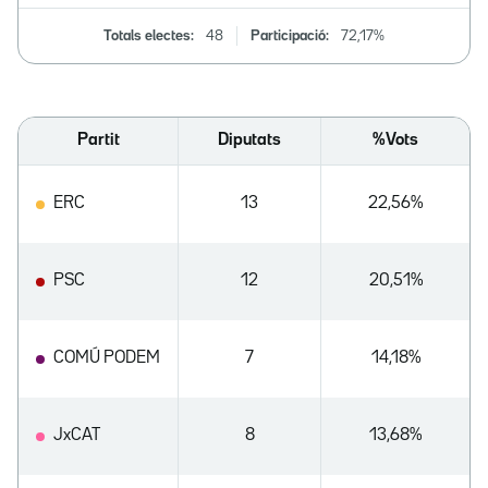
Totals electes:
48
Participació:
72,17%
Partit
Diputats
%Vots
ERC
13
22,56%
PSC
12
20,51%
COMÚ PODEM
7
14,18%
JxCAT
8
13,68%