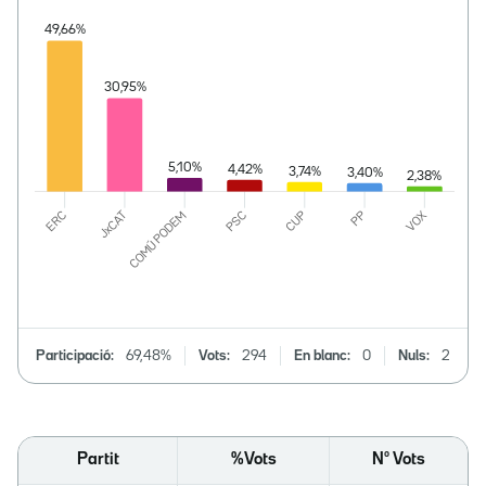
Participació:
69,48%
Vots:
294
En blanc:
0
Nuls:
2
Partit
%Vots
Nº Vots