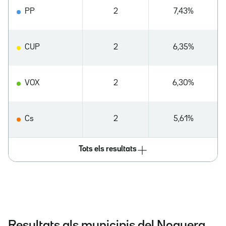
PP
2
7,43%
CUP
2
6,35%
VOX
2
6,30%
Cs
2
5,61%
Tots els resultats
Resultats als municipis del Noguera