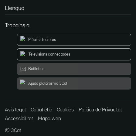
Llengua
Troba'ns a
Mòbils i tauletes
Televisions connectades
Butlletins
Ajuda plataforma 3Cat
Avís legal
Canal ètic
Cookies
Política de Privacitat
Accessibilitat
Mapa web
© 3Cat