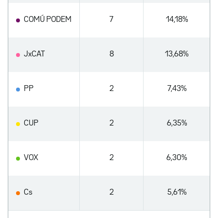
COMÚ PODEM
7
14,18%
JxCAT
8
13,68%
PP
2
7,43%
CUP
2
6,35%
VOX
2
6,30%
Cs
2
5,61%