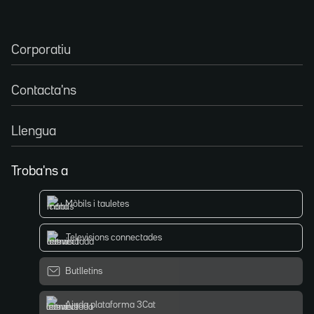
Corporatiu
Contacta'ns
Llengua
Troba'ns a
Mòbils i tauletes
Televisions connectades
Butlletins
Ajuda plataforma 3Cat