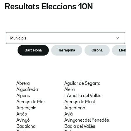
Resultats Eleccions 10N
Municipis
Barcelona
Tarragona
Girona
Lleida
Abrera
Aguilar de Segarra
Aiguafreda
Alella
Alpens
L'Ametlla del Vallès
Arenys de Mar
Arenys de Munt
Argençola
Argentona
Artés
Avià
Avinyó
Avinyonet del Penedès
Badalona
Badia del Vallès