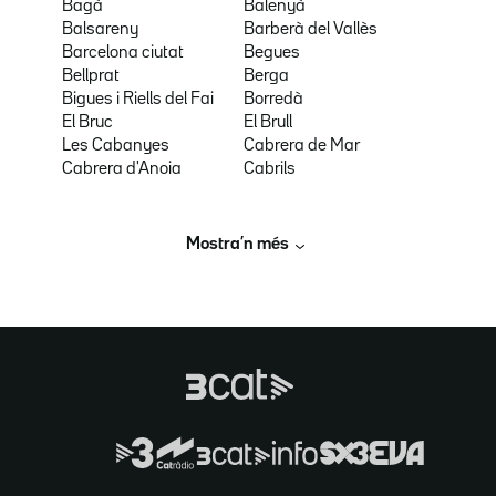
Bagà
Balenyà
Balsareny
Barberà del Vallès
Barcelona ciutat
Begues
Bellprat
Berga
Bigues i Riells del Fai
Borredà
El Bruc
El Brull
Les Cabanyes
Cabrera de Mar
Cabrera d'Anoia
Cabrils
Mostra’n més