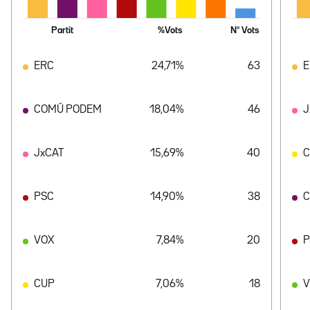
Partit
%Vots
Nº Vots
ERC
24,71%
63
E
COMÚ PODEM
18,04%
46
J
JxCAT
15,69%
40
PSC
14,90%
38
C
VOX
7,84%
20
P
CUP
7,06%
18
V