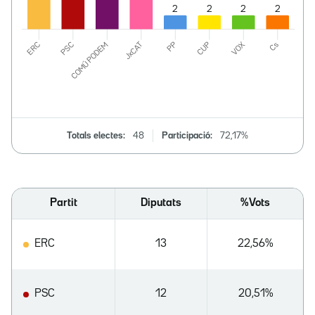
Totals electes:
48
Participació:
72,17%
Partit
Diputats
%Vots
ERC
13
22,56%
PSC
12
20,51%