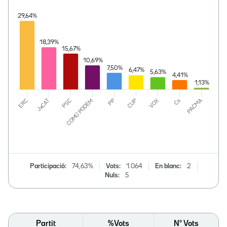
Participació:
74,63%
Vots:
1.064
En blanc:
2
Nuls:
5
Partit
%Vots
Nº Vots