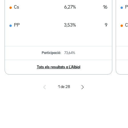
Cs
6,27%
16
PP
3,53%
9
C
Participació:
73,64%
Tots els resultats a L'Albiol
1
de
28