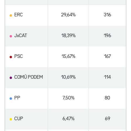
ERC
29,64%
316
JxCAT
18,39%
196
PSC
15,67%
167
COMÚ PODEM
10,69%
114
PP
7,50%
80
CUP
6,47%
69