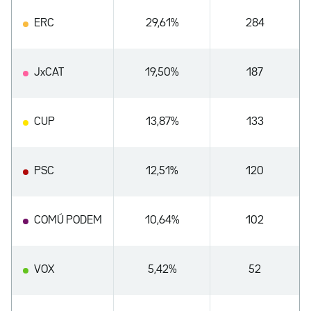
ERC
29,61%
284
JxCAT
19,50%
187
CUP
13,87%
133
PSC
12,51%
120
COMÚ PODEM
10,64%
102
VOX
5,42%
52