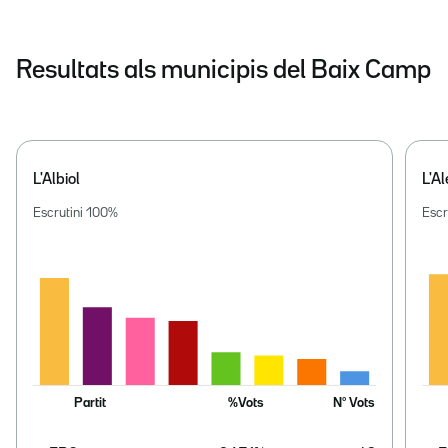
Resultats als municipis del Baix Camp
L'Albiol
L'Al
Escrutini
100
%
Escr
Partit
%Vots
Nº Vots