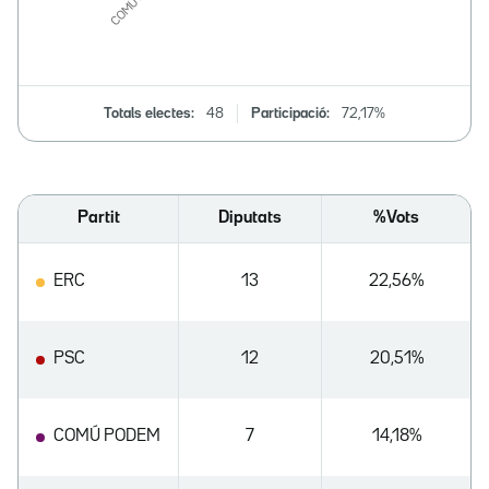
Totals electes:
48
Participació:
72,17%
Partit
Diputats
%Vots
ERC
13
22,56%
PSC
12
20,51%
COMÚ PODEM
7
14,18%