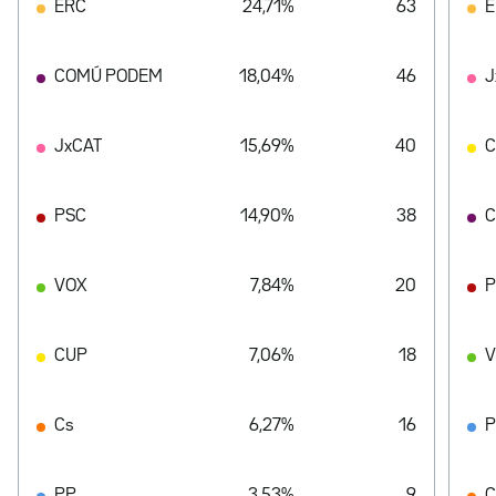
ERC
24,71%
63
E
COMÚ PODEM
18,04%
46
J
JxCAT
15,69%
40
PSC
14,90%
38
C
VOX
7,84%
20
P
CUP
7,06%
18
V
Cs
6,27%
16