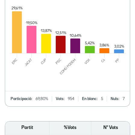
Participació:
69,80%
Vots:
954
En blanc:
5
Nuls:
7
Partit
%Vots
Nº Vots