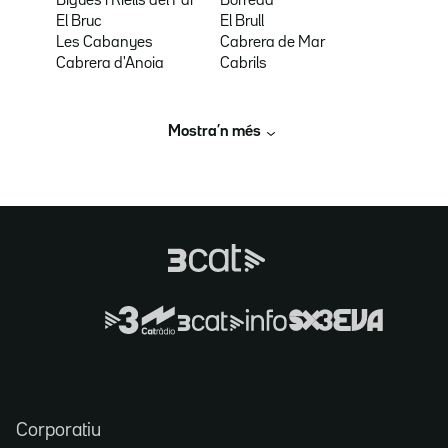
Bigues i Riells del Fai
Borredà
El Bruc
El Brull
Les Cabanyes
Cabrera de Mar
Cabrera d'Anoia
Cabrils
Mostra’n més
Corporatiu