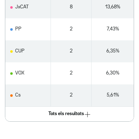
JxCAT
8
13,68%
PP
2
7,43%
CUP
2
6,35%
VOX
2
6,30%
Cs
2
5,61%
Tots els resultats