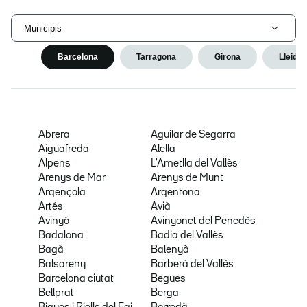
Municipis
Barcelona
Tarragona
Girona
Lleida
Abrera
Aguilar de Segarra
Aiguafreda
Alella
Alpens
L'Ametlla del Vallès
Arenys de Mar
Arenys de Munt
Argençola
Argentona
Artés
Avià
Avinyó
Avinyonet del Penedès
Badalona
Badia del Vallès
Bagà
Balenyà
Balsareny
Barberà del Vallès
Barcelona ciutat
Begues
Bellprat
Berga