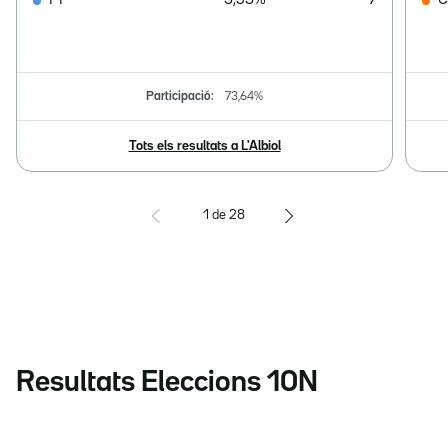
PP
3,53%
9
C
Participació:
73,64%
Tots els resultats a L'Albiol
1
de
28
Resultats Eleccions 10N