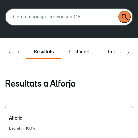
Buscar:
Inici
Resultats
Pactòmetre
Entrevistes
Resultats a Alforja
Alforja
Escrutini
100
%