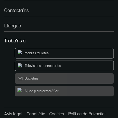
Contacta'ns
Llengua
Troba'ns a
Mòbils i tauletes
Televisions connectades
Butlletins
Ajuda plataforma 3Cat
Avís legal
Canal ètic
Cookies
Política de Privacitat