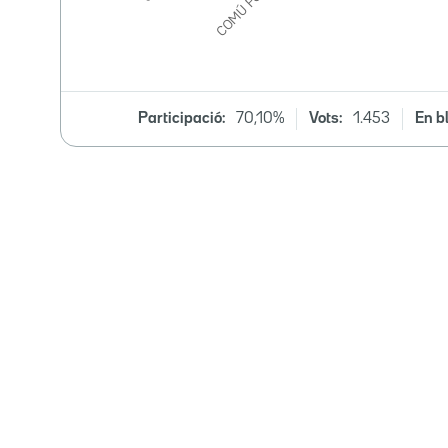
Participació:
70,10%
Vots:
1.453
En b