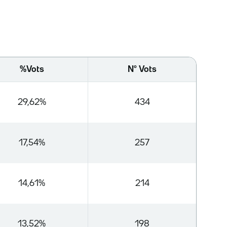
%Vots
Nº Vots
29,62%
434
17,54%
257
14,61%
214
13,52%
198