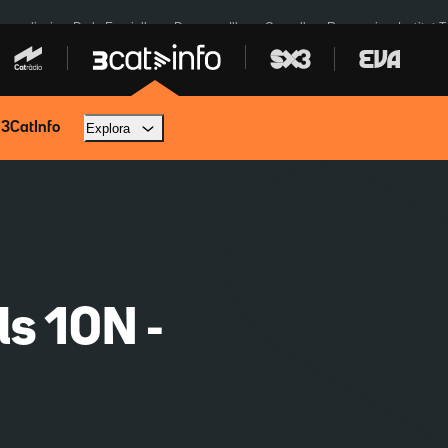
res eclipsi
De la Espriella
Dos anys Illa
Granollers Paraguai
Institut 
 3CatInfo
Explora
ls 10N -