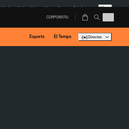
Més
Tailàndia
Multa a Meta
Menors Ceuta
Àtic Ayuso
CORPORATIU
Esports
El Temps
Directes