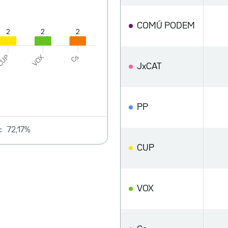
COMÚ PODEM
JxCAT
PP
:
72,17%
CUP
VOX