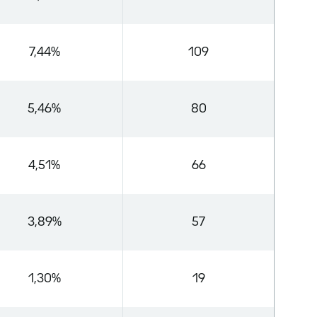
7,44%
109
5,46%
80
4,51%
66
3,89%
57
1,30%
19