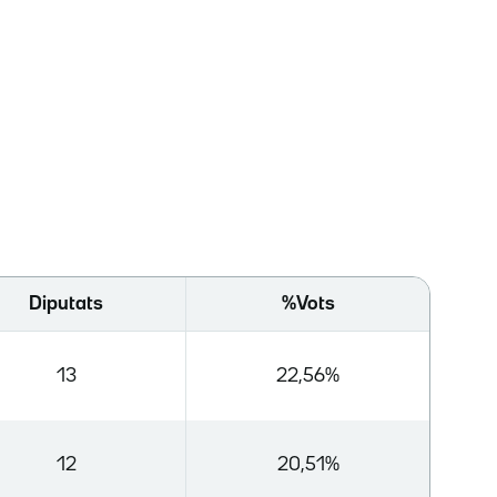
Diputats
%Vots
13
22,56%
12
20,51%