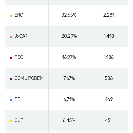
ERC
32,65%
2.281
JxCAT
20,29%
1.418
PSC
16,97%
1.186
COMÚ PODEM
7,67%
536
PP
6,71%
469
CUP
6,45%
451