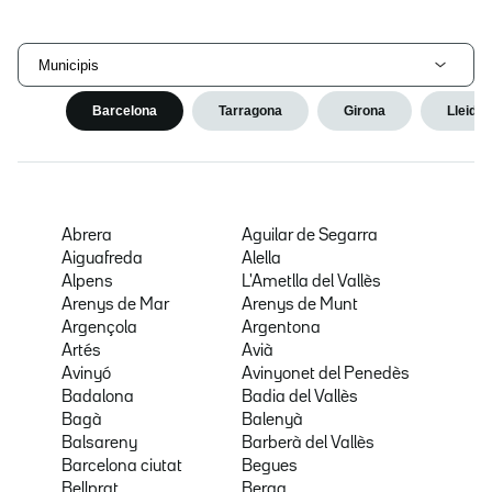
Municipis
Barcelona
Tarragona
Girona
Lleida
Abrera
Aguilar de Segarra
Aiguafreda
Alella
Alpens
L'Ametlla del Vallès
Arenys de Mar
Arenys de Munt
Argençola
Argentona
Artés
Avià
Avinyó
Avinyonet del Penedès
Badalona
Badia del Vallès
Bagà
Balenyà
Balsareny
Barberà del Vallès
Barcelona ciutat
Begues
Bellprat
Berga