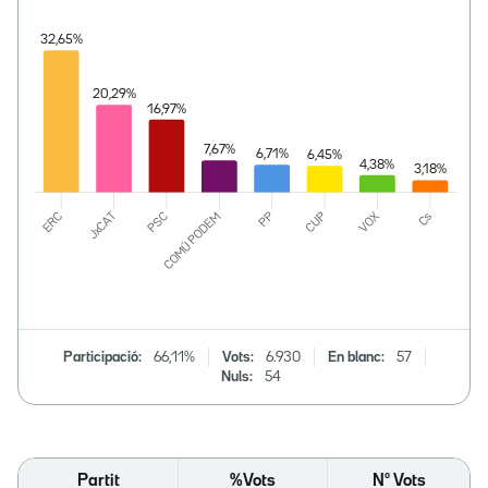
Participació:
66,11%
Vots:
6.930
En blanc:
57
Nuls:
54
Partit
%Vots
Nº Vots