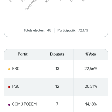
Totals electes:
48
Participació:
72,17%
Partit
Diputats
%Vots
ERC
13
22,56%
PSC
12
20,51%
COMÚ PODEM
7
14,18%