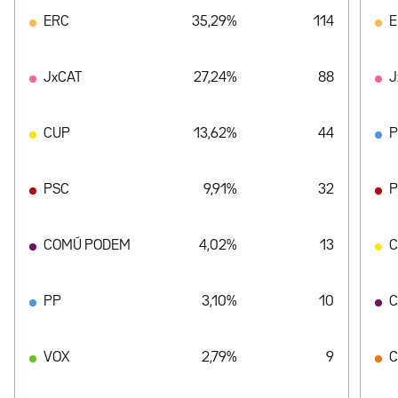
ERC
35,29%
114
E
JxCAT
27,24%
88
J
CUP
13,62%
44
PSC
9,91%
32
P
COMÚ PODEM
4,02%
13
PP
3,10%
10
C
VOX
2,79%
9
C