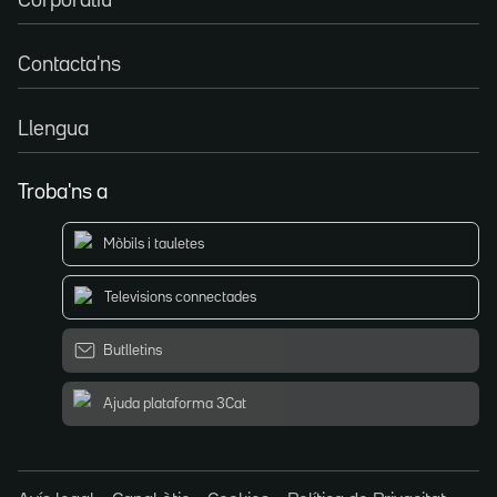
Corporatiu
Contacta'ns
Llengua
Troba'ns a
Mòbils i tauletes
Televisions connectades
Butlletins
Ajuda plataforma 3Cat