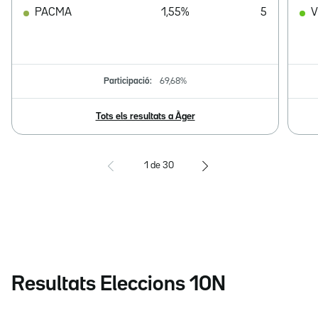
PACMA
1,55%
5
V
Participació:
69,68%
Tots els resultats a Àger
1
de
30
Resultats Eleccions 10N