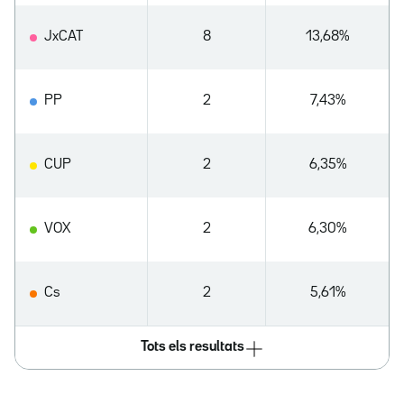
JxCAT
8
13,68%
PP
2
7,43%
CUP
2
6,35%
VOX
2
6,30%
Cs
2
5,61%
Tots els resultats