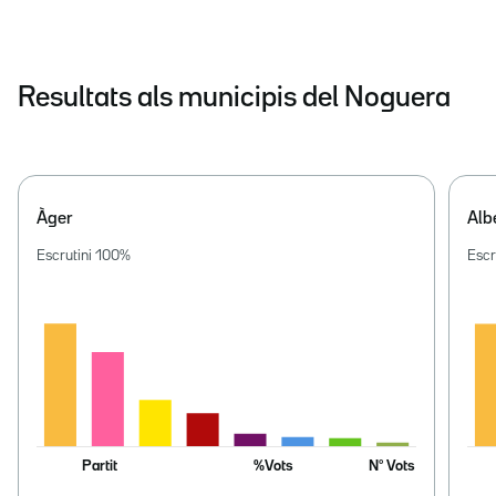
Resultats als municipis del Noguera
Àger
Alb
Escrutini
100
%
Escr
Partit
%Vots
Nº Vots