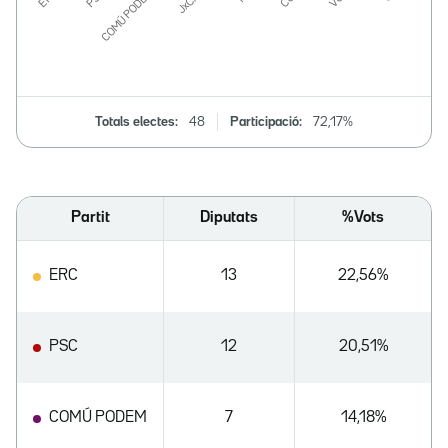
Totals electes:
48
Participació:
72,17%
Partit
Diputats
%Vots
ERC
13
22,56%
PSC
12
20,51%
COMÚ PODEM
7
14,18%