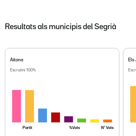
Resultats als municipis del Segrià
Aitona
Els
Escrutini
100
%
Escr
Partit
%Vots
Nº Vots