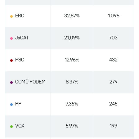
ERC
32,87%
1.096
JxCAT
21,09%
703
PSC
12,96%
432
COMÚ PODEM
8,37%
279
PP
7,35%
245
VOX
5,97%
199