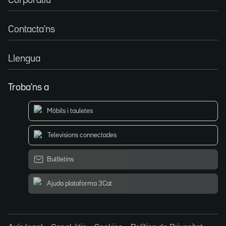
Corporatiu
Contacta'ns
Llengua
Troba'ns a
Mòbils i tauletes
Televisions connectades
Butlletins
Ajuda plataforma 3Cat