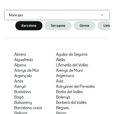
Municipis
Barcelona
Tarragona
Girona
Lleida
Abrera
Aguilar de Segarra
Aiguafreda
Alella
Alpens
L'Ametlla del Vallès
Arenys de Mar
Arenys de Munt
Argençola
Argentona
Artés
Avià
Avinyó
Avinyonet del Penedès
Badalona
Badia del Vallès
Bagà
Balenyà
Balsareny
Barberà del Vallès
Barcelona ciutat
Begues
Bellprat
Berga