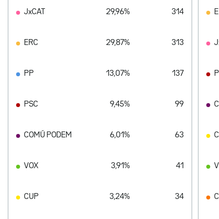
JxCAT
29,96%
314
E
ERC
29,87%
313
J
PP
13,07%
137
P
PSC
9,45%
99
C
COMÚ PODEM
6,01%
63
VOX
3,91%
41
V
CUP
3,24%
34
C