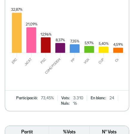
Participació:
73,45%
Vots:
3.310
En blanc:
24
Nuls:
16
Partit
%Vots
Nº Vots