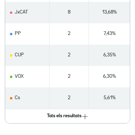
JxCAT
8
13,68%
PP
2
7,43%
CUP
2
6,35%
VOX
2
6,30%
Cs
2
5,61%
Tots els resultats