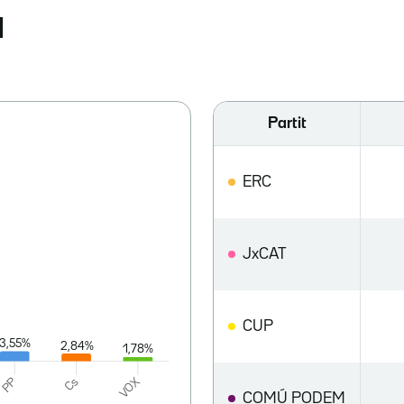
a
Partit
ERC
JxCAT
CUP
COMÚ PODEM