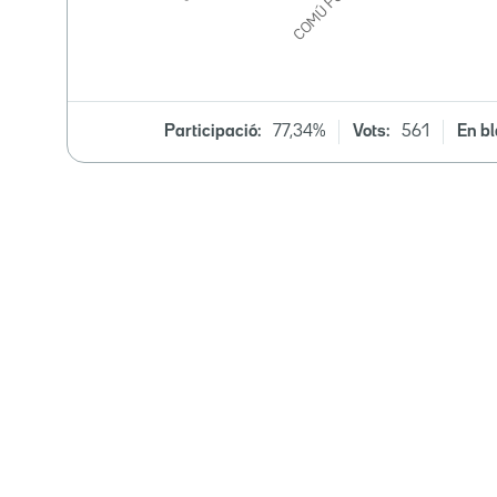
Participació:
77,34%
Vots:
561
En bl