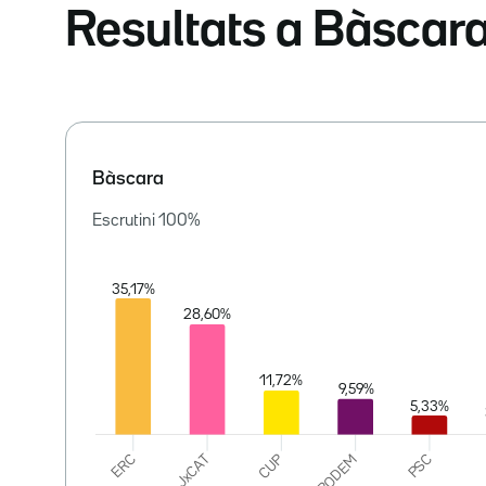
Resultats a Bàscar
Bàscara
Escrutini
100
%