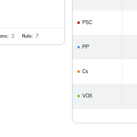
PSC
anc:
2
Nuls:
7
PP
Cs
VOX