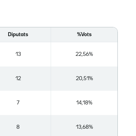
Diputats
%Vots
13
22,56%
12
20,51%
7
14,18%
8
13,68%