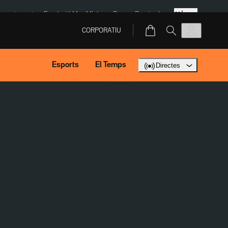
Més
ment agost
Fundació Mas Miró
eBay
Perpinyà
CORPORATIU
Esports
El Temps
Directes