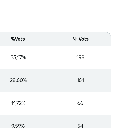
%Vots
Nº Vots
35,17%
198
28,60%
161
11,72%
66
9,59%
54