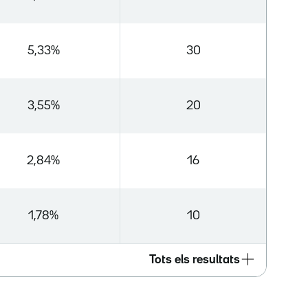
5,33%
30
3,55%
20
2,84%
16
1,78%
10
Tots els resultats