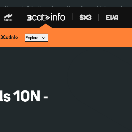
a a Meta
Mor Felipe Lipe
Ceuta
Menors Ceuta
Àtic Ayuso
Aparca
 3CatInfo
Explora
ls 10N -