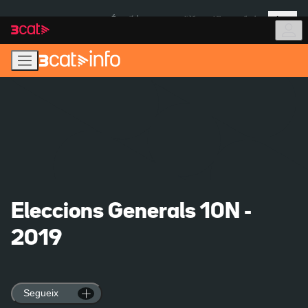
Anar
Anar
Més
a
al
És notícia:
Itàlia
Ulleres eclipsi
la
contingut
navegació
principal
Eleccions Generals 10N -
2019
Segueix