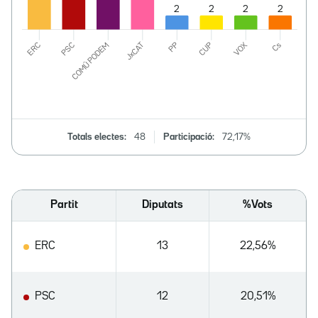
Totals electes:
48
Participació:
72,17%
Partit
Diputats
%Vots
ERC
13
22,56%
PSC
12
20,51%