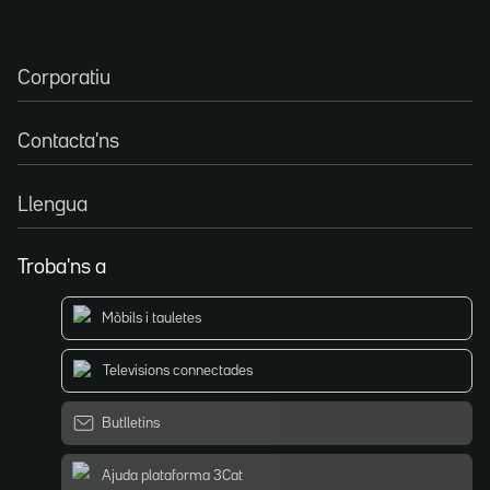
Corporatiu
Contacta'ns
Llengua
Troba'ns a
Mòbils i tauletes
Televisions connectades
Butlletins
Ajuda plataforma 3Cat