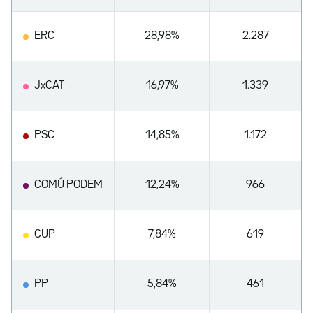
ERC
28,98%
2.287
JxCAT
16,97%
1.339
PSC
14,85%
1.172
COMÚ PODEM
12,24%
966
CUP
7,84%
619
PP
5,84%
461