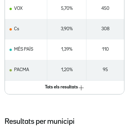
VOX
5,70%
450
Cs
3,90%
308
MÉS PAÍS
1,39%
110
PACMA
1,20%
95
Tots els resultats
Resultats per municipi