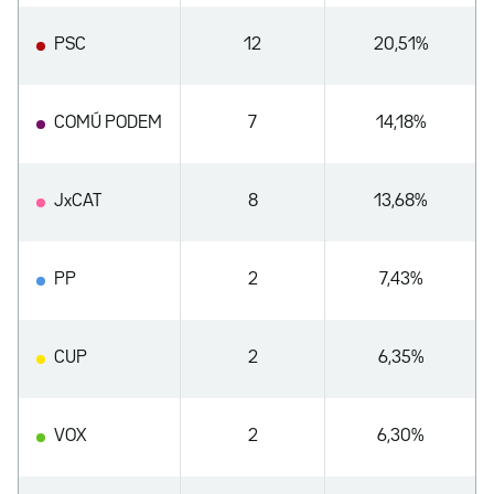
PSC
12
20,51%
COMÚ PODEM
7
14,18%
JxCAT
8
13,68%
PP
2
7,43%
CUP
2
6,35%
VOX
2
6,30%