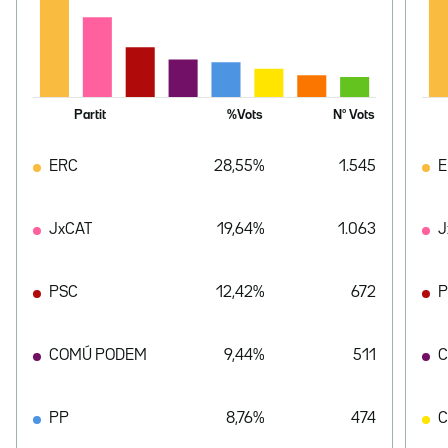
Partit
%Vots
Nº Vots
ERC
28,55%
1.545
E
JxCAT
19,64%
1.063
J
PSC
12,42%
672
P
COMÚ PODEM
9,44%
511
C
PP
8,76%
474