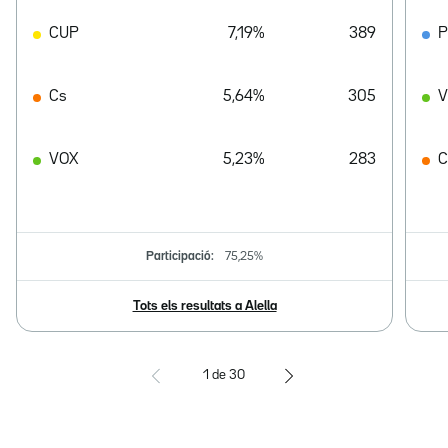
CUP
7,19%
389
Cs
5,64%
305
V
VOX
5,23%
283
C
Participació:
75,25%
Tots els resultats a Alella
1
de
30