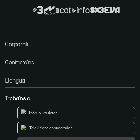
Corporatiu
Contacta'ns
Llengua
Troba'ns a
Mòbils i tauletes
Televisions connectades