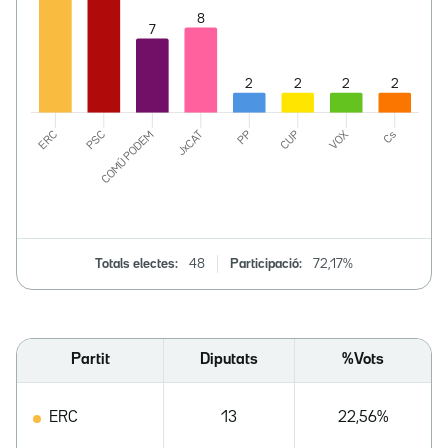
Totals electes:
48
Participació:
72,17%
Partit
Diputats
%Vots
ERC
13
22,56%