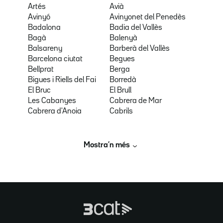
Artés
Avià
Avinyó
Avinyonet del Penedès
Badalona
Badia del Vallès
Bagà
Balenyà
Balsareny
Barberà del Vallès
Barcelona ciutat
Begues
Bellprat
Berga
Bigues i Riells del Fai
Borredà
El Bruc
El Brull
Les Cabanyes
Cabrera de Mar
Cabrera d'Anoia
Cabrils
Mostra’n més