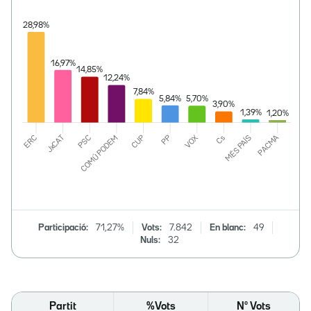
Participació:
71,27%
Vots:
7.842
En blanc:
49
Nuls:
32
Partit
%Vots
Nº Vots