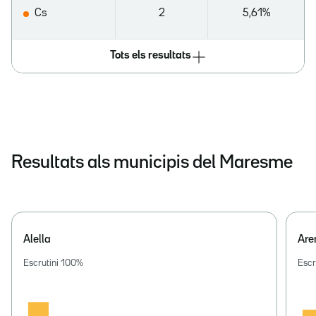
Cs
2
5,61%
Tots els resultats
Resultats als municipis del Maresme
Alella
Are
Escrutini
100
%
Escr