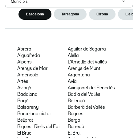
Municipis
Barcelona
Tarragona
Girona
Lleida
Abrera
Aguilar de Segarra
Aiguafreda
Alella
Alpens
L'Ametlla del Vallès
Arenys de Mar
Arenys de Munt
Argençola
Argentona
Artés
Avià
Avinyó
Avinyonet del Penedès
Badalona
Badia del Vallès
Bagà
Balenyà
Balsareny
Barberà del Vallès
Barcelona ciutat
Begues
Bellprat
Berga
Bigues i Riells del Fai
Borredà
El Bruc
El Brull