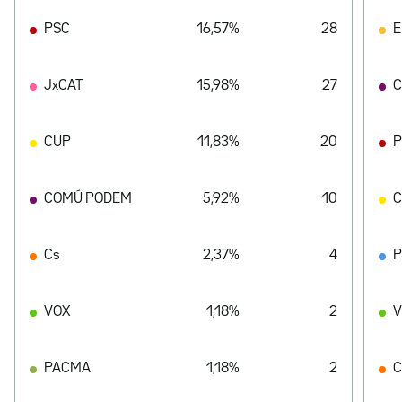
PSC
16,57%
28
E
JxCAT
15,98%
27
C
CUP
11,83%
20
P
COMÚ PODEM
5,92%
10
Cs
2,37%
4
VOX
1,18%
2
V
PACMA
1,18%
2
C