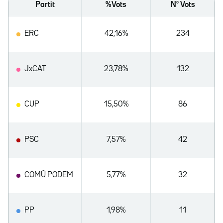
Partit
%Vots
Nº Vots
ERC
42,16%
234
JxCAT
23,78%
132
CUP
15,50%
86
PSC
7,57%
42
COMÚ PODEM
5,77%
32
PP
1,98%
11