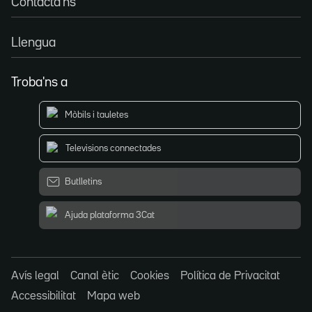
Contacta'ns
Llengua
Troba'ns a
Mòbils i tauletes
Televisions connectades
Butlletins
Ajuda plataforma 3Cat
Avís legal
Canal ètic
Cookies
Política de Privacitat
Accessibilitat
Mapa web