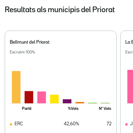
Resultats als municipis del Priorat
Bellmunt del Priorat
La 
Escrutini
100
%
Escr
Partit
%Vots
Nº Vots
ERC
42,60%
72
J