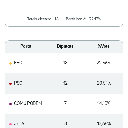
Totals electes:
48
Participació:
72,17%
Partit
Diputats
%Vots
ERC
13
22,56%
PSC
12
20,51%
COMÚ PODEM
7
14,18%
JxCAT
8
13,68%