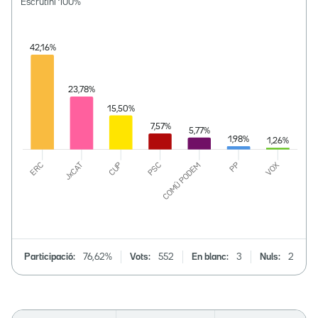
Escrutini
100
%
Participació:
76,62%
Vots:
552
En blanc:
3
Nuls:
2