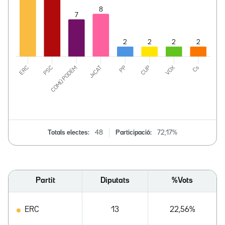
Totals electes:
48
Participació:
72,17%
Partit
Diputats
%Vots
ERC
13
22,56%