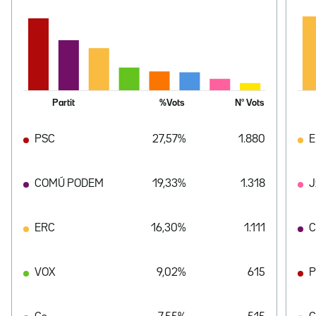
Partit
%Vots
Nº Vots
PSC
27,57%
1.880
E
COMÚ PODEM
19,33%
1.318
J
ERC
16,30%
1.111
C
VOX
9,02%
615
P