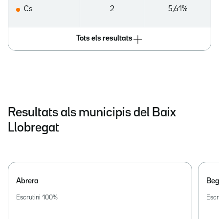
Cs
2
5,61%
Tots els resultats
Resultats als municipis del Baix
Llobregat
Abrera
Beg
Escrutini
100
%
Escr