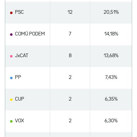
PSC
12
20,51%
COMÚ PODEM
7
14,18%
JxCAT
8
13,68%
PP
2
7,43%
CUP
2
6,35%
VOX
2
6,30%