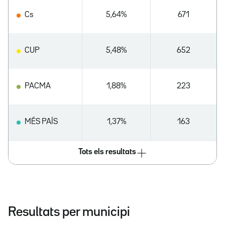
Cs
5,64%
671
CUP
5,48%
652
PACMA
1,88%
223
MÉS PAÍS
1,37%
163
Tots els resultats
Resultats per municipi