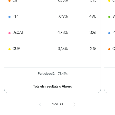
Cs
7,55%
515
PP
7,19%
490
V
JxCAT
4,78%
326
CUP
3,15%
215
C
Participació:
75,41%
Tots els resultats a Abrera
1
de
30