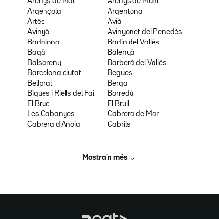
Arenys de Mar
Arenys de Munt
Argençola
Argentona
Artés
Avià
Avinyó
Avinyonet del Penedès
Badalona
Badia del Vallès
Bagà
Balenyà
Balsareny
Barberà del Vallès
Barcelona ciutat
Begues
Bellprat
Berga
Bigues i Riells del Fai
Borredà
El Bruc
El Brull
Les Cabanyes
Cabrera de Mar
Cabrera d'Anoia
Cabrils
Mostra’n més