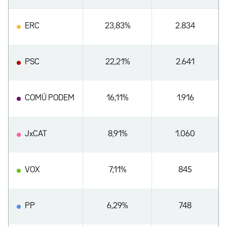
ERC
23,83%
2.834
PSC
22,21%
2.641
COMÚ PODEM
16,11%
1.916
JxCAT
8,91%
1.060
VOX
7,11%
845
PP
6,29%
748