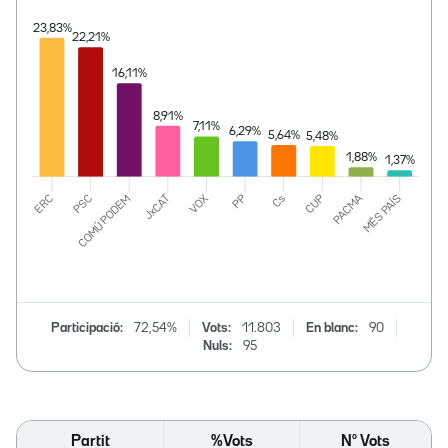
Participació:
72,54%
Vots:
11.803
En blanc:
90
Nuls:
95
Partit
%Vots
Nº Vots