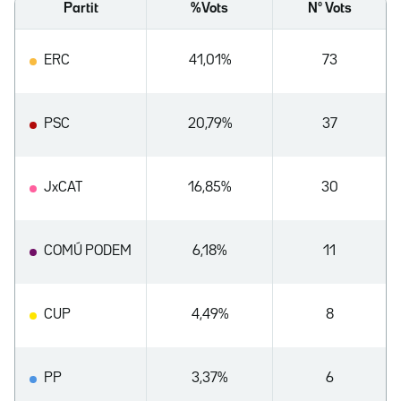
Partit
%Vots
Nº Vots
ERC
41,01%
73
PSC
20,79%
37
JxCAT
16,85%
30
COMÚ PODEM
6,18%
11
CUP
4,49%
8
PP
3,37%
6