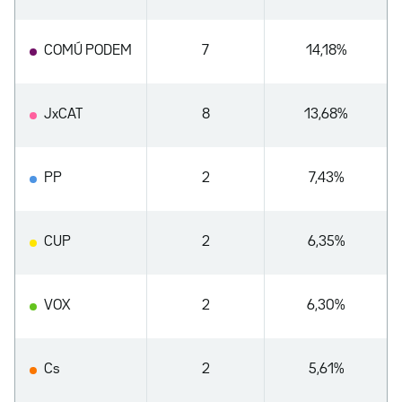
COMÚ PODEM
7
14,18%
JxCAT
8
13,68%
PP
2
7,43%
CUP
2
6,35%
VOX
2
6,30%
Cs
2
5,61%