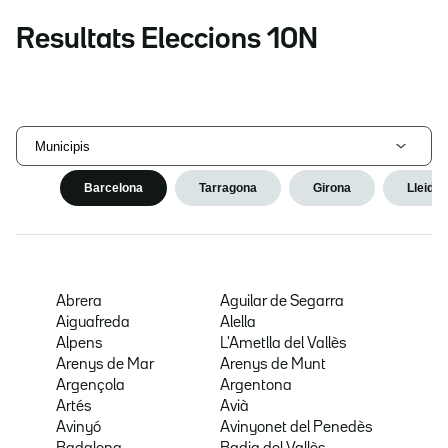
Resultats Eleccions 10N
Municipis
Barcelona
Tarragona
Girona
Lleida
Abrera
Aguilar de Segarra
Aiguafreda
Alella
Alpens
L'Ametlla del Vallès
Arenys de Mar
Arenys de Munt
Argençola
Argentona
Artés
Avià
Avinyó
Avinyonet del Penedès