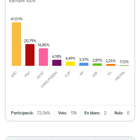
Escrutini
100
%
Participació:
72,06%
Vots:
176
En blanc:
2
Nuls:
0