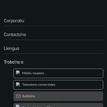
Corporatiu
Contacta'ns
Llengua
Troba'ns a
Mòbils i tauletes
Televisions connectades
Butlletins