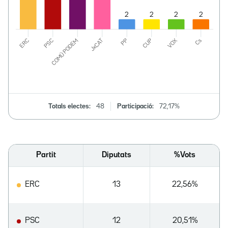
Totals electes:
48
Participació:
72,17%
Partit
Diputats
%Vots
ERC
13
22,56%
PSC
12
20,51%