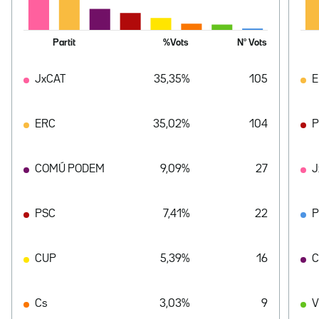
Partit
%Vots
Nº Vots
JxCAT
35,35%
105
E
ERC
35,02%
104
P
COMÚ PODEM
9,09%
27
J
PSC
7,41%
22
CUP
5,39%
16
C
Cs
3,03%
9
V