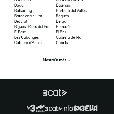
Badalona
Badia del Vallès
Bagà
Balenyà
Balsareny
Barberà del Vallès
Barcelona ciutat
Begues
Bellprat
Berga
Bigues i Riells del Fai
Borredà
El Bruc
El Brull
Les Cabanyes
Cabrera de Mar
Cabrera d'Anoia
Cabrils
Mostra’n més