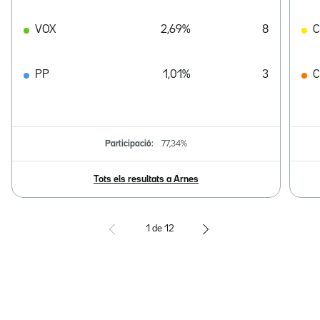
VOX
2,69%
8
PP
1,01%
3
C
Participació:
77,34%
Tots els resultats a Arnes
1
de
12