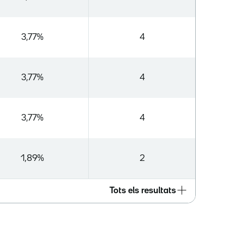
3,77%
4
3,77%
4
3,77%
4
1,89%
2
Tots els resultats