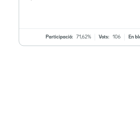
Participació:
71,62%
Vots:
106
En bl