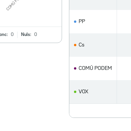
PP
anc:
0
Nuls:
0
Cs
COMÚ PODEM
VOX