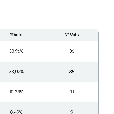
%Vots
Nº Vots
33,96%
36
33,02%
35
10,38%
11
8,49%
9