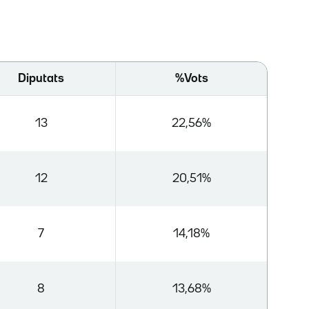
Diputats
%Vots
13
22,56%
12
20,51%
7
14,18%
8
13,68%