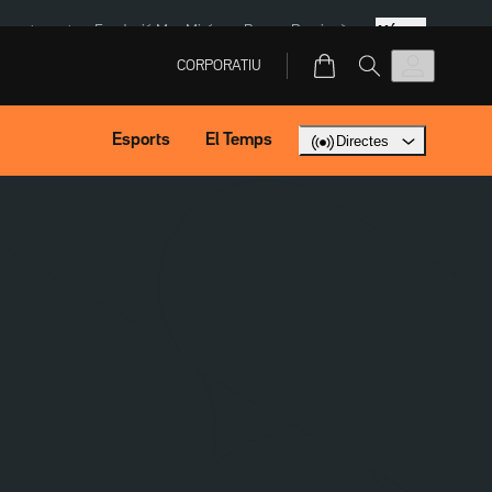
Més
ment agost
Fundació Mas Miró
eBay
Perpinyà
CORPORATIU
Esports
El Temps
Directes