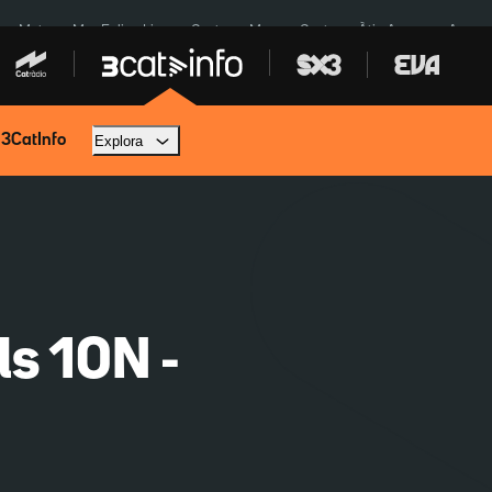
a a Meta
Mor Felipe Lipe
Ceuta
Menors Ceuta
Àtic Ayuso
Aparca
 3CatInfo
Explora
ls 10N -