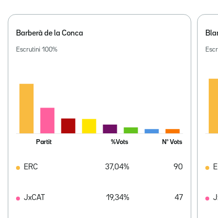
Barberà de la Conca
Bla
Escrutini
100
%
Escr
Partit
%Vots
Nº Vots
ERC
37,04%
90
E
JxCAT
19,34%
47
J