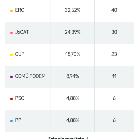
ERC
32,52%
40
JxCAT
24,39%
30
CUP
18,70%
23
COMÚ PODEM
8,94%
11
PSC
4,88%
6
PP
4,88%
6