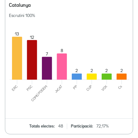
Catalunya
Escrutini
100
%
Totals electes:
48
Participació:
72,17%