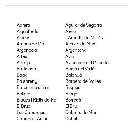
Abrera
Aguilar de Segarra
Aiguafreda
Alella
Alpens
L'Ametlla del Vallès
Arenys de Mar
Arenys de Munt
Argençola
Argentona
Artés
Avià
Avinyó
Avinyonet del Penedès
Badalona
Badia del Vallès
Bagà
Balenyà
Balsareny
Barberà del Vallès
Barcelona ciutat
Begues
Bellprat
Berga
Bigues i Riells del Fai
Borredà
El Bruc
El Brull
Les Cabanyes
Cabrera de Mar
Cabrera d'Anoia
Cabrils