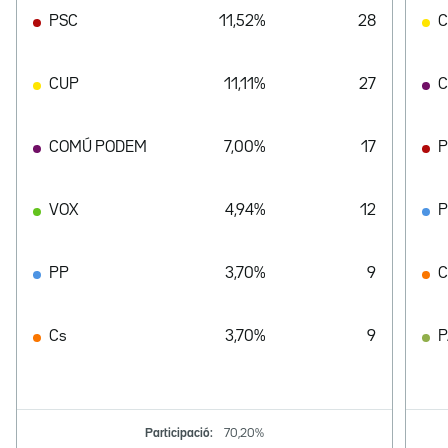
PSC
11,52%
28
CUP
11,11%
27
C
COMÚ PODEM
7,00%
17
P
VOX
4,94%
12
PP
3,70%
9
C
Cs
3,70%
9
Participació:
70,20%