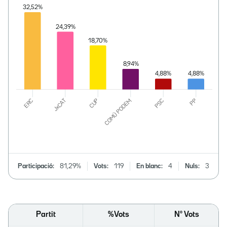
Participació:
81,29%
Vots:
119
En blanc:
4
Nuls:
3
Partit
%Vots
Nº Vots