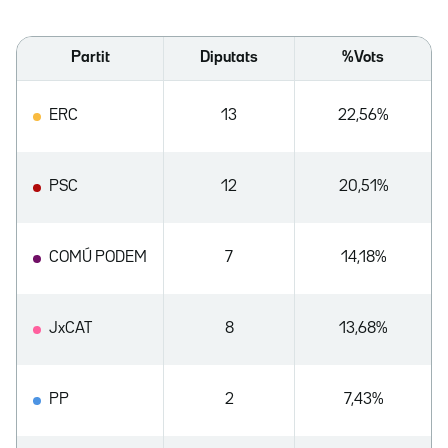
Partit
Diputats
%Vots
ERC
13
22,56%
PSC
12
20,51%
COMÚ PODEM
7
14,18%
JxCAT
8
13,68%
PP
2
7,43%