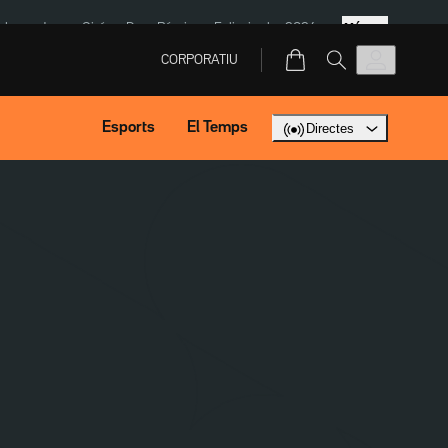
Més
ska
Jaume Giró
Dron Rússia
Eclipsi solar 2026
CORPORATIU
Esports
El Temps
Directes