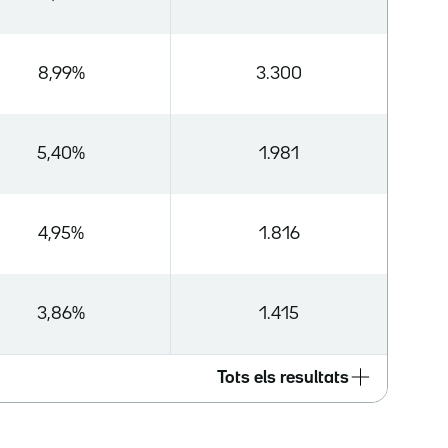
8,99%
3.300
5,40%
1.981
4,95%
1.816
3,86%
1.415
Tots els resultats