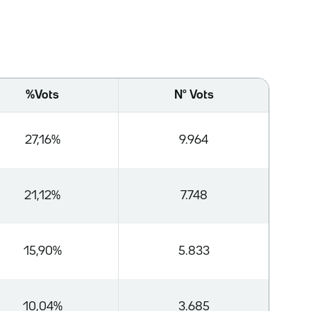
%Vots
Nº Vots
27,16%
9.964
21,12%
7.748
15,90%
5.833
10,04%
3.685