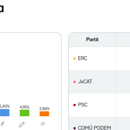
a
Partit
ERC
JxCAT
PSC
COMÚ PODEM