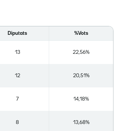
Diputats
%Vots
13
22,56%
12
20,51%
7
14,18%
8
13,68%