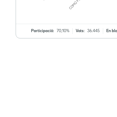
Participació:
70,10%
Vots:
36.445
En bl