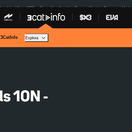
ardejos Kíiv
ERC
SpaceX
Accident Tona
Sánchez Europa
Marla
 3CatInfo
Explora
ls 10N -