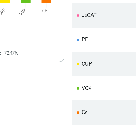
JxCAT
PP
:
72,17%
CUP
VOX
Cs