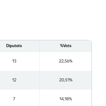
Diputats
%Vots
13
22,56%
12
20,51%
7
14,18%