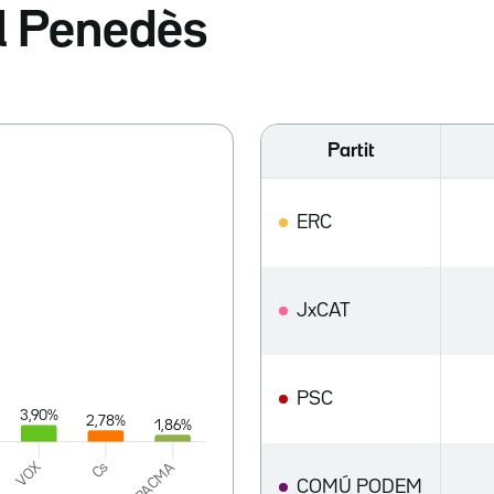
el Penedès
Partit
ERC
JxCAT
PSC
COMÚ PODEM