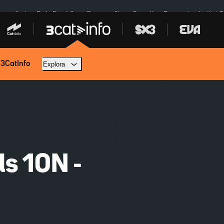
res eclipsi
De la Espriella
Dos anys Illa
Granollers Paraguai
Institut 
 3CatInfo
Explora
ls 10N -