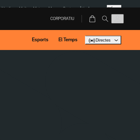
Més
Tailàndia
Multa a Meta
Menors Ceuta
Àtic Ayuso
CORPORATIU
Esports
El Temps
Directes