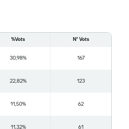
%Vots
Nº Vots
30,98%
167
22,82%
123
11,50%
62
11,32%
61