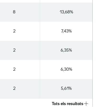
8
13,68%
2
7,43%
2
6,35%
2
6,30%
2
5,61%
Tots els resultats