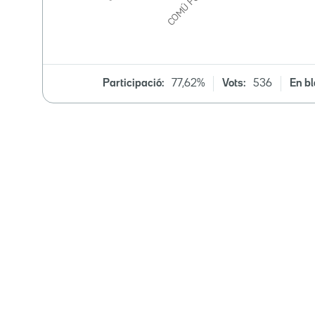
Participació:
77,62%
Vots:
536
En bl