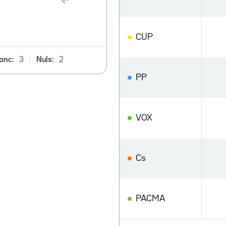
CUP
anc:
3
Nuls:
2
PP
VOX
Cs
PACMA