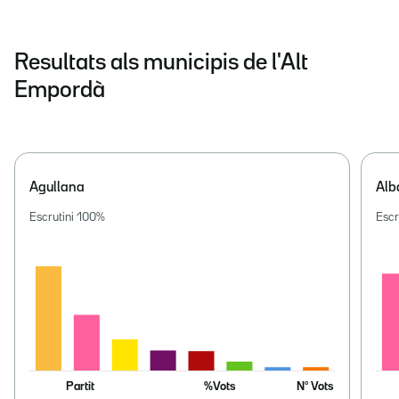
Resultats als municipis de l'Alt
Empordà
Agullana
Alb
Escrutini
100
%
Escr
Partit
%Vots
Nº Vots