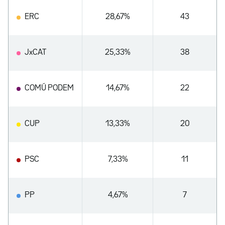
ERC
28,67%
43
JxCAT
25,33%
38
COMÚ PODEM
14,67%
22
CUP
13,33%
20
PSC
7,33%
11
PP
4,67%
7