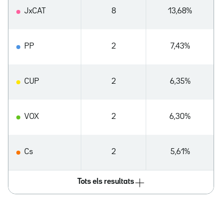
JxCAT
8
13,68%
PP
2
7,43%
CUP
2
6,35%
VOX
2
6,30%
Cs
2
5,61%
Tots els resultats