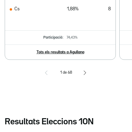
Cs
1,88%
8
Participació:
74,43%
Tots els resultats a Agullana
1
de
68
Resultats Eleccions 10N