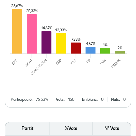
Participació:
76,53%
Vots:
150
En blanc:
0
Nuls:
0
Partit
%Vots
Nº Vots