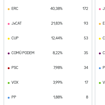
ERC
40,38%
172
J
JxCAT
21,83%
93
E
CUP
12,44%
53
COMÚ PODEM
8,22%
35
C
PSC
7,98%
34
VOX
3,99%
17
V
PP
1,88%
8