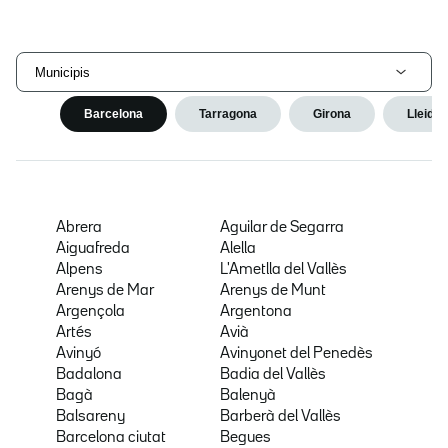
Municipis
Barcelona
Tarragona
Girona
Lleida
Abrera
Aguilar de Segarra
Aiguafreda
Alella
Alpens
L'Ametlla del Vallès
Arenys de Mar
Arenys de Munt
Argençola
Argentona
Artés
Avià
Avinyó
Avinyonet del Penedès
Badalona
Badia del Vallès
Bagà
Balenyà
Balsareny
Barberà del Vallès
Barcelona ciutat
Begues