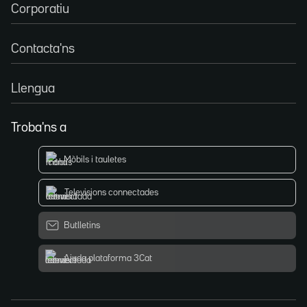
Corporatiu
Contacta'ns
Llengua
Troba'ns a
Mòbils i tauletes
Televisions connectades
Butlletins
Ajuda plataforma 3Cat