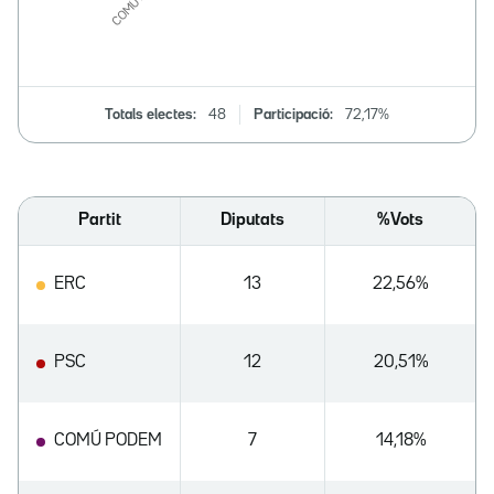
Totals electes:
48
Participació:
72,17%
Partit
Diputats
%Vots
ERC
13
22,56%
PSC
12
20,51%
COMÚ PODEM
7
14,18%