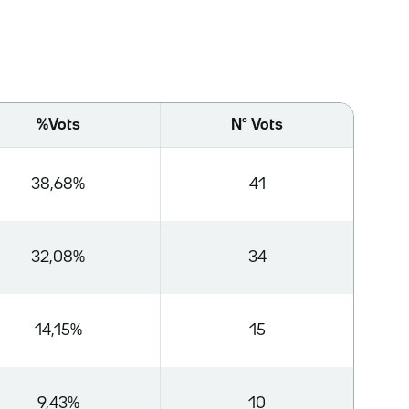
%Vots
Nº Vots
38,68%
41
32,08%
34
14,15%
15
9,43%
10