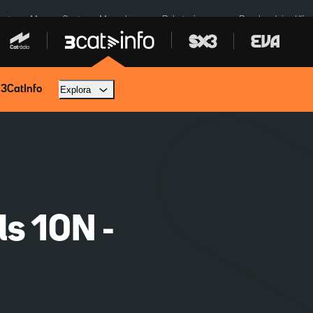
euta
Menors Ceuta
Mercabarna
Robatoris coure
Bombardejos Kíiv
 3CatInfo
Explora
ls 10N -