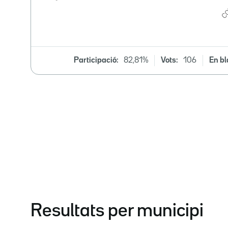
Participació:
82,81%
Vots:
106
En bl
Resultats per municipi