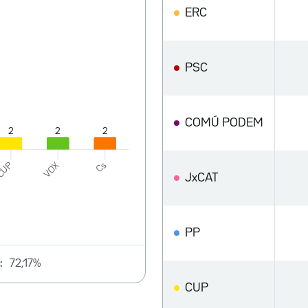
ERC
PSC
COMÚ PODEM
JxCAT
PP
:
72,17%
CUP