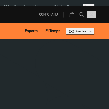
Més
ERC
SpaceX
Isaki Lacuesta
Sánchez Europa
CORPORATIU
Esports
El Temps
Directes