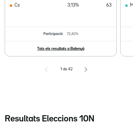
Cs
3,13%
63
M
Participació:
72,40%
Tots els resultats a Balenyà
1
de
42
Resultats Eleccions 10N