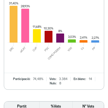
Participació:
74,48%
Vots:
3.384
En blanc:
14
Nuls:
8
Partit
%Vots
Nº Vots