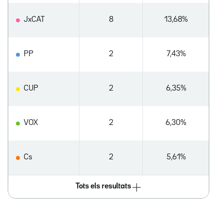
JxCAT
8
13,68%
PP
2
7,43%
CUP
2
6,35%
VOX
2
6,30%
Cs
2
5,61%
Tots els resultats