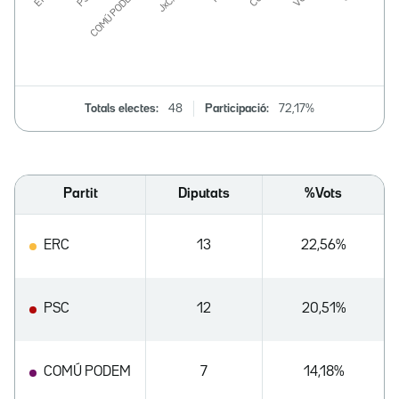
Totals electes:
48
Participació:
72,17%
Partit
Diputats
%Vots
ERC
13
22,56%
PSC
12
20,51%
COMÚ PODEM
7
14,18%