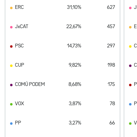
ERC
31,10%
627
J
JxCAT
22,67%
457
E
PSC
14,73%
297
CUP
9,82%
198
C
COMÚ PODEM
8,68%
175
P
VOX
3,87%
78
PP
3,27%
66
V