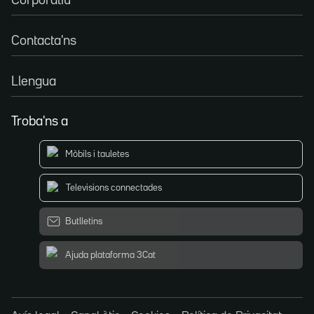
Corporatiu
Contacta'ns
Llengua
Troba'ns a
Mòbils i tauletes
Televisions connectades
Butlletins
Ajuda plataforma 3Cat