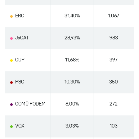
ERC
31,40%
1.067
JxCAT
28,93%
983
CUP
11,68%
397
PSC
10,30%
350
COMÚ PODEM
8,00%
272
VOX
3,03%
103