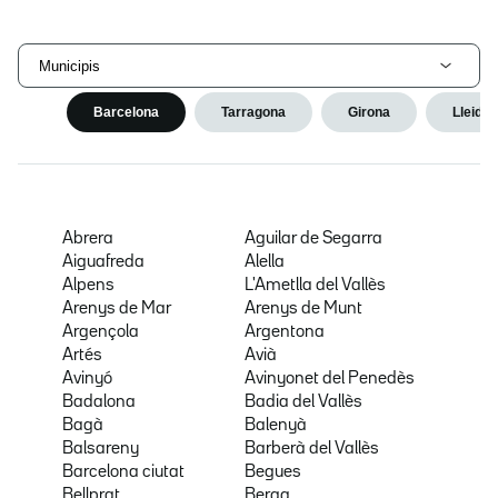
Municipis
Barcelona
Tarragona
Girona
Lleida
Abrera
Aguilar de Segarra
Aiguafreda
Alella
Alpens
L'Ametlla del Vallès
Arenys de Mar
Arenys de Munt
Argençola
Argentona
Artés
Avià
Avinyó
Avinyonet del Penedès
Badalona
Badia del Vallès
Bagà
Balenyà
Balsareny
Barberà del Vallès
Barcelona ciutat
Begues
Bellprat
Berga