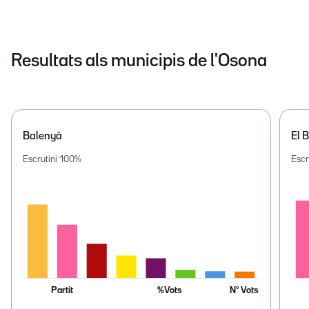
Resultats als municipis de l'Osona
Balenyà
El B
Escrutini
100
%
Escr
Partit
%Vots
Nº Vots