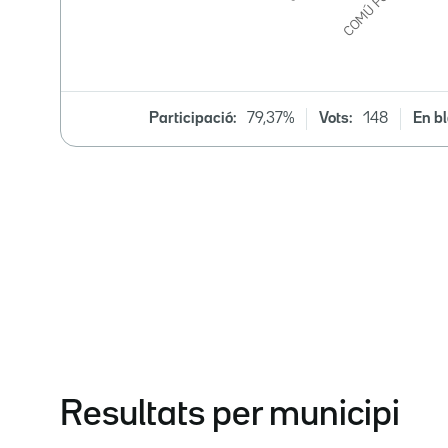
Participació:
79,37%
Vots:
148
En bl
Resultats per municipi