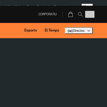
Més
dació Mas Miró
eBay
Perpinyà
Robatoris coure
CORPORATIU
Esports
El Temps
Directes