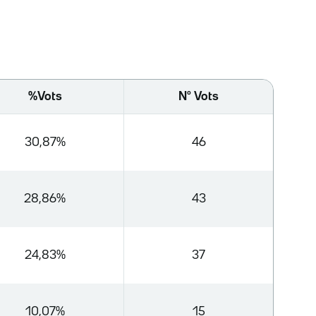
%Vots
Nº Vots
30,87%
46
28,86%
43
24,83%
37
10,07%
15