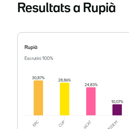
Resultats a Rupià
Rupià
Escrutini
100
%