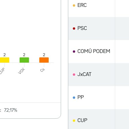
ERC
PSC
COMÚ PODEM
JxCAT
PP
:
72,17%
CUP