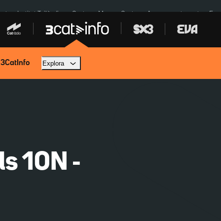
cat
Institut Tailàndia
Ceuta
Menors Ceuta
Aparcament agost
Fun
 3CatInfo
Explora
ls 10N -