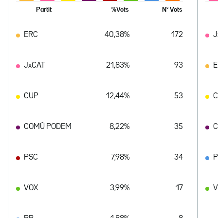
Partit
%Vots
Nº Vots
ERC
40,38%
172
J
JxCAT
21,83%
93
E
CUP
12,44%
53
COMÚ PODEM
8,22%
35
C
PSC
7,98%
34
VOX
3,99%
17
V