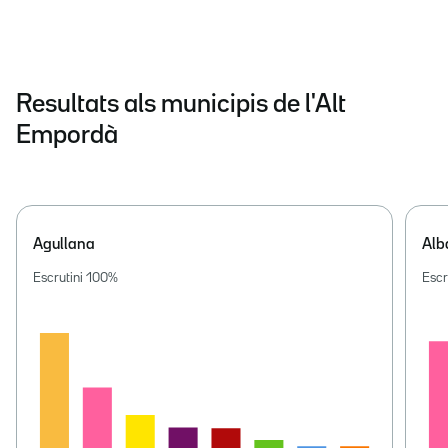
Resultats als municipis de l'Alt
Empordà
Agullana
Alb
Escrutini
100
%
Escr