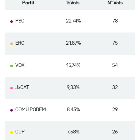
Partit
%Vots
Nº Vots
PSC
22,74%
78
ERC
21,87%
75
VOX
15,74%
54
JxCAT
9,33%
32
COMÚ PODEM
8,45%
29
CUP
7,58%
26