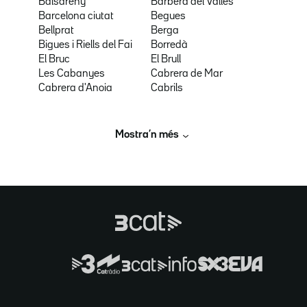
Balsareny
Barberà del Vallès
Barcelona ciutat
Begues
Bellprat
Berga
Bigues i Riells del Fai
Borredà
El Bruc
El Brull
Les Cabanyes
Cabrera de Mar
Cabrera d'Anoia
Cabrils
Mostra’n més