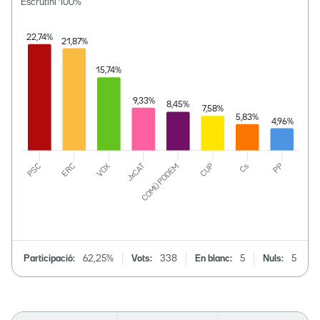
Escrutini
100
%
Participació:
62,25%
Vots:
338
En blanc:
5
Nuls:
5