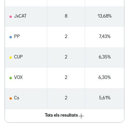
JxCAT
8
13,68%
PP
2
7,43%
CUP
2
6,35%
VOX
2
6,30%
Cs
2
5,61%
Tots els resultats