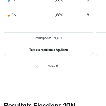
PP
1,88%
8
Cs
1,88%
8
Participació:
74,43%
Tots els resultats a Agullana
1
de
68
Resultats Eleccions 10N