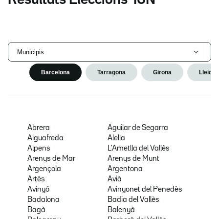
Municipis
Barcelona
Tarragona
Girona
Lleida
Abrera
Aguilar de Segarra
Aiguafreda
Alella
Alpens
L'Ametlla del Vallès
Arenys de Mar
Arenys de Munt
Argençola
Argentona
Artés
Avià
Avinyó
Avinyonet del Penedès
Badalona
Badia del Vallès
Bagà
Balenyà