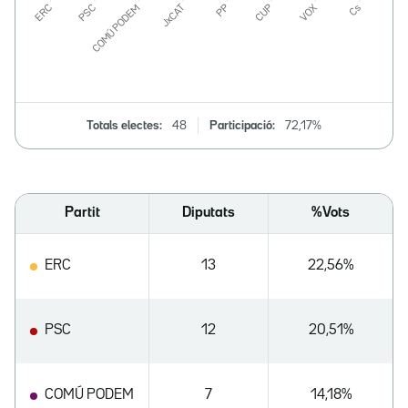
Totals electes:
48
Participació:
72,17%
Partit
Diputats
%Vots
ERC
13
22,56%
PSC
12
20,51%
COMÚ PODEM
7
14,18%