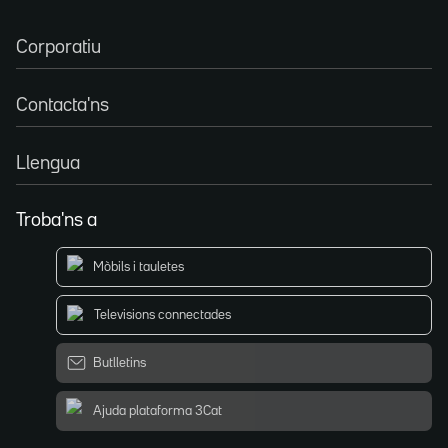
Corporatiu
Contacta'ns
Llengua
Troba'ns a
Mòbils i tauletes
Televisions connectades
Butlletins
Ajuda plataforma 3Cat