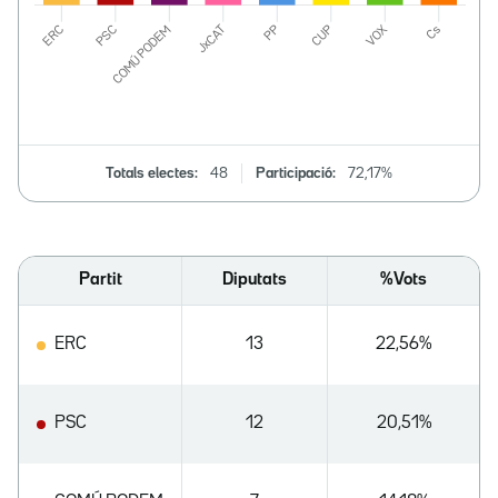
Totals electes:
48
Participació:
72,17%
Partit
Diputats
%Vots
ERC
13
22,56%
PSC
12
20,51%