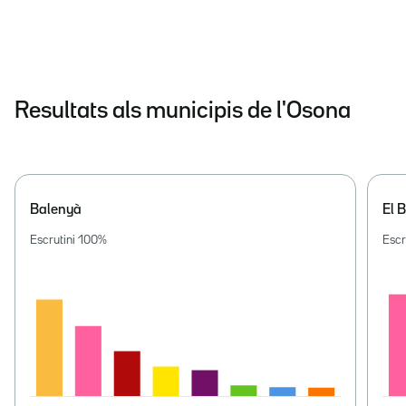
Resultats als municipis de l'Osona
Balenyà
El B
Escrutini
100
%
Escr