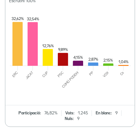
Escrutini
100
%
Participació:
76,82%
Vots:
1.245
En blanc:
9
Nuls:
9