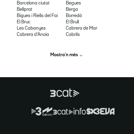
Barcelona ciutat
Begues
Bellprat
Berga
Bigues i Riells del Fai
Borredà
El Bruc
El Brull
Les Cabanyes
Cabrera de Mar
Cabrera d'Anoia
Cabrils
Mostra’n més