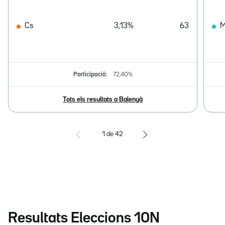
Cs
3,13%
63
M
Participació:
72,40%
Tots els resultats a Balenyà
1
de
42
Resultats Eleccions 10N