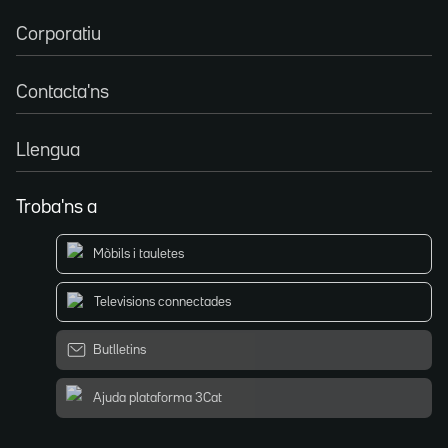
Corporatiu
Contacta'ns
Llengua
Troba'ns a
Mòbils i tauletes
Televisions connectades
Butlletins
Ajuda plataforma 3Cat