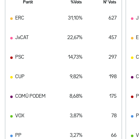
Partit
%Vots
Nº Vots
ERC
31,10%
627
J
JxCAT
22,67%
457
E
PSC
14,73%
297
CUP
9,82%
198
C
COMÚ PODEM
8,68%
175
P
VOX
3,87%
78
PP
3,27%
66
V