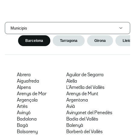
Municipis
Barcelona
Tarragona
Girona
Lleida
Abrera
Aguilar de Segarra
Aiguafreda
Alella
Alpens
L'Ametlla del Vallès
Arenys de Mar
Arenys de Munt
Argençola
Argentona
Artés
Avià
Avinyó
Avinyonet del Penedès
Badalona
Badia del Vallès
Bagà
Balenyà
Balsareny
Barberà del Vallès