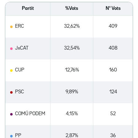
Partit
%Vots
Nº Vots
ERC
32,62%
409
JxCAT
32,54%
408
CUP
12,76%
160
PSC
9,89%
124
COMÚ PODEM
4,15%
52
PP
2,87%
36