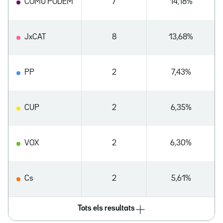
COMÚ PODEM
7
14,18%
JxCAT
8
13,68%
PP
2
7,43%
CUP
2
6,35%
VOX
2
6,30%
Cs
2
5,61%
Tots els resultats