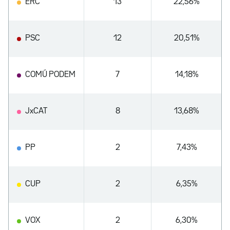
ERC
13
22,56%
PSC
12
20,51%
COMÚ PODEM
7
14,18%
JxCAT
8
13,68%
PP
2
7,43%
CUP
2
6,35%
VOX
2
6,30%