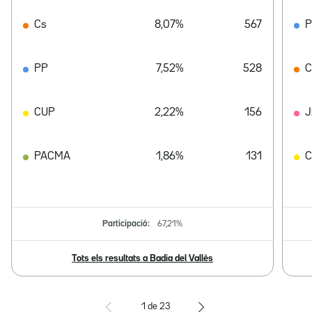
Cs
8,07%
567
PP
7,52%
528
C
CUP
2,22%
156
J
PACMA
1,86%
131
Participació:
67,21%
Tots els resultats a Badia del Vallès
1
de
23