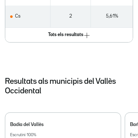
Cs
2
5,61%
Tots els resultats
Resultats als municipis del Vallès
Occidental
Badia del Vallès
Bar
Escrutini
100
%
Escr