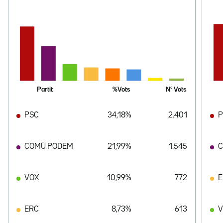
Partit
%Vots
Nº Vots
PSC
34,18%
2.401
P
COMÚ PODEM
21,99%
1.545
C
VOX
10,99%
772
E
ERC
8,73%
613
V