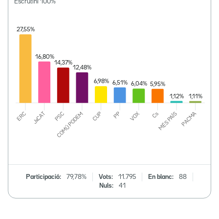
Escrutini
100
%
Participació:
79,78%
Vots:
11.795
En blanc:
88
Nuls:
41