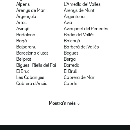
Alpens
L'Ametlla del Vallès
Arenys de Mar
Arenys de Munt
Argençola
Argentona
Artés
Avià
Avinyó
Avinyonet del Penedès
Badalona
Badia del Vallès
Bagà
Balenyà
Balsareny
Barberà del Vallès
Barcelona ciutat
Begues
Bellprat
Berga
Bigues i Riells del Fai
Borredà
El Bruc
El Brull
Les Cabanyes
Cabrera de Mar
Cabrera d'Anoia
Cabrils
Mostra’n més