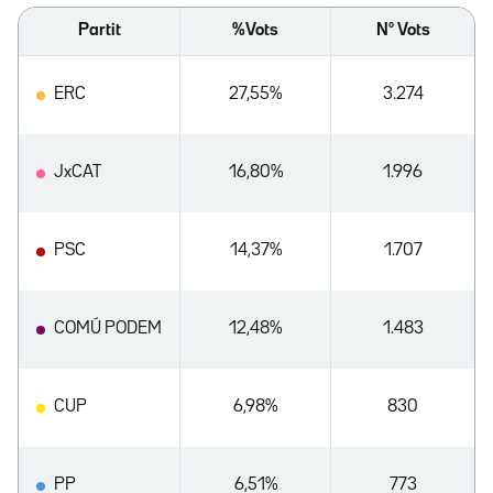
Partit
%Vots
Nº Vots
ERC
27,55%
3.274
JxCAT
16,80%
1.996
PSC
14,37%
1.707
COMÚ PODEM
12,48%
1.483
CUP
6,98%
830
PP
6,51%
773