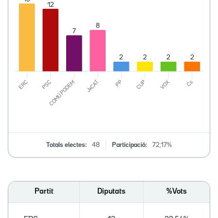
Totals electes:
48
Participació:
72,17%
Partit
Diputats
%Vots