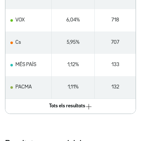
VOX
6,04%
718
Cs
5,95%
707
MÉS PAÍS
1,12%
133
PACMA
1,11%
132
Tots els resultats