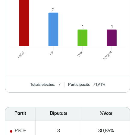
Totals electes:
7
Participació:
71,94%
Partit
Diputats
%Vots
PSOE
3
30,85%