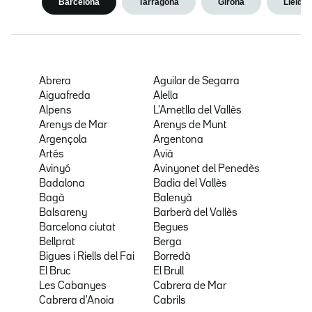
Barcelona
Tarragona
Girona
Lleida
Abrera
Aguilar de Segarra
Aiguafreda
Alella
Alpens
L'Ametlla del Vallès
Arenys de Mar
Arenys de Munt
Argençola
Argentona
Artés
Avià
Avinyó
Avinyonet del Penedès
Badalona
Badia del Vallès
Bagà
Balenyà
Balsareny
Barberà del Vallès
Barcelona ciutat
Begues
Bellprat
Berga
Bigues i Riells del Fai
Borredà
El Bruc
El Brull
Les Cabanyes
Cabrera de Mar
Cabrera d'Anoia
Cabrils