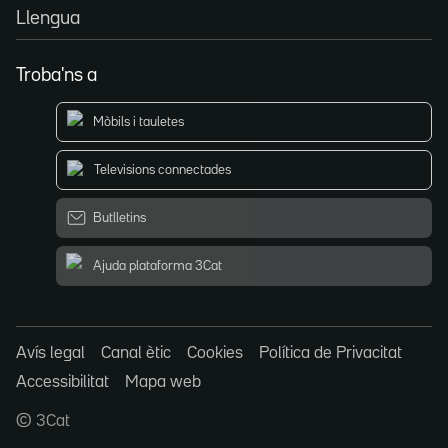
Llengua
Troba'ns a
Mòbils i tauletes
Televisions connectades
Butlletins
Ajuda plataforma 3Cat
Avís legal
Canal ètic
Cookies
Política de Privacitat
Accessibilitat
Mapa web
© 3Cat