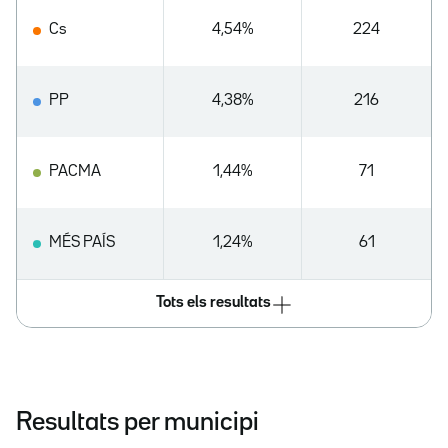
Cs
4,54%
224
PP
4,38%
216
PACMA
1,44%
71
MÉS PAÍS
1,24%
61
Tots els resultats
Resultats per municipi