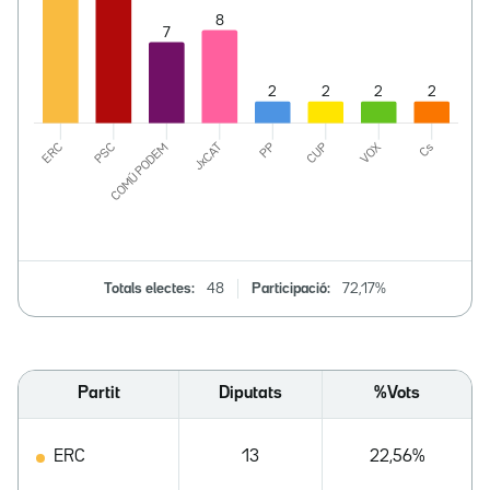
Totals electes:
48
Participació:
72,17%
Partit
Diputats
%Vots
ERC
13
22,56%