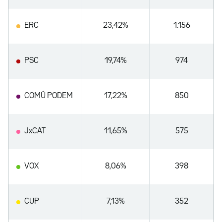
ERC
23,42%
1.156
PSC
19,74%
974
COMÚ PODEM
17,22%
850
JxCAT
11,65%
575
VOX
8,06%
398
CUP
7,13%
352