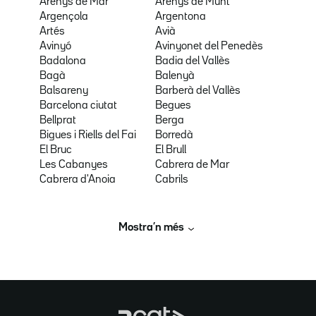
Arenys de Mar
Arenys de Munt
Argençola
Argentona
Artés
Avià
Avinyó
Avinyonet del Penedès
Badalona
Badia del Vallès
Bagà
Balenyà
Balsareny
Barberà del Vallès
Barcelona ciutat
Begues
Bellprat
Berga
Bigues i Riells del Fai
Borredà
El Bruc
El Brull
Les Cabanyes
Cabrera de Mar
Cabrera d'Anoia
Cabrils
Mostra’n més