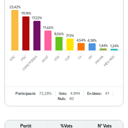
Participació:
73,28%
Vots:
4.894
En blanc:
41
Nuls:
40
Partit
%Vots
Nº Vots