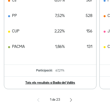
Cs
8,07%
567
PP
7,52%
528
C
CUP
2,22%
156
J
PACMA
1,86%
131
Participació:
67,21%
Tots els resultats a Badia del Vallès
1
de
23