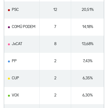
PSC
12
20,51%
COMÚ PODEM
7
14,18%
JxCAT
8
13,68%
PP
2
7,43%
CUP
2
6,35%
VOX
2
6,30%