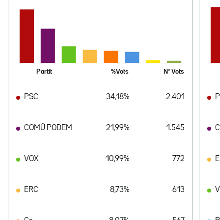
Partit
%Vots
Nº Vots
PSC
34,18%
2.401
P
COMÚ PODEM
21,99%
1.545
C
VOX
10,99%
772
E
ERC
8,73%
613
V