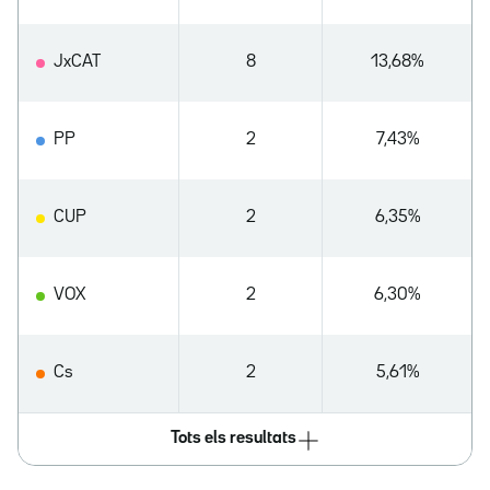
JxCAT
8
13,68%
PP
2
7,43%
CUP
2
6,35%
VOX
2
6,30%
Cs
2
5,61%
Tots els resultats