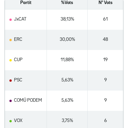
Partit
%Vots
Nº Vots
JxCAT
38,13%
61
ERC
30,00%
48
CUP
11,88%
19
PSC
5,63%
9
COMÚ PODEM
5,63%
9
VOX
3,75%
6