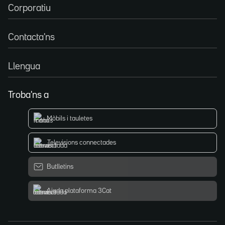
Corporatiu
Contacta'ns
Llengua
Troba'ns a
Mòbils i tauletes
Televisions connectades
Butlletins
Ajuda plataforma 3Cat