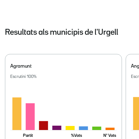
Resultats als municipis de l'Urgell
Agramunt
Ang
Escrutini
100
%
Escr
Partit
%Vots
Nº Vots