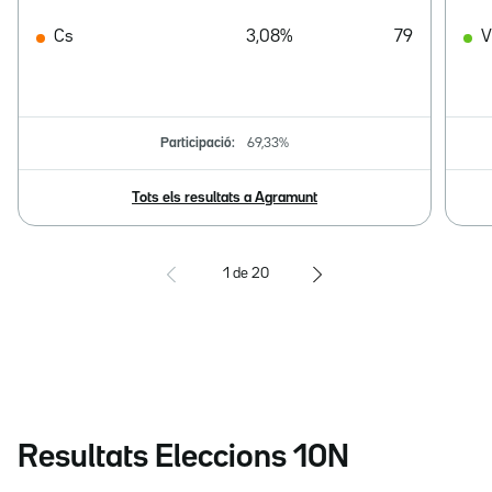
Cs
3,08%
79
V
Participació:
69,33%
Tots els resultats a Agramunt
1
de
20
Resultats Eleccions 10N