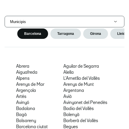
Municipis
Barcelona
Tarragona
Girona
Lleida
Abrera
Aguilar de Segarra
Aiguafreda
Alella
Alpens
L'Ametlla del Vallès
Arenys de Mar
Arenys de Munt
Argençola
Argentona
Artés
Avià
Avinyó
Avinyonet del Penedès
Badalona
Badia del Vallès
Bagà
Balenyà
Balsareny
Barberà del Vallès
Barcelona ciutat
Begues