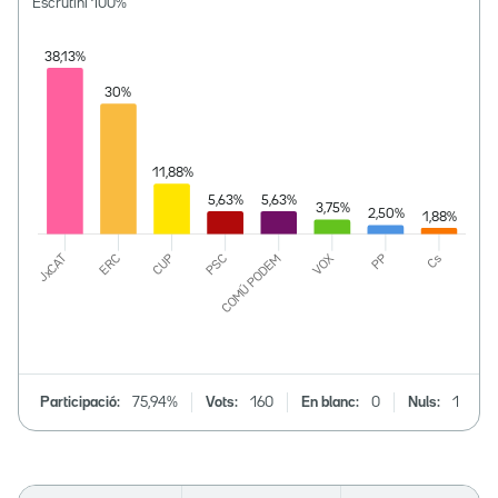
Escrutini
100
%
Participació:
75,94%
Vots:
160
En blanc:
0
Nuls:
1