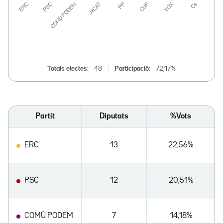
Totals electes:
48
Participació:
72,17%
Partit
Diputats
%Vots
ERC
13
22,56%
PSC
12
20,51%
COMÚ PODEM
7
14,18%