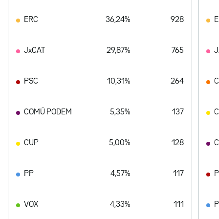
ERC
36,24%
928
E
JxCAT
29,87%
765
J
PSC
10,31%
264
C
COMÚ PODEM
5,35%
137
CUP
5,00%
128
C
PP
4,57%
117
P
VOX
4,33%
111