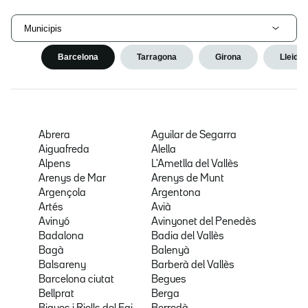
Municipis
Barcelona
Tarragona
Girona
Lleida
Abrera
Aguilar de Segarra
Aiguafreda
Alella
Alpens
L'Ametlla del Vallès
Arenys de Mar
Arenys de Munt
Argençola
Argentona
Artés
Avià
Avinyó
Avinyonet del Penedès
Badalona
Badia del Vallès
Bagà
Balenyà
Balsareny
Barberà del Vallès
Barcelona ciutat
Begues
Bellprat
Berga