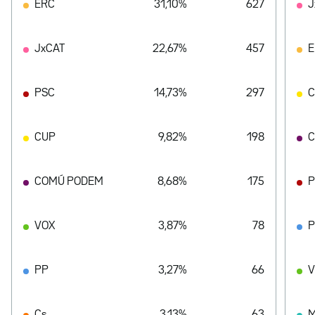
ERC
31,10%
627
J
JxCAT
22,67%
457
E
PSC
14,73%
297
CUP
9,82%
198
C
COMÚ PODEM
8,68%
175
P
VOX
3,87%
78
PP
3,27%
66
V