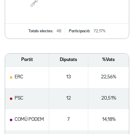
Totals electes:
48
Participació:
72,17%
Partit
Diputats
%Vots
ERC
13
22,56%
PSC
12
20,51%
COMÚ PODEM
7
14,18%