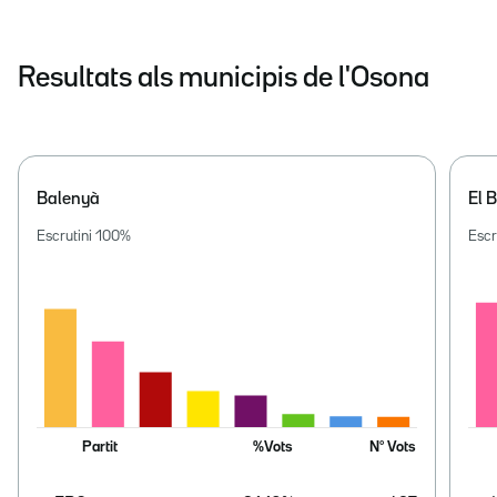
Resultats als municipis de l'Osona
Balenyà
El B
Escrutini
100
%
Escr
Partit
%Vots
Nº Vots