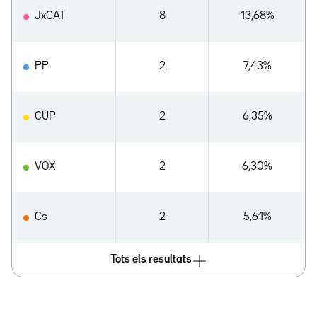
JxCAT
8
13,68%
PP
2
7,43%
CUP
2
6,35%
VOX
2
6,30%
Cs
2
5,61%
Tots els resultats