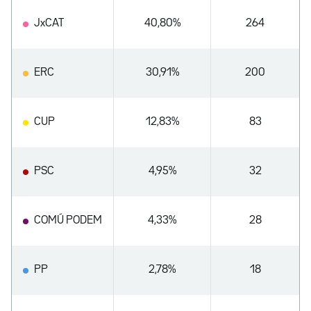
JxCAT
40,80%
264
ERC
30,91%
200
CUP
12,83%
83
PSC
4,95%
32
COMÚ PODEM
4,33%
28
PP
2,78%
18