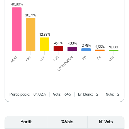
Participació:
81,02%
Vots:
645
En blanc:
2
Nuls:
2
Partit
%Vots
Nº Vots