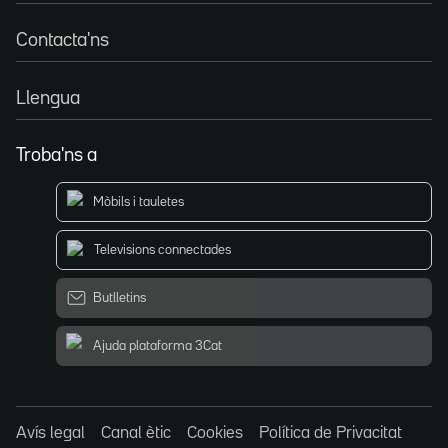
Contacta'ns
Llengua
Troba'ns a
Mòbils i tauletes
Televisions connectades
Butlletins
Ajuda plataforma 3Cat
Avís legal
Canal ètic
Cookies
Política de Privacitat