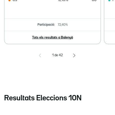
Cs
3,13%
63
M
Participació:
72,40%
Tots els resultats a Balenyà
1
de
42
Resultats Eleccions 10N