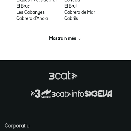
Bigues i Riells del Fai
Borredà
El Bruc
El Brull
Les Cabanyes
Cabrera de Mar
Cabrera d'Anoia
Cabrils
Mostra’n més
Corporatiu