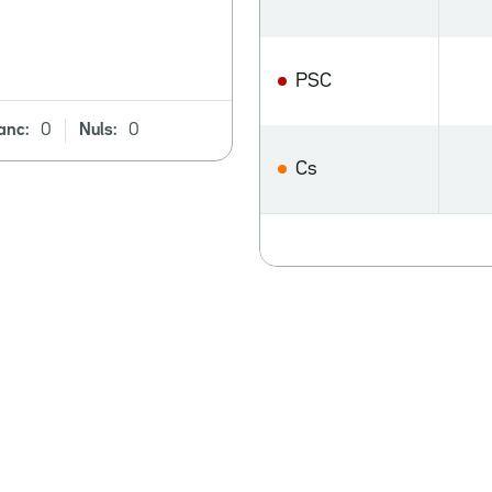
PSC
anc:
0
Nuls:
0
Cs