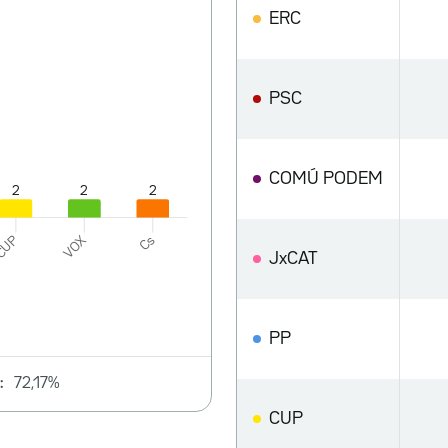
ERC
PSC
COMÚ PODEM
JxCAT
PP
:
72,17%
CUP