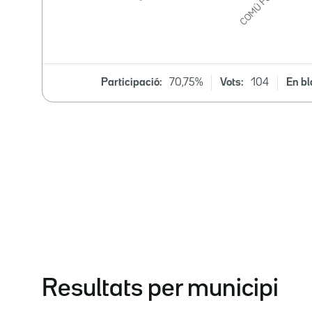
Participació:
70,75%
Vots:
104
En bl
Resultats per municipi