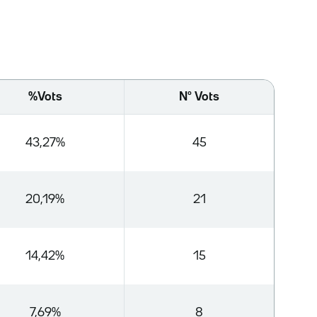
%Vots
Nº Vots
43,27%
45
20,19%
21
14,42%
15
7,69%
8