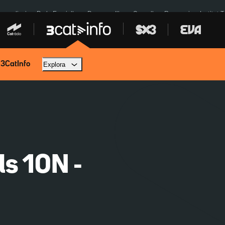
res eclipsi
De la Espriella
Dos anys Illa
Granollers Paraguai
Institut 
 3CatInfo
Explora
ls 10N -