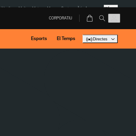
Més
Tailàndia
Multa a Meta
Menors Ceuta
Àtic Ayuso
CORPORATIU
Esports
El Temps
Directes