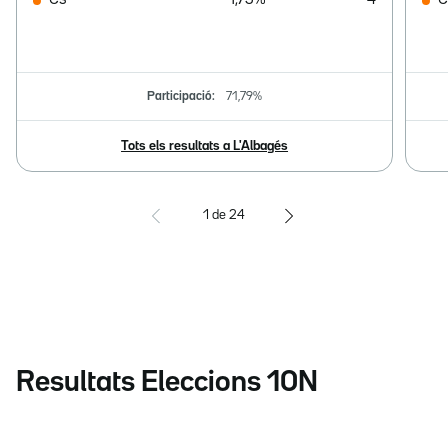
Cs
1,75%
4
C
Participació:
71,79%
Tots els resultats a L'Albagés
1
de
24
Resultats Eleccions 10N