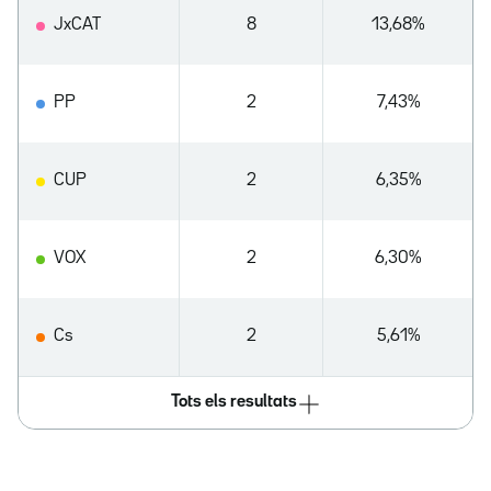
JxCAT
8
13,68%
PP
2
7,43%
CUP
2
6,35%
VOX
2
6,30%
Cs
2
5,61%
Tots els resultats