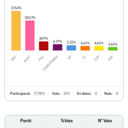
Participació:
77,18%
Vots:
301
En blanc:
0
Nuls:
0
Partit
%Vots
Nº Vots