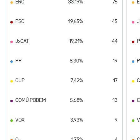
ERC
33,19%
76
E
PSC
19,65%
45
J
JxCAT
19,21%
44
P
PP
8,30%
19
CUP
7,42%
17
COMÚ PODEM
5,68%
13
C
VOX
3,93%
9
V