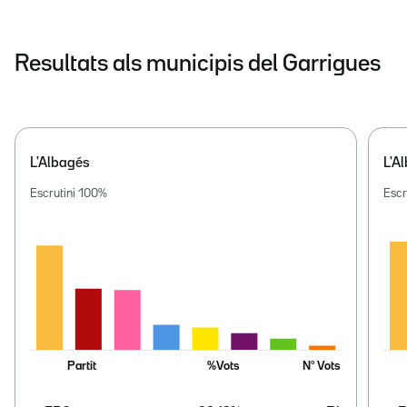
Resultats als municipis del Garrigues
L'Albagés
L'Al
Escrutini
100
%
Escr
Partit
%Vots
Nº Vots