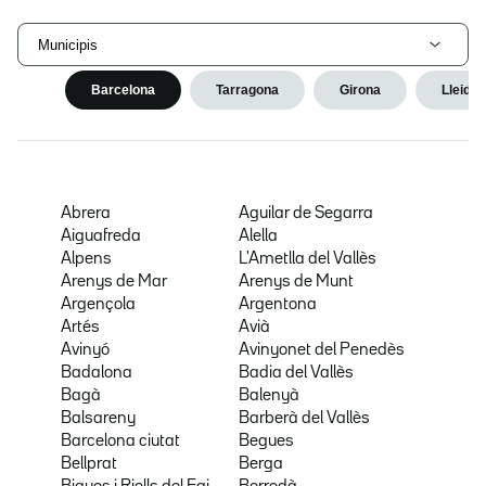
Municipis
Barcelona
Tarragona
Girona
Lleida
Abrera
Aguilar de Segarra
Aiguafreda
Alella
Alpens
L'Ametlla del Vallès
Arenys de Mar
Arenys de Munt
Argençola
Argentona
Artés
Avià
Avinyó
Avinyonet del Penedès
Badalona
Badia del Vallès
Bagà
Balenyà
Balsareny
Barberà del Vallès
Barcelona ciutat
Begues
Bellprat
Berga