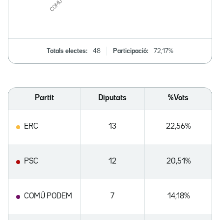
Totals electes:
48
Participació:
72,17%
Partit
Diputats
%Vots
ERC
13
22,56%
PSC
12
20,51%
COMÚ PODEM
7
14,18%