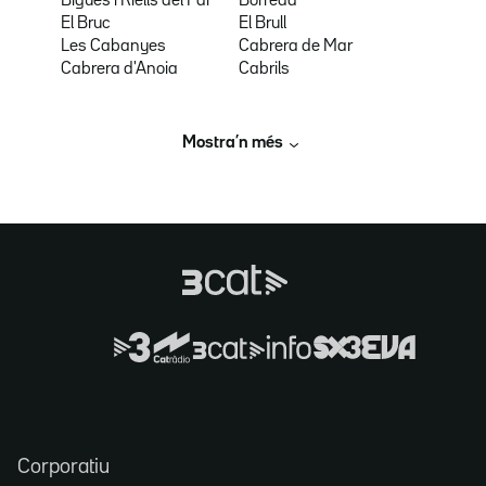
Bigues i Riells del Fai
Borredà
El Bruc
El Brull
Les Cabanyes
Cabrera de Mar
Cabrera d'Anoia
Cabrils
Mostra’n més
Corporatiu