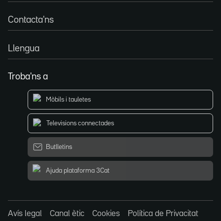
Contacta'ns
Llengua
Troba'ns a
Mòbils i tauletes
Televisions connectades
Butlletins
Ajuda plataforma 3Cat
Avís legal
Canal ètic
Cookies
Política de Privacitat