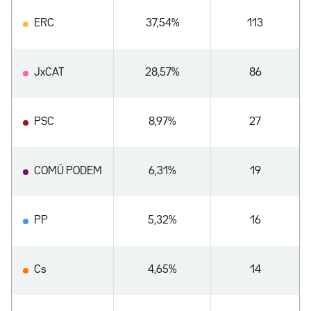
ERC
37,54%
113
JxCAT
28,57%
86
PSC
8,97%
27
COMÚ PODEM
6,31%
19
PP
5,32%
16
Cs
4,65%
14