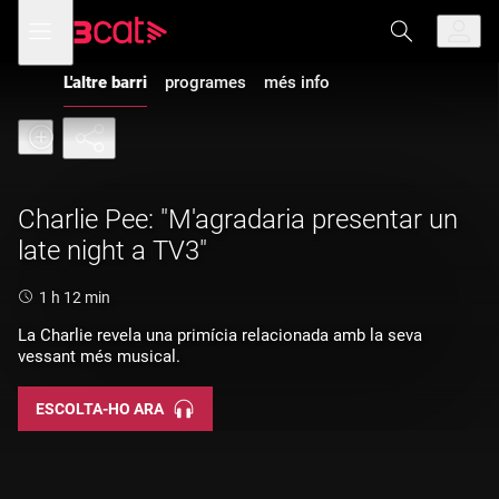
Anar
Anar
Obre
menú
a
al
de
la
contingut
navegació
navegació
L'altre barri
programes
més info
principal
Charlie Pee: "M'agradaria presentar un
late night a TV3"
Durada:
1 h 12 min
La Charlie revela una primícia relacionada amb la seva
vessant més musical.
ESCOLTA-HO ARA