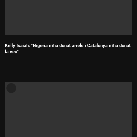
Kelly Isaiah: "Nigèria m'ha donat arrels i Catalunya m'ha donat
la veu"
Durada: